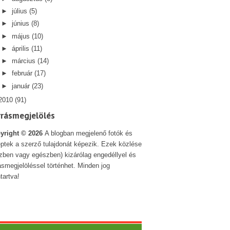
►
július
(5)
►
június
(8)
►
május
(10)
►
április
(11)
►
március
(14)
►
február
(17)
►
január
(23)
2010
(91)
rrásmegjelölés
yright ©
2026
A blogban megjelenő fotók és
ptek a szerző tulajdonát képezik. Ezek közlése
szben vagy egészben) kizárólag engedéllyel és
ásmegjelöléssel történhet. Minden jog
tartva!