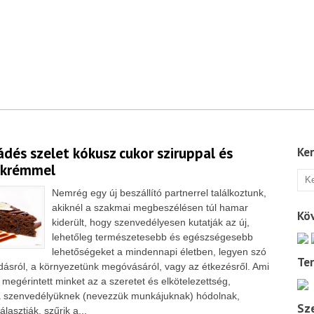
dés szelet kókusz cukor sziruppal és
Ke
 krémmel
Nemrég egy új beszállító partnerrel találkoztunk,
akiknél a szakmai megbeszélésen túl hamar
Kö
kiderült, hogy szenvedélyesen kutatják az új,
lehetőleg természetesebb és egészségesebb
lehetőségeket a mindennapi életben, legyen szó
Te
odásról, a környezetünk megóvásáról, vagy az étkezésről. Ami
megérintett minket az a szeretet és elkötelezettség,
 szenvedélyüknek (nevezzük munkájuknak) hódolnak,
Sze
lasztják, szűrik a...