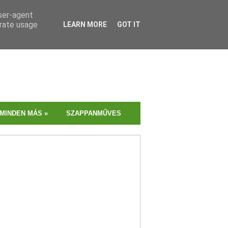
user-agent
erate usage
LEARN MORE
GOT IT
MINDEN MÁS
»
SZAPPANMŰVES
MENTES
RECEPTVÁLOGAT
Vegán, gluténmentes, l
és tojásmentes? Válog
bátran, mindegyik tém
találsz finomságokat!