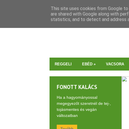
This site uses cookies from Google to d
are shared with Google along with perf
statistics, and to detect and address 
REGGELI
EBÉD
»
VACSORA
FONOTT KALÁCS
Ha a hagyományossal
megegyezőt szeretnél de tej-,
tojásmentes és vegán
változatban
Tovább