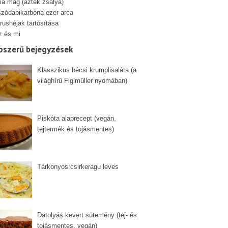
ia mag (azték zsálya)
szódabikarbóna ezer arca
rushéjak tartósítása
z és mi
pszerű bejegyzések
Klasszikus bécsi krumplisaláta (a
világhírű Figlmüller nyomában)
Piskóta alaprecept (vegán,
tejtermék és tojásmentes)
Tárkonyos csirkeragu leves
Datolyás kevert sütemény (tej- és
tojásmentes, vegán)