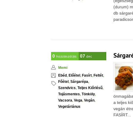
(egészség
(durum) m
db sárgar
paradicsom
Sárgaré
0
07
hozzászólás
dec
Memi
Ebéd
,
Előétel
,
Fasírt
,
Feltét
,
Főétel
,
Sárgarépa
,
Szendvics
,
Teljes Kiőrlésű
,
Tojásmentes
,
Tönköly
,
önmagában 
Vacsora
,
Vega
,
Vegán
,
a teljes ki
Vegetáriánus
vegán étr
FASÍRT...