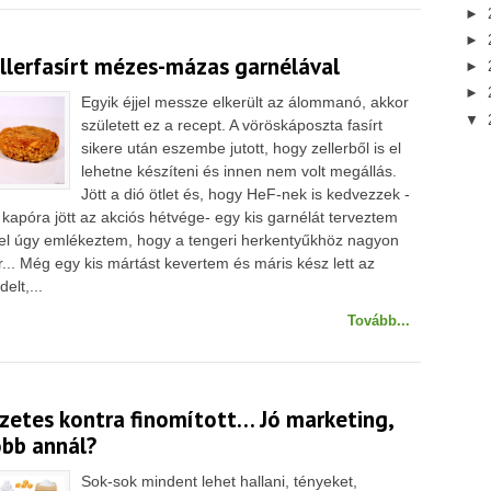
►
►
llerfasírt mézes-mázas garnélával
►
►
Egyik éjjel messze elkerült az álommanó, akkor
▼
született ez a recept. A vöröskáposzta fasírt
sikere után eszembe jutott, hogy zellerből is el
lehetne készíteni és innen nem volt megállás.
Jött a dió ötlet és, hogy HeF-nek is kedvezzek -
p kapóra jött az akciós hétvége- egy kis garnélát terveztem
vel úgy emlékeztem, hogy a tengeri herkentyűkhöz nagyon
ler... Még egy kis mártást kevertem és máris kész lett az
elt,...
Tovább...
zetes kontra finomított… Jó marketing,
öbb annál?
Sok-sok mindent lehet hallani, tényeket,