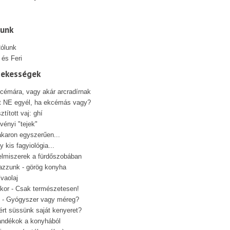
lunk
 és Feri
dekességek
cémára, vagy akár arcradírnak
t NE egyél, ha ekcémás vagy?
sztított vaj: ghí
vényi "tejek"
karon egyszerűen...
y kis fagyiológia...
elmiszerek a fürdőszobában
azzunk - görög konyha
ívaolaj
kor - Csak természetesen!
 - Gyógyszer vagy méreg?
ért süssünk saját kenyeret?
ándékok a konyhából