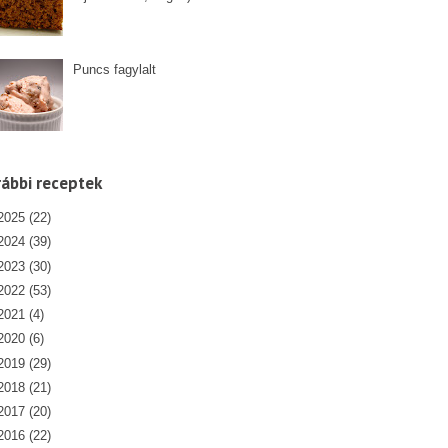
Puncs fagylalt
ábbi receptek
2025
(22)
2024
(39)
2023
(30)
2022
(53)
2021
(4)
2020
(6)
2019
(29)
2018
(21)
2017
(20)
2016
(22)