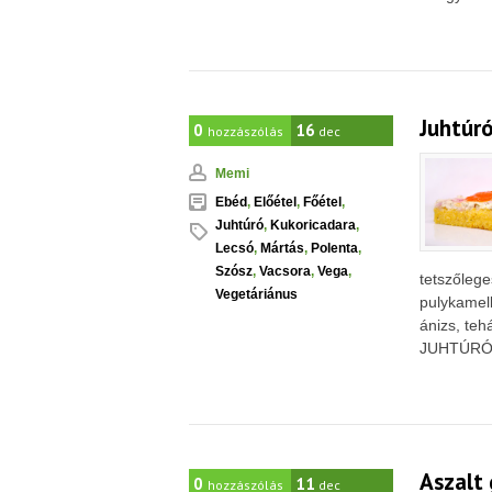
Juhtúr
0
16
hozzászólás
dec
Memi
Ebéd
,
Előétel
,
Főétel
,
Juhtúró
,
Kukoricadara
,
Lecsó
,
Mártás
,
Polenta
,
Szósz
,
Vacsora
,
Vega
,
tetszőleg
Vegetáriánus
pulykamell
ánizs, teh
JUHTÚRÓS
Aszalt
0
11
hozzászólás
dec