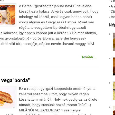
-
Ch
A Béres Egészségtár január havi Hírlevelébe
-
A 
készült ez a kalács. A kérés csak annyi volt, hogy
-
Cit
mindegy mi készül, csak legyen benne aszalt
-
Ví
vörös áfonya és / vagy aszalt szilva. Mivel már
Né
régóta tervezgettem kipróbálni egy aszalt
 kalácsot, így éppen kapóra jött a kérés :-) Ha már áfonya,
 kis gyorstalpaló ;-) - vörös áfonya: az erdei fenyvesek
s örökzöld törpecserjéje, népies nevén: havasi meggy, kövi
.
Tovább...
i vega"borda"
Ez a recept egy igazi kooperáció eredménye, a
zellerről eszembe jutott, hogy milyen régen
készítettem milánóit, HeF-nek pedig az az ötlete
támadt, hogy süssünk hozzá rántott "hús" :-)
MILÁNÓI VEGA"BORDA" 4 személyre