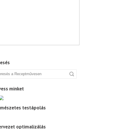
Tovább
resés
vess minket
rmészetes testápolás
rvezet optimalizálás