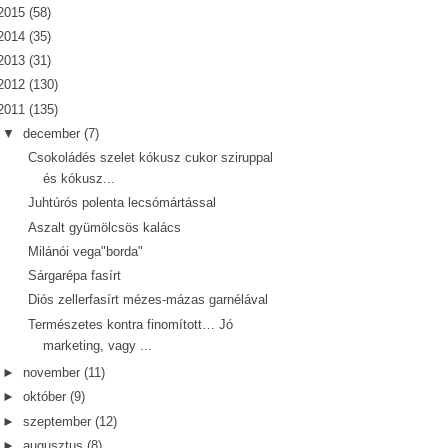
2015
(58)
2014
(35)
2013
(31)
2012
(130)
2011
(135)
▼
december
(7)
Csokoládés szelet kókusz cukor sziruppal
és kókusz...
Juhtúrós polenta lecsómártással
Aszalt gyümölcsös kalács
Milánói vega"borda"
Sárgarépa fasírt
Diós zellerfasírt mézes-mázas garnélával
Természetes kontra finomított… Jó
marketing, vagy ...
►
november
(11)
►
október
(9)
►
szeptember
(12)
►
augusztus
(8)