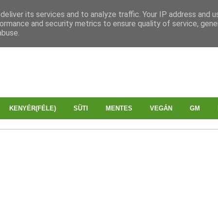
eliver its services and to analyze traffic. Your IP address and 
ormance and security metrics to ensure quality of service, gen
abuse.
KENYÉR(FÉLE)
SÜTI
MENTES
VEGÁN
GM