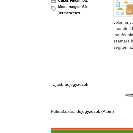
Cukor
,
Finomított
,
Mesterséges
,
Só
,
Természetes
véleményt
finomított
megfogalm
számára is
segíteni a
Újabb bejegyzések
Mob
Feliratkozás:
Bejegyzések (Atom)