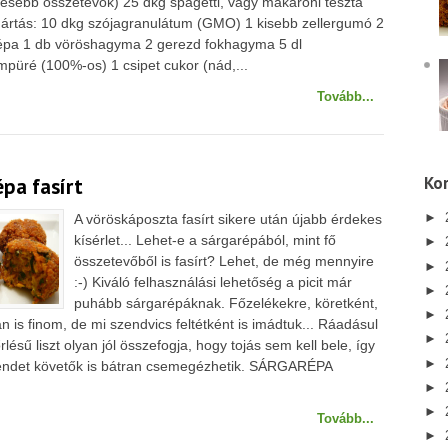
esebb összetevők) 25 dkg spagetti, vagy makaróni tészta
ártás: 10 dkg szójagranulátum (GMO) 1 kisebb zellergumó 2
épa 1 db vöröshagyma 2 gerezd fokhagyma 5 dl
püré (100%-os) 1 csipet cukor (nád,...
Tovább...
Kor
pa fasírt
►
A vöröskáposzta fasírt sikere után újabb érdekes
kísérlet... Lehet-e a sárgarépából, mint fő
►
összetevőből is fasírt? Lehet, de még mennyire
►
:-) Kiváló felhasználási lehetőség a picit már
►
puhább sárgarépáknak. Főzelékekre, köretként,
►
is finom, de mi szendvics feltétként is imádtuk... Ráadásul
►
őrlésű liszt olyan jól összefogja, hogy tojás sem kell bele, így
►
endet követők is bátran csemegézhetik. SÁRGARÉPA
►
►
Tovább...
►