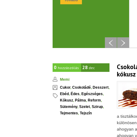
Csokolá
0
28
hozzászólás
dec
kókusz
Memi
Cukor
,
Csokoládé
,
Desszert
,
Ebéd
,
Édes
,
Egészséges
,
Kókusz
,
Pálma
,
Reform
,
Sütemény
,
Szelet
,
Szirup
,
Tejmentes
,
Tejszín
a tisztálk
különösen 
ahogyan a
ahogyan vá