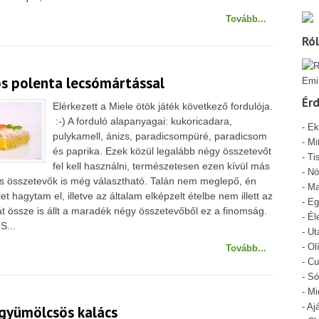
Tovább...
Ró
ós polenta lecsómártással
Emi
Ér
Elérkezett a Miele ötök játék következő fordulója.
:-) A forduló alapanyagai: kukoricadara,
-
Ek
pulykamell, ánizs, paradicsompüré, paradicsom
-
Mi
és paprika. Ezek közül legalább négy összetevőt
- Ti
fel kell használni, természetesen ezen kívül más
-
Nö
es összetevők is még választható. Talán nem meglepő, én
-
Ma
et hagytam el, illetve az általam elképzelt ételbe nem illett az
-
Eg
át össze is állt a maradék négy összetevőből ez a finomság.
-
Él
...
-
Ut
-
Ol
Tovább...
-
Cu
-
Só
-
Mi
-
Aj
 gyümölcsös kalács