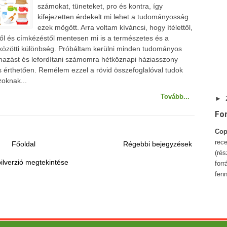
számokat, tüneteket, pro és kontra, így
kifejezetten érdekelt mi lehet a tudományosság
ezek mögött. Arra voltam kíváncsi, hogy ítélettől,
ől és címkézéstől mentesen mi is a természetes és a
 közötti különbség. Próbáltam kerülni minden tudományos
azást és lefordítani számomra hétköznapi háziasszony
 érthetően. Remélem ezzel a rövid összefoglalóval tudok
zoknak...
Tovább...
►
Fo
Cop
rece
Főoldal
Régebbi bejegyzések
(ré
ilverzió megtekintése
forr
fenn