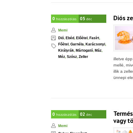
Diós ze
0
05
hozzászólás
dec
Memi
Dió
,
Ebéd
,
Előétel
,
Fasírt
,
Főétel
,
Garnéla
,
Karácsonyi
,
Királyrák
,
Mártogató
,
Máz
,
Méz
,
Szósz
,
Zeller
illetve ép
mellé, mi
illik a zel
ünnepi eled
Termés
0
02
hozzászólás
dec
vagy t
Memi