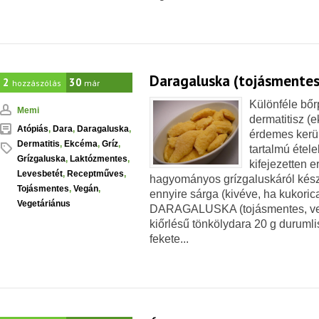
Daragaluska (tojásmentes
2
30
hozzászólás
már
Különféle bőr
Memi
dermatitisz (
Atópiás
,
Dara
,
Daragaluska
,
érdemes kerü
Dermatitis
,
Ekcéma
,
Gríz
,
tartalmú ételek
Grízgaluska
,
Laktózmentes
,
kifejezetten er
Levesbetét
,
Receptműves
,
hagyományos grízgaluskáról kész
Tojásmentes
,
Vegán
,
ennyire sárga (kivéve, ha kukoric
Vegetáriánus
DARAGALUSKA (tojásmentes, veg
kiőrlésű tönkölydara 20 g durumli
fekete...