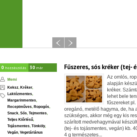
Tovább
Fűszeres, sós kréker (tej-
0
30
hozzászólás
már
Az omlós, rop
Memi
alapján készül
Keksz
,
Kréker
,
kréker. Számt
Laktózmentes
,
lehet bele ten
Margarinmentes
,
fűszereket pl
Receptműves
,
Ropogós
,
oregánó, metélő hagyma, de, ha 
Snack
,
Sós
,
Tejmentes
,
szükséges, akkor még egy kis resz
Teljes Kiőrlésű
,
szárított medvehagymával kés
Tojásmentes
,
Tönköly
,
(tej- és tojásmentes, vegán) kb. 4
Vegán
,
Vegetáriánus
4 g természetes...