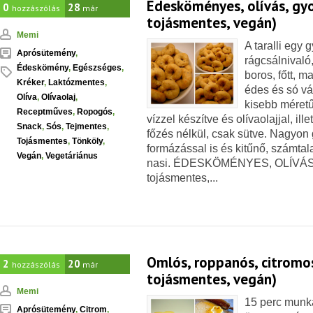
Édesköményes, olívás, gyors
0
28
hozzászólás
már
tojásmentes, vegán)
Memi
A taralli egy 
Aprósütemény
,
rágcsálnivaló
Édeskömény
,
Egészséges
,
boros, főtt, m
Kréker
,
Laktózmentes
,
édes és só vá
Olíva
,
Olívaolaj
,
kisebb méretű 
Receptműves
,
Ropogós
,
vízzel készítve és olívaolajjal, il
Snack
,
Sós
,
Tejmentes
,
főzés nélkül, csak sütve. Nagyon
Tojásmentes
,
Tönköly
,
formázással is és kitűnő, számtal
Vegán
,
Vegetáriánus
nasi. ÉDESKÖMÉNYES, OLÍVÁS T
tojásmentes,...
Omlós, roppanós, citromos 
2
20
hozzászólás
már
tojásmentes, vegán)
Memi
15 perc munk
Aprósütemény
,
Citrom
,