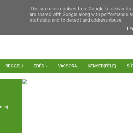
This site uses cookies from Google to deliver its 
are shared with Google along with performance an
statistics, and to detect and address abuse.
LE
REGGELI
EBÉD
»
VACSORA
KENYÉR(FÉLE)
SÜ
MENTES
RECEPTVÁLOGATÁS
Vegán, gluténmentes, laktóz-
és tojásmentes? Válogass
bátran, mindegyik témában
találsz finomságokat!