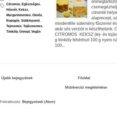
önmegtartózta
Citromos
,
Egészséges
,
csemegézhetjü
Húsvét
,
Keksz
,
citromlé helye
Margarinmentes
,
Omlós
,
alaprecept, s
Ropogós
,
Sütikinyomó
,
mindenféle sütemény fűszerrel és 
Tejmentes
,
Tojásmentes
,
akár sós verziót is készíthetü
Tönköly
,
Ünnepi
,
Vegán
CITROMOS KEKSZ (tej- és tojás
g tönköly fehérliszt 100 g nyers n
100...
Újabb bejegyzések
Főoldal
Mobilverzió megtekintése
Feliratkozás:
Bejegyzések (Atom)