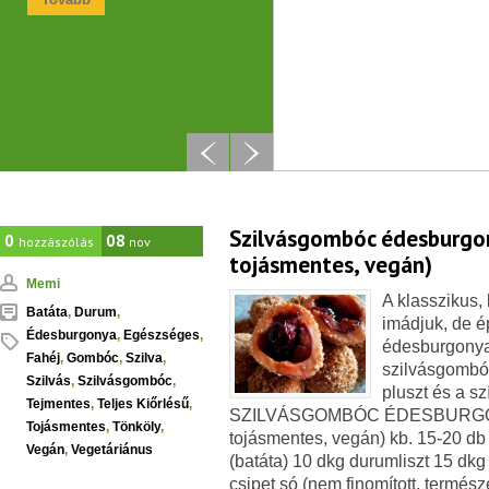
Szilvásgombóc édesburgon
0
08
hozzászólás
nov
tojásmentes, vegán)
Memi
A klasszikus,
Batáta
,
Durum
,
imádjuk, de é
Édesburgonya
,
Egészséges
,
édesburgonya 
Fahéj
,
Gombóc
,
Szilva
,
szilvásgombóc
Szilvás
,
Szilvásgombóc
,
pluszt és a sz
Tejmentes
,
Teljes Kiőrlésű
,
SZILVÁSGOMBÓC ÉDESBURGONYÁ
Tojásmentes
,
Tönköly
,
tojásmentes, vegán) kb. 15-20 d
Vegán
,
Vegetáriánus
(batáta) 10 dkg durumliszt 15 dkg t
csipet só (nem finomított, termés