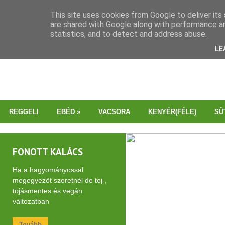
This site uses cookies from Google to deliver its 
are shared with Google along with performance an
statistics, and to detect and address abuse.
LE
REGGELI
EBÉD
»
VACSORA
KENYÉR(FÉLE)
SÜ
FONOTT KALÁCS
Ha a hagyományossal
megegyezőt szeretnél de tej-,
tojásmentes és vegán
változatban
Tovább