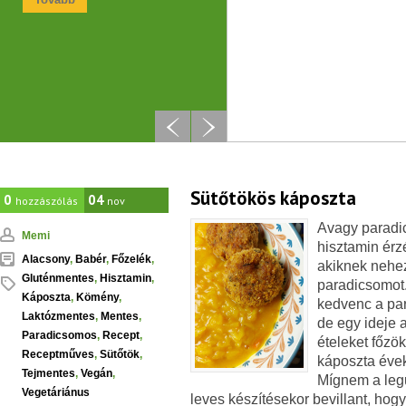
Sütőtökös káposzta
0
04
hozzászólás
nov
Avagy paradi
Memi
hisztamin ér
Alacsony
,
Babér
,
Főzelék
,
akiknek nehez
Gluténmentes
,
Hisztamin
,
paradicsomot
Káposzta
,
Kömény
,
kedvenc a pa
Laktózmentes
,
Mentes
,
de egy ideje 
Paradicsomos
,
Recept
,
ételeket főzö
Receptműves
,
Sütőtök
,
káposzta évek
Tejmentes
,
Vegán
,
Mígnem a legu
Vegetáriánus
leves készítésekor bevillant, hogy 