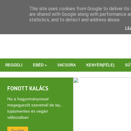
This site uses cookies from Google to deliver its 
are shared with Google along with performance an
statistics, and to detect and address abuse.
LE
REGGELI
EBÉD
»
VACSORA
KENYÉR(FÉLE)
SÜ
FONOTT KALÁCS
Ha a hagyományossal
megegyezőt szeretnél de tej-,
tojásmentes és vegán
változatban
Tovább