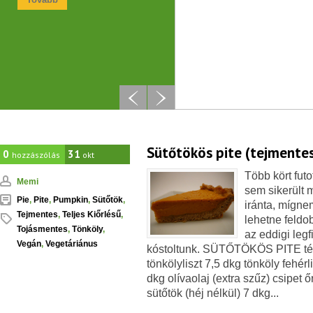
Sütőtökös pite (tejmentes
0
31
hozzászólás
okt
Több kört fut
Memi
sem sikerült 
Pie
,
Pite
,
Pumpkin
,
Sütőtök
,
iránta, mígne
Tejmentes
,
Teljes Kiőrlésű
,
lehetne feldob
Tojásmentes
,
Tönköly
,
az eddigi leg
Vegán
,
Vegetáriánus
kóstoltunk. SÜTŐTÖKÖS PITE tészt
tönkölyliszt 7,5 dkg tönköly fehér
dkg olívaolaj (extra szűz) csipet ő
sütőtök (héj nélkül) 7 dkg...