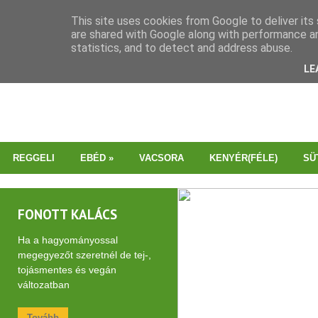
This site uses cookies from Google to deliver its 
are shared with Google along with performance an
statistics, and to detect and address abuse.
LE
REGGELI
EBÉD
»
VACSORA
KENYÉR(FÉLE)
SÜ
FONOTT KALÁCS
Ha a hagyományossal
megegyezőt szeretnél de tej-,
tojásmentes és vegán
változatban
Tovább