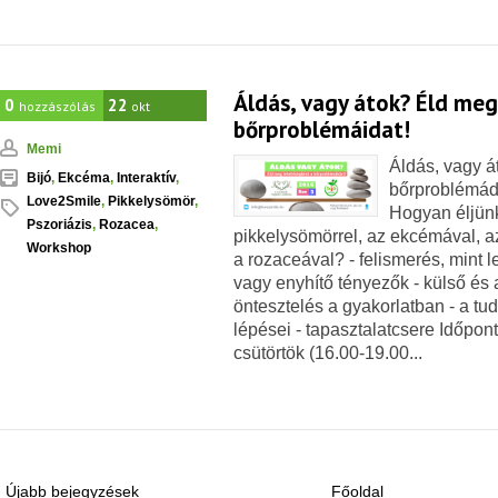
Áldás, vagy átok? Éld me
0
22
hozzászólás
okt
bőrproblémáidat!
Memi
Áldás, vagy á
Bijó
,
Ekcéma
,
Interaktív
,
bőrproblémáda
Love2Smile
,
Pikkelysömör
,
Hogyan éljün
Pszoriázis
,
Rozacea
,
pikkelysömörrel, az ekcémával, az
Workshop
a rozaceával? - felismerés, mint l
vagy enyhítő tényezők - külső és 
öntesztelés a gyakorlatban - a tud
lépései - tapasztalatcsere Időpon
csütörtök (16.00-19.00...
Újabb bejegyzések
Főoldal