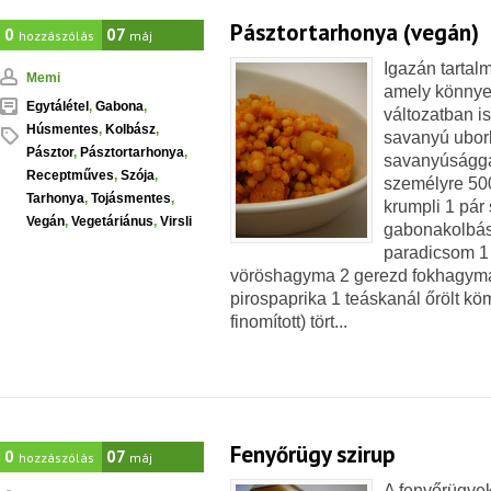
Pásztortarhonya (vegán)
0
07
hozzászólás
máj
Igazán tartal
Memi
amely könnye
Egytálétel
,
Gabona
,
változatban is
Húsmentes
,
Kolbász
,
savanyú ubor
Pásztor
,
Pásztortarhonya
,
savanyúság
Receptműves
,
Szója
,
személyre 50
Tarhonya
,
Tojásmentes
,
krumpli 1 pár 
Vegán
,
Vegetáriánus
,
Virsli
gabonakolbász
paradicsom 1 
vöröshagyma 2 gerezd fokhagyma 
pirospaprika 1 teáskanál őrölt k
finomított) tört...
Fenyőrügy szirup
0
07
hozzászólás
máj
A fenyőrügyek