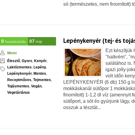
só (természetes, nem finomított) tör
Lepénykenyér (tej- és toj
0
07
hozzászólás
máj
Ezt készítjü
Memi
"halkrém", "m
Élesztő
,
Gyors
,
Kenyér
,
salátához is.
Laktózmentes
,
Lepény
,
igazi jolly-jo
Lepénykenyér
,
Mentes
,
volt időn kenye
Receptműves
,
Tejmentes
,
LEPÉNYKENYÉR (6 db) 150 g liszt
Tojásmentes
,
Vegán
,
mokkáskanál sütőpor 1 mokkáska
Vegetáriánus
finomított) 1-1,2 dl víz (amennyit f
sütőport, a sót és gyúrjunk lágy, 
osszuk a tésztát...