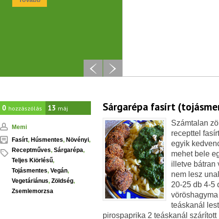
Sárgarépa fasírt (tojásme
0
13
hozzászólás
máj
Számtalan zö
Memi
recepttel fasí
Fasírt
,
Húsmentes
,
Növényi
,
egyik kedven
Receptműves
,
Sárgarépa
,
mehet bele eg
Teljes Kiörlésű
,
illetve bátran
Tojásmentes
,
Vegán
,
nem lesz un
Vegetáriánus
,
Zöldség
,
20-25 db 4-5 
Zsemlemorzsa
vöröshagyma 
teáskanál lest
pirospaprika 2 teáskanál szárított