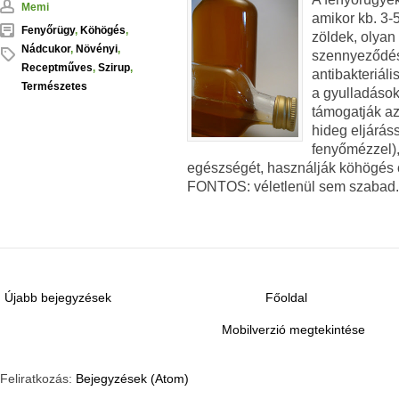
Memi
amikor kb. 3-
Fenyőrügy
,
Köhögés
,
zöldek, olyan 
Nádcukor
,
Növényi
,
szennyeződés
Receptműves
,
Szirup
,
antibakteriáli
Természetes
a gyulladások
támogatják az
hideg eljáráss
fenyőmézzel), 
egészségét, használják köhögés cs
FONTOS: véletlenül sem szabad.
Újabb bejegyzések
Főoldal
Mobilverzió megtekintése
Feliratkozás:
Bejegyzések (Atom)