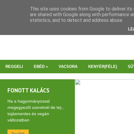
This site uses cookies from Google to deliver its 
are shared with Google along with performance an
statistics, and to detect and address abuse.
LE
REGGELI
EBÉD
»
VACSORA
KENYÉR(FÉLE)
SÜ
FONOTT KALÁCS
Ha a hagyományossal
megegyezőt szeretnél de tej-,
tojásmentes és vegán
változatban
Tovább