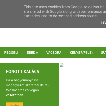
This site uses cookies from Google to deliver its 
are shared with Google along with performance an
statistics, and to detect and address abuse.
LE
REGGELI
EBÉD
»
VACSORA
KENYÉR(FÉLE)
SÜ
FONOTT KALÁCS
Ha a hagyományossal
megegyezőt szeretnél de tej-,
tojásmentes és vegán
változatban
Tovább