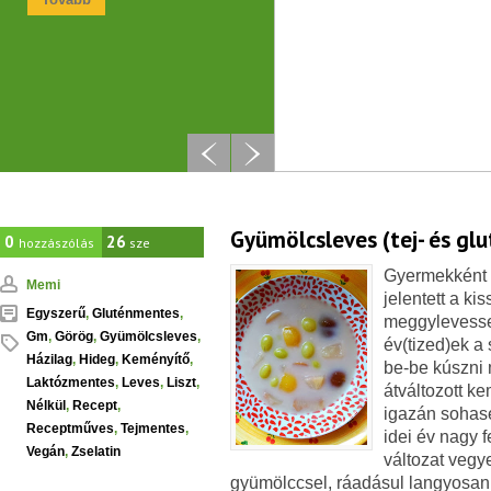
Gyümölcsleves (tej- és gl
0
26
hozzászólás
sze
Gyermekként 
Memi
jelentett a ki
Egyszerű
,
Gluténmentes
,
meggylevessel
Gm
,
Görög
,
Gyümölcsleves
,
év(tized)ek a
Házilag
,
Hideg
,
Keményítő
,
be-be kúszni 
Laktózmentes
,
Leves
,
Liszt
,
átváltozott k
Nélkül
,
Recept
,
igazán sohas
Receptműves
,
Tejmentes
,
idei év nagy f
Vegán
,
Zselatin
változat veg
gyümölccsel, ráadásul langyosan 