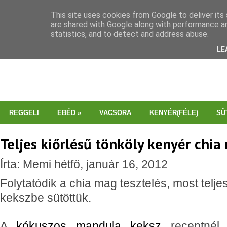
This site uses cookies from Google to deliver its 
are shared with Google along with performance an
statistics, and to detect and address abuse.
LE
REGGELI
EBÉD
»
VACSORA
KENYÉR(FÉLE)
SÜ
Teljes kiőrlésű tönköly kenyér chi
Írta: Memi hétfő, január 16, 2012
Folytatódik a chia mag tesztelés, most telje
kekszbe sütöttük.
A
kókuszos mandula keksz
receptnél