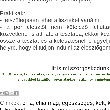
Praktikák:
- tetszőlegesen lehet a liszteket variálni
- a por élesztőt nem kötelező felfuttat
közvetlenül is adható a tésztába, ekkor ké
össze a tésztát és a kelesztésnél is ügyel
helyre, hogy el tudjon indulni az élesztőg
Itt is mi szorgoskodunk
100% tiszta, természetes, vegán, vegyszer- és pálmaolajmentes, b
anyagokból készülő, magyar alapkozmetikumok a mindenn
Címkék:
chia
,
chia mag
,
egészséges
,
kelt
,
teljes kiőrlésű
,
tönköly
,
vega
,
vegán
,
vegetá