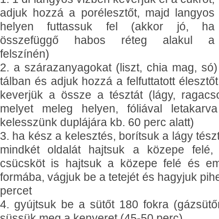
adjuk hozzá a porélesztőt, majd langyos
helyen futtassuk fel (akkor jó, ha
összefüggő habos réteg alakul a
felszínén)
2. a szárazanyagokat (liszt, chia mag, só
tálban és adjuk hozzá a felfuttatott élesztő
keverjük a össze a tésztát (lágy, ragac
melyet meleg helyen, fóliával letakarv
kelesszünk duplájára kb. 60 perc alatt)
3. ha kész a kelesztés, borítsuk a lágy tésztá
mindkét oldalát hajtsuk a közepe felé,
csücsköt is hajtsuk a közepe felé és em
formába, vágjuk be a tetejét és hagyjuk pi
percet
4. gyújtsuk be a sütőt 180 fokra (gázsütő
süssük meg a kenyeret (45-50 perc)