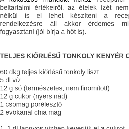
beltartalmi értékeiről, az ételek ízét nem
nélkül is el lehet készíteni a rece
rendelkezésre áll akkor érdemes mi
fogyasztani (jól bírja a hőt is).
TELJES KIŐRLÉSŰ TÖNKÖLY KENYÉR 
60 dkg teljes kiőrlésű tönköly liszt
5 dl víz
12 g só (természetes, nem finomított)
12 g cukor (nyers nád)
1 csomag porélesztő
2 evőkanál chia mag
1. 1 dl langyos vízben keverjük el a cukrot,