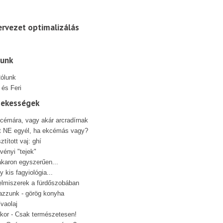
rvezet optimalizálás
lunk
 és Feri
dekességek
cémára, vagy akár arcradírnak
t NE egyél, ha ekcémás vagy?
sztított vaj: ghí
vényi "tejek"
karon egyszerűen...
y kis fagyiológia...
elmiszerek a fürdőszobában
azzunk - görög konyha
ívaolaj
kor - Csak természetesen!