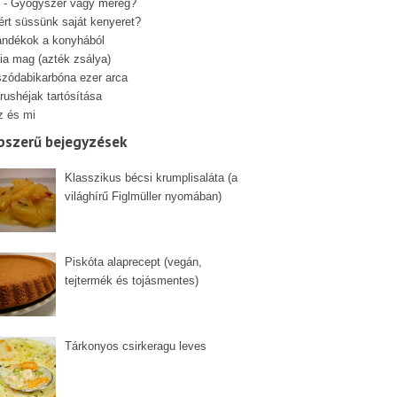
 - Gyógyszer vagy méreg?
ért süssünk saját kenyeret?
ándékok a konyhából
ia mag (azték zsálya)
szódabikarbóna ezer arca
rushéjak tartósítása
z és mi
pszerű bejegyzések
Klasszikus bécsi krumplisaláta (a
világhírű Figlmüller nyomában)
Piskóta alaprecept (vegán,
tejtermék és tojásmentes)
Tárkonyos csirkeragu leves