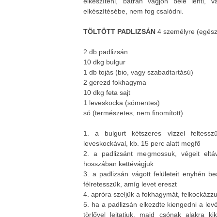
elkészíteni, bátran vágjon bele lenti,
elkészítésébe, nem fog csalódni.
TÖLTÖTT PADLIZSÁN
4 személyre (egés
2 db padlizsán
10 dkg bulgur
1 db tojás (bio, vagy szabadtartású)
2 gerezd fokhagyma
10 dkg feta sajt
1 leveskocka (sómentes)
só (természetes, nem finomított)
1. a bulgurt kétszeres vízzel feltessz
leveskockával, kb. 15 perc alatt megfő
2. a padlizsánt megmossuk, végeit eltáv
hosszában kettévágjuk
3. a padlizsán vágott felületeit enyhén b
félretesszük, amíg levet ereszt
4. apróra szeljük a fokhagymát, felkockázzu
5. ha a padlizsán elkezdte kiengedni a levé
törlővel leitatjuk, majd csónak alakra ki