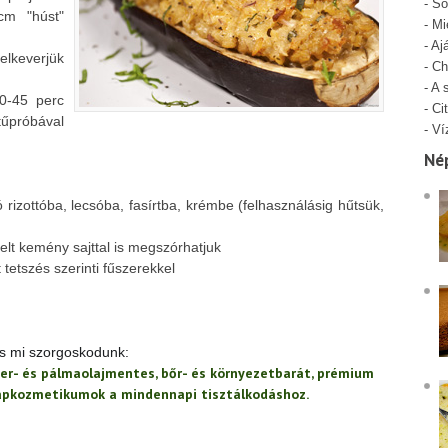
-
Só
cm "húst"
-
Mi
-
Aj
lkeverjük
-
Ch
-
A 
0-45 perc
-
Cit
tűpróbával
-
Ví
Né
ó rizottóba, lecsóba, fasírtba, krémbe (felhasználásig hűtsük,
szelt kemény sajttal is megszórhatjuk
t tetszés szerinti fűszerekkel
 is mi szorgoskodunk:
er- és pálmaolajmentes, bőr- és környezetbarát, prémium
lapkozmetikumok a mindennapi tisztálkodáshoz.