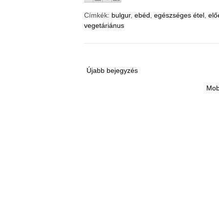
Címkék:
bulgur
,
ebéd
,
egészséges étel
,
elő
vegetáriánus
Újabb bejegyzés
Mob