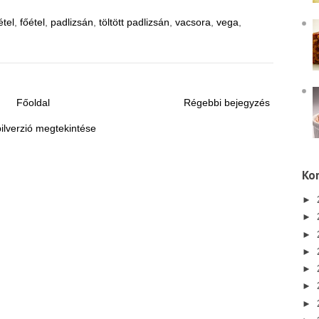
étel
,
főétel
,
padlizsán
,
töltött padlizsán
,
vacsora
,
vega
,
Főoldal
Régebbi bejegyzés
ilverzió megtekintése
Kor
►
►
►
►
►
►
►