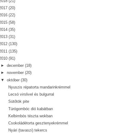
2018
(21)
2017
(20)
2016
(22)
2015
(58)
2014
(35)
2013
(31)
2012
(130)
2011
(135)
2010
(91)
►
december
(18)
►
november
(20)
▼
október
(30)
Nyuszis répatorta mandarinkrémmel
Lecsó virslivel és bulgurral
Sütőtök pite
Túrógombóc dió kabátban
Kelbimbós tészta wokban
Csokoládétorta gesztenyekrémmel
Nyári (tavaszi) tekercs