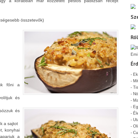
 vagy a korábban már közzétett pestos padlizsán recept
Sze
zségesebb összetevők)
Ró
Emi
Ér
-
Ek
-
Mi
ük főni a
- Ti
-
Nö
olítjuk és
-
Ma
-
Eg
esózzuk és
-
Él
-
Ut
k a sajtot
-
Ol
t, konyhai
-
Cu
kaparjuk a