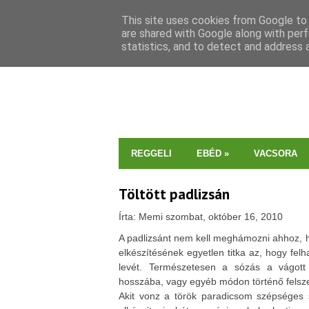
This site uses cookies from Google to d
are shared with Google along with perf
statistics, and to detect and address 
REGGELI
EBÉD
»
VACSORA
Töltött padlizsán
Írta: Memi szombat, október 16, 2010
A padlizsánt nem kell meghámozni ahhoz, 
elkészítésének egyetlen titka az, hogy felh
levét. Természetesen a sózás a vágott f
hosszába, vagy egyéb módon történő felsze
Akit vonz a török paradicsom szépséges s