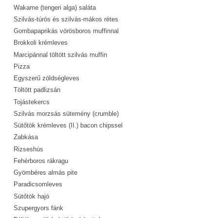
Wakame (tengeri alga) saláta
Szilvás-túrós és szilvás-mákos rétes
Gombapaprikás vörösboros muffinnal
Brokkoli krémleves
Marcipánnal töltött szilvás muffin
Pizza
Egyszerű zöldségleves
Töltött padlizsán
Tojástekercs
Szilvás morzsás sütemény (crumble)
Sütőtök krémleves (II.) bacon chipssel
Zabkása
Rizseshús
Fehérboros rákragu
Gyömbéres almás pite
Paradicsomleves
Sütőtök hajó
Szupergyors fánk