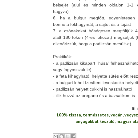
belsejét (alul és minden oldalon 1-1 
hagyva)
6. ha a bulgur megfőtt, egyenletesen e
benne a fokhagymát, a sajtot és a tojást
7. a csónakokat bőségesen megtöltjük 4
alatt 180 fokon (4-es fokozat) megsütjük (
ellenőrizzük, hogy a padlizsán mesült-e)
Praktikák:
- a padlizsán kikapart "húsa" felhasználhat
vagy fagyasszuk le)
- a feta kihagyható, helyette sütés előtt re
- a bulgurt lehet ízesíteni leveskocka helyet
- padlizsán helyett cukkini is használható
- illik hozzá az oregano és a bazsalikom is
Itt
100% tiszta, természetes, vegán, vegysz
anyagokból készülő, magyar a