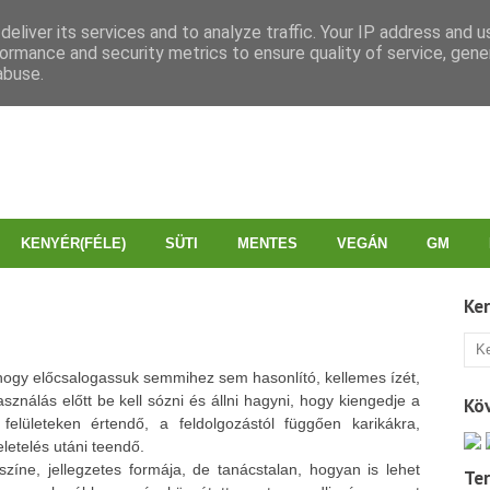
eliver its services and to analyze traffic. Your IP address and 
ormance and security metrics to ensure quality of service, gen
abuse.
KENYÉR(FÉLE)
SÜTI
MENTES
VEGÁN
GM
Ke
hogy előcsalogassuk semmihez sem hasonlító, kellemes ízét,
asználás előtt be kell sózni és állni hagyni, hogy kiengedje a
Kö
elületeken értendő, a feldolgozástól függően karikákra,
letelés utáni teendő.
zíne, jellegzetes formája, de tanácstalan, hogyan is lehet
Te