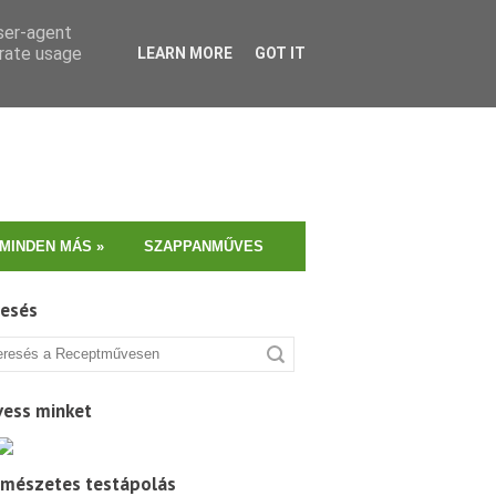
user-agent
erate usage
LEARN MORE
GOT IT
MINDEN MÁS
»
SZAPPANMŰVES
resés
vess minket
rmészetes testápolás