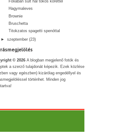
Fóliában sült hal tökös körettel
Hagymaleves
Brownie
Bruschetta
Titokzatos spagetti spenóttal
►
szeptember
(23)
rrásmegjelölés
yright ©
2026
A blogban megjelenő fotók és
ptek a szerző tulajdonát képezik. Ezek közlése
szben vagy egészben) kizárólag engedéllyel és
ásmegjelöléssel történhet. Minden jog
tartva!