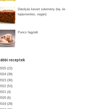
Datolyás kevert sütemény (tej- és
tojásmentes, vegán)
Puncs fagylalt
ábbi receptek
2025
(22)
2024
(39)
2023
(30)
2022
(53)
2021
(4)
2020
(6)
2019
(29)