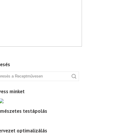
Tovább
resés
vess minket
rmészetes testápolás
rvezet optimalizálás