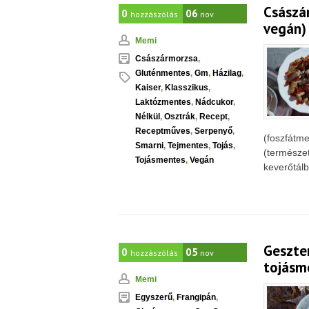
Császár
0
06
hozzászólás
nov
vegán)
Memi
Császármorzsa
,
Gluténmentes
,
Gm
,
Házilag
,
Kaiser
,
Klasszikus
,
Laktózmentes
,
Nádcukor
,
Nélkül
,
Osztrák
,
Recept
,
Receptműves
,
Serpenyő
,
(foszfátme
Smarni
,
Tejmentes
,
Tojás
,
(természet
Tojásmentes
,
Vegán
keverőtálba
Geszten
0
05
hozzászólás
nov
tojásm
Memi
Egyszerű
,
Frangipán
,