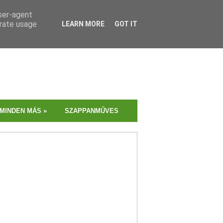
user-agent
erate usage
LEARN MORE
GOT IT
MINDEN MÁS
»
SZAPPANMŰVES
MENTES
RECEPTVÁLOGAT
Vegán, gluténmentes, l
és tojásmentes? Válog
bátran, mindegyik tém
találsz finomságokat!