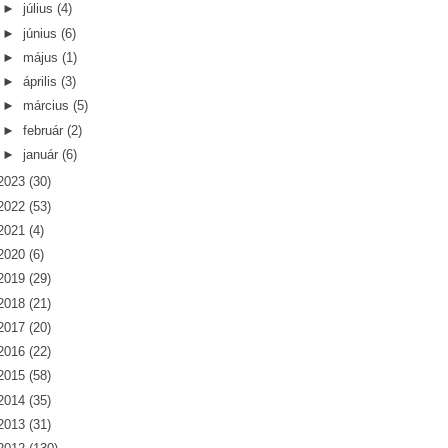
►
július
(4)
►
június
(6)
►
május
(1)
►
április
(3)
►
március
(5)
►
február
(2)
►
január
(6)
2023
(30)
2022
(53)
2021
(4)
2020
(6)
2019
(29)
2018
(21)
2017
(20)
2016
(22)
2015
(58)
2014
(35)
2013
(31)