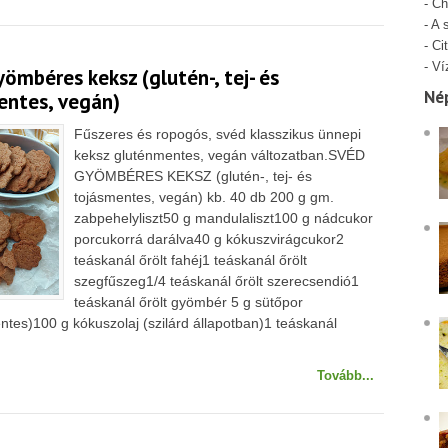
-
Ch
-
A 
-
Cit
-
Ví
ömbéres keksz (glutén-, tej- és
Né
entes, vegán)
Fűszeres és ropogós, svéd klasszikus ünnepi
keksz gluténmentes, vegán változatban.SVÉD
GYÖMBÉRES KEKSZ (glutén-, tej- és
tojásmentes, vegán) kb. 40 db 200 g gm.
zabpehelyliszt50 g mandulaliszt100 g nádcukor
porcukorrá darálva40 g kókuszvirágcukor2
teáskanál őrölt fahéj1 teáskanál őrölt
szegfűszeg1/4 teáskanál őrölt szerecsendió1
teáskanál őrölt gyömbér 5 g sütőpor
ntes)100 g kókuszolaj (szilárd állapotban)1 teáskanál
Tovább...