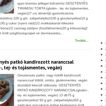
igazi tiramisu jelleget kölcsönöz.GESZTENYÉS
TIRAMISU TORTA (glutén-, tej- és tojásmentes,
vegán)27 cm átmérőjű gyümölcstorta
skótához:100 g gm. zabpehelyliszt100 g gesztenyeliszt10 g
é100 g cukor (nyers nád)1/2 mokkáskanál étkezési
rbóna1/2 csomag sütőpor (foszfátmentes)20 g kókuszolaj2
et őrölt szegfűszegcsipet só (természetes,...
Tovább...
►
►
►
►
nyés patkó kandírozott naranccsal
►
-, tej- és tojásmentes, vegán)
►
Gesztenyés patkó, vagy hókifli kandírozott
►
naranccsal töltött, omlós, gluténmentes, vegán
►
tésztából készült változata. GESZTENYÉS
►
PATKÓ KANDÍROZOTT NARANCCSAL(glutén-,
►
tej- és tojásmentes, vegán) 13 db75 g
gesztenyeliszt 50 g gm. zabpehelyliszt50 g
►
nádcukor porcukorrá őrölve késhegynyi őrölt