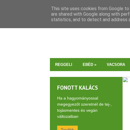
This site uses cookies from Google to d
are shared with Google along with perf
statistics, and to detect and address 
REGGELI
EBÉD
»
VACSORA
FONOTT KALÁCS
Ha a hagyományossal
megegyezőt szeretnél de tej-,
tojásmentes és vegán
változatban
Tovább