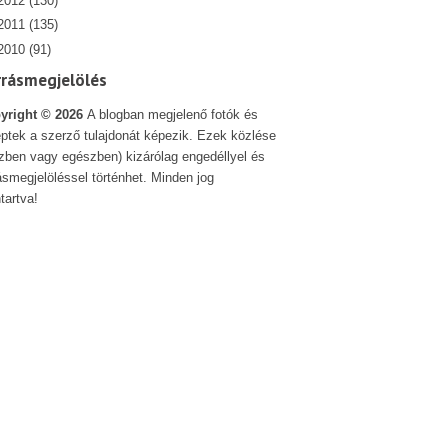
2012
(130)
2011
(135)
2010
(91)
rrásmegjelölés
yright ©
2026
A blogban megjelenő fotók és
ptek a szerző tulajdonát képezik. Ezek közlése
szben vagy egészben) kizárólag engedéllyel és
ásmegjelöléssel történhet. Minden jog
tartva!