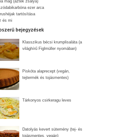
ia mag (azték zsálya)
szódabikarbóna ezer arca
rushéjak tartósítása
z és mi
pszerű bejegyzések
Klasszikus bécsi krumplisaláta (a
világhírű Figlmüller nyomában)
Piskóta alaprecept (vegán,
tejtermék és tojásmentes)
Tárkonyos csirkeragu leves
Datolyás kevert sütemény (tej- és
tojásmentes, vegán)