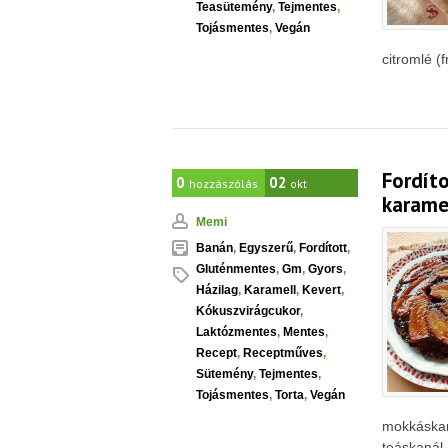
Teasütemény
,
Tejmentes
,
Tojásmentes
,
Vegán
citromlé (f
Fordít
0
02
hozzászólás
okt
karamel
Memi
Banán
,
Egyszerű
,
Fordított
,
Gluténmentes
,
Gm
,
Gyors
,
Házilag
,
Karamell
,
Kevert
,
Kókuszvirágcukor
,
Laktózmentes
,
Mentes
,
Recept
,
Receptműves
,
Sütemény
,
Tejmentes
,
Tojásmentes
,
Torta
,
Vegán
mokkáskan
teáskanál.