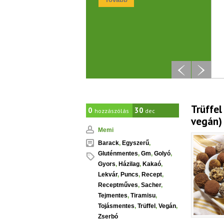
Trüffel
0
30
hozzászólás
dec
vegán)
Memi
Barack
,
Egyszerű
,
Gluténmentes
,
Gm
,
Golyó
,
Gyors
,
Házilag
,
Kakaó
,
Lekvár
,
Puncs
,
Recept
,
Receptműves
,
Sacher
,
Tejmentes
,
Tiramisu
,
Tojásmentes
,
Trüffel
,
Vegán
,
Zserbó