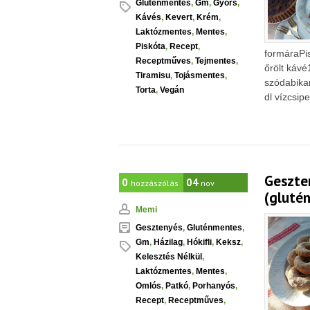
Gluténmentes
,
Gm
,
Gyors
,
Kávés
,
Kevert
,
Krém
,
Laktózmentes
,
Mentes
,
Piskóta
,
Recept
,
formáraPi
Receptműves
,
Tejmentes
,
őrölt káv
Tiramisu
,
Tojásmentes
,
szódabika
Torta
,
Vegán
dl vízcsip
Geszte
0
04
hozzászólás
nov
(glutén
Memi
Gesztenyés
,
Gluténmentes
,
Gm
,
Házilag
,
Hókifli
,
Keksz
,
Kelesztés Nélkül
,
Laktózmentes
,
Mentes
,
Omlós
,
Patkó
,
Porhanyós
,
Recept
,
Receptműves
,