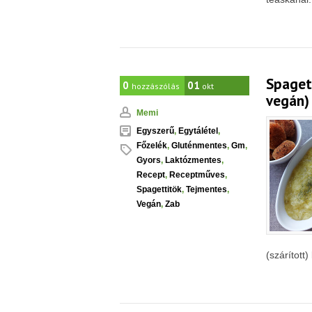
Spagett
0
01
hozzászólás
okt
vegán)
Memi
Egyszerű
,
Egytálétel
,
Főzelék
,
Gluténmentes
,
Gm
,
Gyors
,
Laktózmentes
,
Recept
,
Receptműves
,
Spagettitök
,
Tejmentes
,
Vegán
,
Zab
(szárított