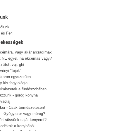
lunk
 és Feri
dekességek
cémára, vagy akár arcradírnak
t NE egyél, ha ekcémás vagy?
sztított vaj: ghí
vényi "tejek"
karon egyszerűen...
y kis fagyiológia...
elmiszerek a fürdőszobában
azzunk - görög konyha
ívaolaj
kor - Csak természetesen!
 - Gyógyszer vagy méreg?
ért süssünk saját kenyeret?
ándékok a konyhából