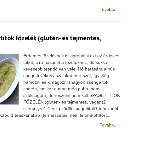
Tovább...
itök főzelék (glutén- és tejmentes,
Érdemes főzeléknek is kipróbálni ezt az érdekes
tököt, ízre hasonlít a főzőtökhöz, de sokkal
kevesebb teendő van vele. Hő hatására a hús
spagetti vékony szálakra esik szét, így elég
hámozni és kimagozni (nagyon zsenge tök
esetén, amikor a mag még puha, nem
szükséges), de reszelni nem kell.SPAGETTITÖK
FŐZELÉK (glutén- és tejmentes, vegán)2
személyre1-1,5 kg körüli spagettitök1 teáskanál
) kapor1 teáskanál só (természetes, nem finomított)tört...
Tovább...