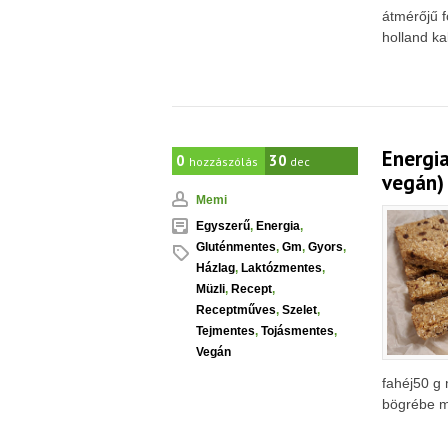
átmérőjű f
holland ka
Energia
0
30
hozzászólás
dec
vegán)
Memi
Egyszerű
,
Energia
,
Gluténmentes
,
Gm
,
Gyors
,
Házlag
,
Laktózmentes
,
Müzli
,
Recept
,
Receptműves
,
Szelet
,
Tejmentes
,
Tojásmentes
,
Vegán
fahéj50 g
bögrébe mé