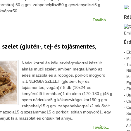
ormára):50 g gm. zabpehelyliszt50 g gesztenyeliszt5 g
kaópor50...
Ró
Tovább...
Emi
Ér
 szelet (glutén-, tej- és tojásmentes,
-
Ek
-
Mi
Nádcukorral és kókuszvirágcukorral készült
- Ti
almás müzli szelet, amiben megtalálható az
-
Nö
édes mazsola és a ropogós, pörkölt mogyoró
-
Ma
is.ENERGIA SZELET (glutén-, tej- és
-
Eg
tojásmentes, vegán)7-8 db (10x24-es
-
Él
kenyérsütő formában)1 db alma (170-180 g)45 g
-
Ut
nyers nádcukor5 g kókuszvirágcukor150 g gm.
-
Ol
zabpehely15 g gm. zabpehelykorpa1/2 mk őrölt
-
Cu
 mazsola15 g szezámmag15 g pörkölt, sótlan mogyoró1. egy
-
Só
rjük ki a mazsolát és öntsük fel annyi...
-
Mi
-
Aj
Tovább...