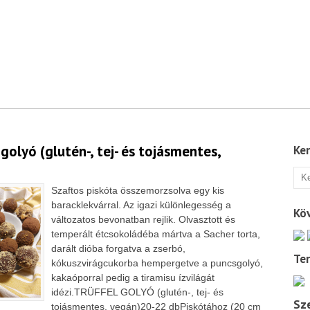
 golyó (glutén-, tej- és tojásmentes,
Ke
Szaftos piskóta összemorzsolva egy kis
baracklekvárral. Az igazi különlegesség a
Kö
változatos bevonatban rejlik. Olvasztott és
temperált étcsokoládéba mártva a Sacher torta,
darált dióba forgatva a zserbó,
Te
kókuszvirágcukorba hempergetve a puncsgolyó,
kakaóporral pedig a tiramisu ízvilágát
idézi.TRÜFFEL GOLYÓ (glutén-, tej- és
Sze
tojásmentes, vegán)20-22 dbPiskótához (20 cm