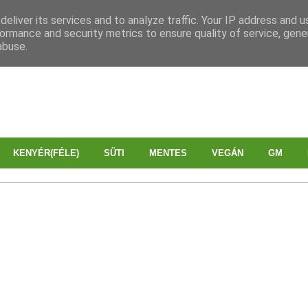
eliver its services and to analyze traffic. Your IP address and 
ormance and security metrics to ensure quality of service, gen
abuse.
KENYÉR(FÉLE)
SÜTI
MENTES
VEGÁN
GM