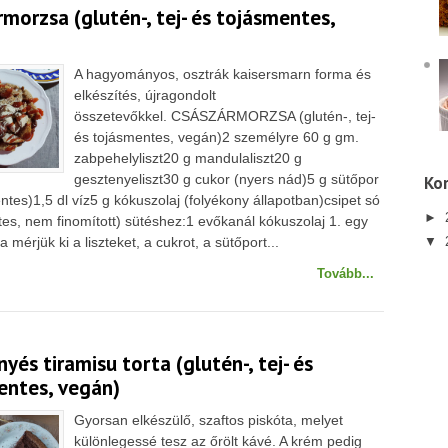
morzsa (glutén-, tej- és tojásmentes,
A hagyományos, osztrák kaisersmarn forma és
elkészítés, újragondolt
összetevőkkel. CSÁSZÁRMORZSA (glutén-, tej-
és tojásmentes, vegán)2 személyre 60 g gm.
zabpehelyliszt20 g mandulaliszt20 g
gesztenyeliszt30 g cukor (nyers nád)5 g sütőpor
Kor
ntes)1,5 dl víz5 g kókuszolaj (folyékony állapotban)csipet só
►
es, nem finomított) sütéshez:1 evőkanál kókuszolaj 1. egy
 mérjük ki a liszteket, a cukrot, a sütőport...
▼
Tovább...
yés tiramisu torta (glutén-, tej- és
entes, vegán)
Gyorsan elkészülő, szaftos piskóta, melyet
különlegessé tesz az őrölt kávé. A krém pedig