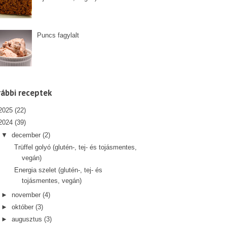
Puncs fagylalt
ábbi receptek
2025
(22)
2024
(39)
▼
december
(2)
Trüffel golyó (glutén-, tej- és tojásmentes,
vegán)
Energia szelet (glutén-, tej- és
tojásmentes, vegán)
►
november
(4)
►
október
(3)
►
augusztus
(3)