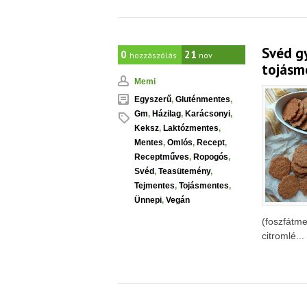
Svéd gy
0
21
hozzászólás
nov
tojásm
Memi
Egyszerű
,
Gluténmentes
,
Gm
,
Házilag
,
Karácsonyi
,
Keksz
,
Laktózmentes
,
Mentes
,
Omlós
,
Recept
,
Receptműves
,
Ropogós
,
Svéd
,
Teasütemény
,
Tejmentes
,
Tojásmentes
,
Ünnepi
,
Vegán
(foszfátme
citromlé...