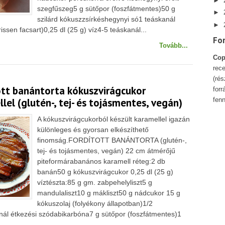
►
szegfűszeg5 g sütőpor (foszfátmentes)50 g
►
szilárd kókuszzsírkéshegynyi só1 teáskanál
►
rissen facsart)0,25 dl (25 g) víz4-5 teáskanál...
Fo
Tovább...
Cop
rece
(ré
ott banántorta kókuszvirágcukor
forr
fenn
lel (glutén-, tej- és tojásmentes, vegán)
A kókuszvirágcukorból készült karamellel igazán
különleges és gyorsan elkészíthető
finomság.FORDÍTOTT BANÁNTORTA (glutén-,
tej- és tojásmentes, vegán) 22 cm átmérőjű
piteformárabanános karamell réteg:2 db
banán50 g kókuszvirágcukor 0,25 dl (25 g)
víztészta:85 g gm. zabpehelyliszt5 g
mandulaliszt10 g mákliszt50 g nádcukor 15 g
kókuszolaj (folyékony állapotban)1/2
ál étkezési szódabikarbóna7 g sütőpor (foszfátmentes)1
..