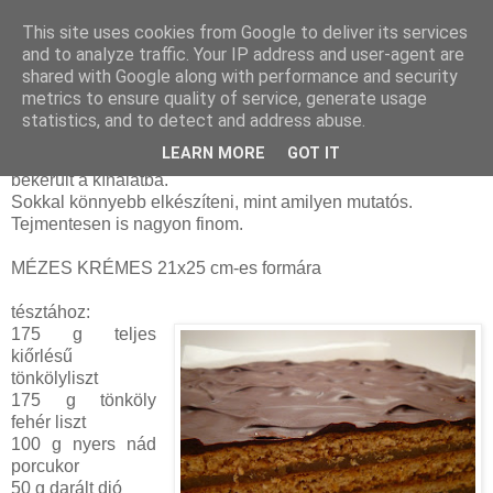
This site uses cookies from Google to deliver its services
and to analyze traffic. Your IP address and user-agent are
shared with Google along with performance and security
péntek, december 25, 2015
metrics to ensure quality of service, generate usage
Mézes krémes (tejmentes)
statistics, and to detect and address abuse.
LEARN MORE
GOT IT
Az idei karácsonyon a
bejgli
mellett ez a sütemény is
bekerült a kínálatba.
Sokkal könnyebb elkészíteni, mint amilyen mutatós.
Tejmentesen is nagyon finom.
MÉZES KRÉMES 21x25 cm-es formára
tésztához:
175 g teljes
kiőrlésű
tönkölyliszt
175 g tönköly
fehér liszt
100 g nyers nád
porcukor
50 g darált dió