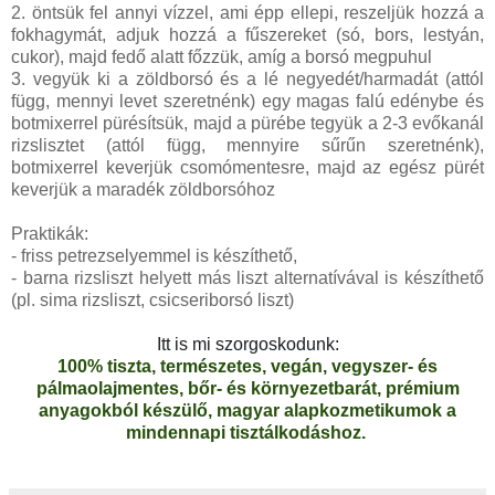
2. öntsük fel annyi vízzel, ami épp ellepi, reszeljük hozzá a
fokhagymát, adjuk hozzá a fűszereket (só, bors, lestyán,
cukor), majd fedő alatt főzzük, amíg a borsó megpuhul
3. vegyük ki a zöldborsó és a lé negyedét/harmadát (attól
függ, mennyi levet szeretnénk) egy magas falú edénybe és
botmixerrel pürésítsük, majd a pürébe tegyük a 2-3 evőkanál
rizslisztet (attól függ, mennyire sűrűn szeretnénk),
botmixerrel keverjük csomómentesre, majd az egész pürét
keverjük a maradék zöldborsóhoz
Praktikák:
- friss petrezselyemmel is készíthető,
- barna rizsliszt helyett más liszt alternatívával is készíthető
(pl. sima rizsliszt, csicseriborsó liszt)
Itt is mi szorgoskodunk:
100% tiszta, természetes, vegán, vegyszer- és
pálmaolajmentes, bőr- és környezetbarát, prémium
anyagokból készülő, magyar alapkozmetikumok a
mindennapi tisztálkodáshoz.