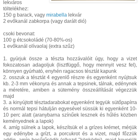
lekváros
töltelékhez:
150 g barack, vagy
mirabella
lekvár
2 evőkanál zabkorpa (vagy darált dió)
csoki bevonat:
100 g étcsokoládé (70-80%-os)
1 evőkanál olívaolaj (extra szűz)
1. gyúrjuk össze a tészta hozzávalóit úgy, hogy a vizet
fokozatosan adagoljuk (lisztfüggő, hogy mennyit vesz fel),
könnyen gyúrható, enyhén ragacsos tésztát kapunk
2. osszuk a tésztát 4 egyenlő részre és egyenként nyújtsuk
kb. 2-3 mm vékonyra és annak a tepsinek, tálnak, edénynek
a méretére, amiben a sütemény összeállítását végezzük
majd
3. a kinyújtott tésztadarabokat egyenként tegyük sütőpapírra
és normál tepsi hátulján egyesével süssük ki egyenként 10-
10 perc alatt (aranybarna színűek lesznek és hűlés közben
keményednek a lapok)
4. amíg sülnek a lapok, készítsük el a grízes krémet, mérjük
egy edénybe a grízt, a porcukrot és a vizet, majd főzzük
addig, amíg besűrűsödik (elkezd "köpködni), majd keverjük