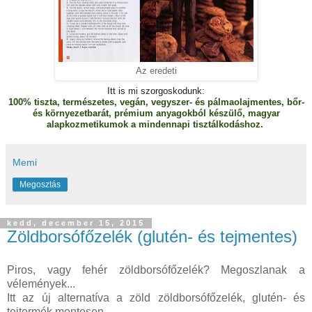
Az eredeti
Itt is mi szorgoskodunk:
100% tiszta, természetes, vegán, vegyszer- és pálmaolajmentes, bőr-
és környezetbarát, prémium anyagokból készülő, magyar
alapkozmetikumok a mindennapi tisztálkodáshoz.
Memi
Megosztás
kedd, december 15, 2015
Zöldborsófőzelék (glutén- és tejmentes)
Piros, vagy fehér zöldborsófőzelék? Megoszlanak a
vélemények...
Itt az új alternatíva a zöld zöldborsófőzelék, glutén- és
tejtermék mentesen.