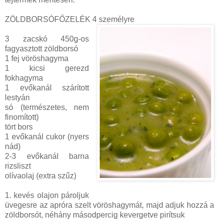
ZÖLDBORSÓFŐZELÉK 4 személyre
3 zacskó 450g-os
fagyasztott zöldborsó
1 fej vöröshagyma
1 kicsi gerezd
fokhagyma
1 evőkanál szárított
lestyán
só (természetes, nem
finomított)
tört bors
1 evőkanál cukor (nyers
nád)
2-3 evőkanál barna
rizsliszt
olívaolaj (extra szűz)
1. kevés olajon pároljuk
üvegesre az apróra szelt vöröshagymát, majd adjuk hozzá a
zöldborsót, néhány másodpercig kevergetve pirítsuk