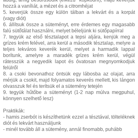
hozzá a vaníliát, a mézet és a citromhéjat
5. keverjük össze egy külön tálban a lekvárt és a korpát
(vagy diót)
6. állítsuk össze a süteményt, erre érdemes egy magasabb
falú sütőtálat használni, melyet béleljünk ki sütőpapírral
7. tegyük az első tésztalapot a tepsi aljára, kenjük meg a
grízes krém felével, arra kerül a második tésztalap, melyre a
teljes lekváros keverék kerül, melyet a harmadik lappal
borítunk, amelyre a maradék grízes krém kerül, végül
rátesszük a negyedik lapot és óvatosan megnyomkodjuk
felülről
8. a csoki bevonathoz öntsük egy lábosba az olajat, arra
mérjük a csokit, majd folyamatos keverés mellett, kis lángon
olvasszuk fel és terítsük el a sütemény tetején
9. tegyük hűtőbe a süteményt (1-2 nap múlva megpuhul,
könnyen szelhető lesz)
Praktikák:
- hamis zserbót is készíthetünk ezzel a tésztával, tölteléknek
diót és lekvárt használjunk
- minél tovább áll a sütemény, annál finomabb, puhább