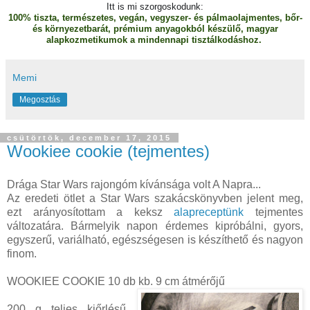
Itt is mi szorgoskodunk:
100% tiszta, természetes, vegán, vegyszer- és pálmaolajmentes, bőr-
és környezetbarát, prémium anyagokból készülő, magyar
alapkozmetikumok a mindennapi tisztálkodáshoz.
Memi
Megosztás
csütörtök, december 17, 2015
Wookiee cookie (tejmentes)
Drága Star Wars rajongóm kívánsága volt A Napra...
Az eredeti ötlet a Star Wars szakácskönyvben jelent meg,
ezt arányosítottam a keksz
alapreceptünk
tejmentes
változatára. Bármelyik napon érdemes kipróbálni, gyors,
egyszerű, variálható, egészségesen is készíthető és nagyon
finom.
WOOKIEE COOKIE 10 db kb. 9 cm átmérőjű
200 g teljes kiőrlésű