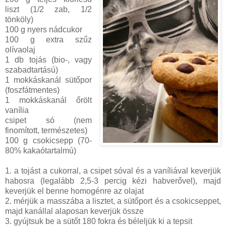
liszt (1/2 zab, 1/2
tönköly)
100 g nyers nádcukor
100 g extra szűz
olívaolaj
1 db tojás (bio-, vagy
szabadtartású)
1 mokkáskanál sütőpor
(foszfátmentes)
1 mokkáskanál őrölt
vanília
csipet só (nem
finomított, természetes)
100 g csokicsepp (70-
80% kakaótartalmú)
1. a tojást a cukorral, a csipet sóval és a vaníliával keverjük
habosra (legalább 2,5-3 percig kézi habverővel), majd
keverjük el benne homogénre az olajat
2. mérjük a masszába a lisztet, a sütőport és a csokicseppet,
majd kanállal alaposan keverjük össze
3. gyújtsuk be a sütőt 180 fokra és béleljük ki a tepsit