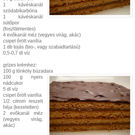
1 kávéskanál
szódabikarbóna
1 kávéskanál
sütőpor
(foszfátmentes)
4 evőkanál méz (vegyes virág, akác)
csipet őrölt vanília
1 db tojás (bio-, vagy szabadtartású)
0,5-0,7 dl víz
grízes krémhez:
100 g tönköly búzadara
100 g nyers
nádcukor
5 dl víz
csipet őrölt vanília
1/2 citrom reszelt
héja (kezeletlen)
2 evőkanál méz
(vegyes virág,
akác)