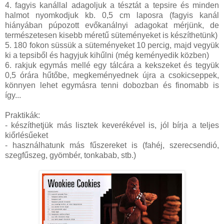
4. fagyis kanállal adagoljuk a tésztát a tepsire és minden
halmot nyomkodjuk kb. 0,5 cm laposra (fagyis kanál
hiányában púpozott evőkanálnyi adagokat mérjünk, de
természetesen kisebb méretű süteményeket is készíthetünk)
5. 180 fokon süssük a süteményeket 10 percig, majd vegyük
ki a tepsiből és hagyjuk kihűlni (még keményedik közben)
6. rakjuk egymás mellé egy tálcára a kekszeket és tegyük
0,5 órára hűtőbe, megkeményednek újra a csokicseppek,
könnyen lehet egymásra tenni dobozban és finomabb is
így...
Praktikák:
- készíthetjük más lisztek keverékével is, jól bírja a teljes
kiőrlésűeket
- használhatunk más fűszereket is (fahéj, szerecsendió,
szegfűszeg, gyömbér, tonkabab, stb.)