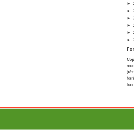
►
►
►
►
►
►
Fo
Cop
rece
(ré
forr
fenn