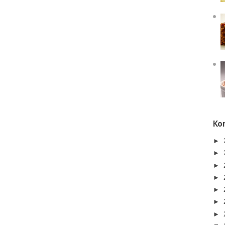
Kor
►
►
►
►
►
►
►