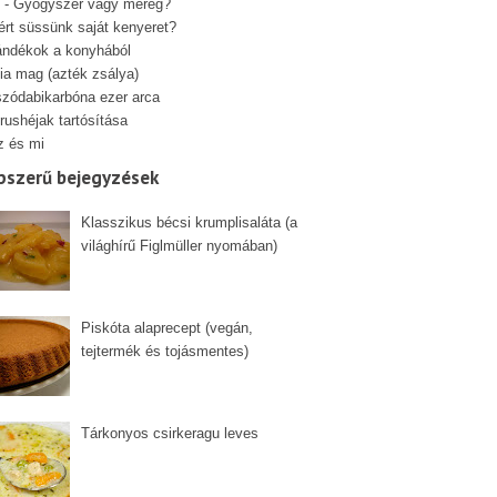
 - Gyógyszer vagy méreg?
ért süssünk saját kenyeret?
ándékok a konyhából
ia mag (azték zsálya)
szódabikarbóna ezer arca
rushéjak tartósítása
z és mi
pszerű bejegyzések
Klasszikus bécsi krumplisaláta (a
világhírű Figlmüller nyomában)
Piskóta alaprecept (vegán,
tejtermék és tojásmentes)
Tárkonyos csirkeragu leves