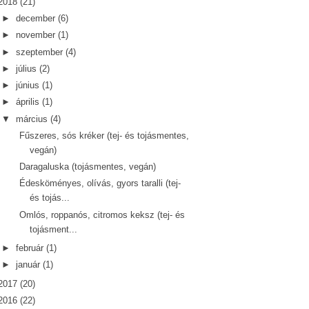
2018
(21)
►
december
(6)
►
november
(1)
►
szeptember
(4)
►
július
(2)
►
június
(1)
►
április
(1)
▼
március
(4)
Fűszeres, sós kréker (tej- és tojásmentes,
vegán)
Daragaluska (tojásmentes, vegán)
Édesköményes, olívás, gyors taralli (tej-
és tojás...
Omlós, roppanós, citromos keksz (tej- és
tojásment...
►
február
(1)
►
január
(1)
2017
(20)
2016
(22)