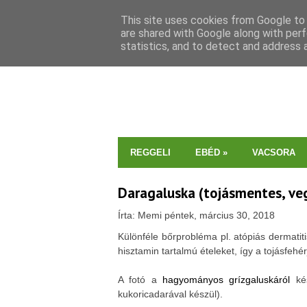
This site uses cookies from Google to d
are shared with Google along with perf
statistics, and to detect and address 
REGGELI
EBÉD
»
VACSORA
Daragaluska (tojásmentes, ve
Írta: Memi péntek, március 30, 2018
Különféle bőrprobléma pl. atópiás dermati
hisztamin tartalmú ételeket, így a tojásfehérj
A fotó a
hagyományos grízgaluskáról
kés
kukoricadarával készül).