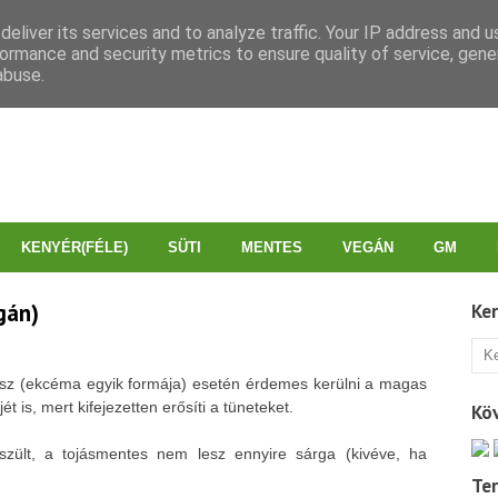
eliver its services and to analyze traffic. Your IP address and 
ormance and security metrics to ensure quality of service, gen
abuse.
KENYÉR(FÉLE)
SÜTI
MENTES
VEGÁN
GM
gán)
Ke
tisz (ekcéma egyik formája) esetén érdemes kerülni a magas
ét is, mert kifejezetten erősíti a tüneteket.
Kö
zült, a tojásmentes nem lesz ennyire sárga (kivéve, ha
Te