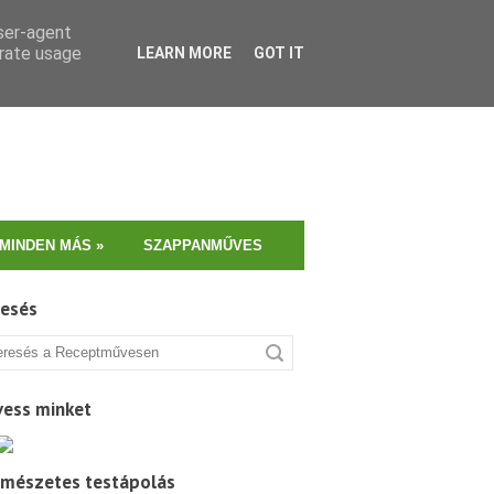
user-agent
erate usage
LEARN MORE
GOT IT
MINDEN MÁS
»
SZAPPANMŰVES
resés
vess minket
rmészetes testápolás