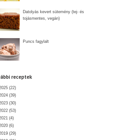
Datolyás kevert sütemény (tej- és
tojásmentes, vegán)
Puncs fagylalt
ábbi receptek
2025
(22)
2024
(39)
2023
(30)
2022
(53)
2021
(4)
2020
(6)
2019
(29)