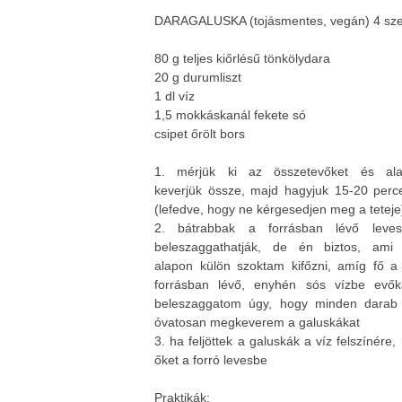
DARAGALUSKA (tojásmentes, vegán) 4 sz
80 g teljes kiőrlésű tönkölydara
20 g durumliszt
1 dl víz
1,5 mokkáskanál fekete só
csipet őrölt bors
1. mérjük ki az összetevőket és al
keverjük össze, majd hagyjuk 15-20 percet
(lefedve, hogy ne kérgesedjen meg a teteje
2. bátrabbak a forrásban lévő leve
beleszaggathatják, de én biztos, ami 
alapon külön szoktam kifőzni, amíg fő a 
forrásban lévő, enyhén sós vízbe evőka
beleszaggatom úgy, hogy minden darab
óvatosan megkeverem a galuskákat
3. ha feljöttek a galuskák a víz felszínér
őket a forró levesbe
Praktikák: