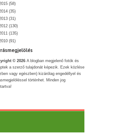
2015
(58)
2014
(35)
2013
(31)
2012
(130)
2011
(135)
2010
(91)
rrásmegjelölés
yright ©
2026
A blogban megjelenő fotók és
ptek a szerző tulajdonát képezik. Ezek közlése
szben vagy egészben) kizárólag engedéllyel és
ásmegjelöléssel történhet. Minden jog
tartva!