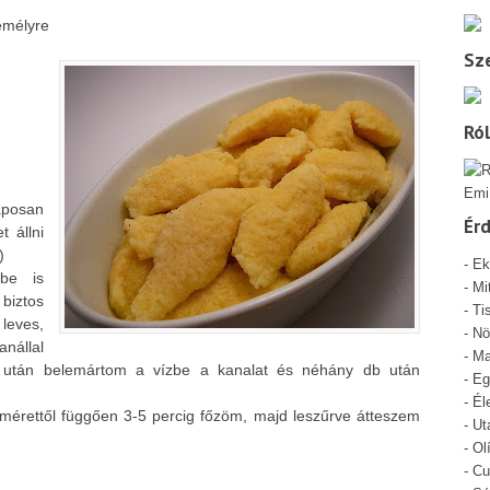
emélyre
Sze
Ró
Emi
aposan
Ér
 állni
)
-
Ek
sbe is
-
Mi
biztos
- Ti
leves,
-
Nö
nállal
-
Ma
 után belemártom a vízbe a kanalat és néhány db után
-
Eg
-
Él
e, mérettől függően 3-5 percig főzöm, majd leszűrve átteszem
-
Ut
-
Ol
-
Cu