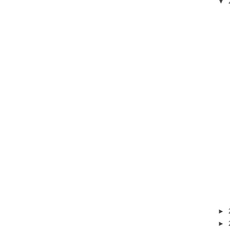
▼
►
►