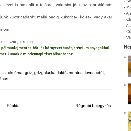
-
Só
s ízével is hasonlít a tojásra, valamint jót tesz a problémás
-
Mi
-
Aj
junk kukoricadarát, mellé pedig kukorica-, köles-, vagy akár
-
Ch
-
A 
finom.
-
Cit
-
Ví
t is mi szorgoskodunk:
Né
és pálmaolajmentes, bőr- és környezetbarát, prémium anyagokból
zmetikumok a mindennapi tisztálkodáshoz.
itis
,
ekcéma
,
gríz
,
grízgaluska
,
laktózmentes
,
levesbetét
,
iánus
Főoldal
Régebbi bejegyzés