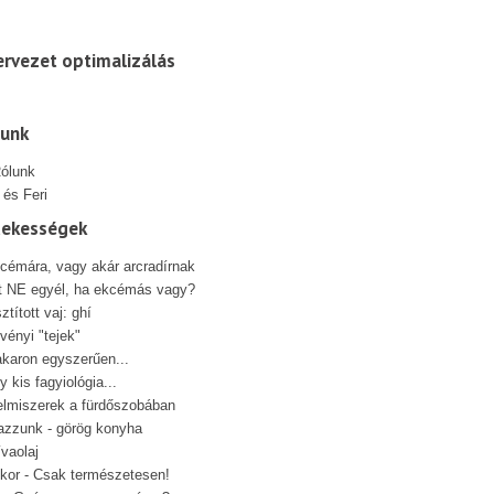
rvezet optimalizálás
lunk
 és Feri
dekességek
cémára, vagy akár arcradírnak
t NE egyél, ha ekcémás vagy?
sztított vaj: ghí
vényi "tejek"
karon egyszerűen...
y kis fagyiológia...
elmiszerek a fürdőszobában
azzunk - görög konyha
ívaolaj
kor - Csak természetesen!