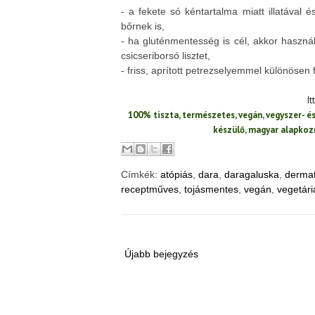
- a fekete só kéntartalma miatt illatával é
bőrnek is,
- ha gluténmentesség is cél, akkor használ
csicseriborsó lisztet,
- friss, aprított petrezselyemmel különösen 
It
100% tiszta, természetes, vegán, vegyszer- 
készülő, magyar alapko
Címkék:
atópiás
,
dara
,
daragaluska
,
dermat
receptműves
,
tojásmentes
,
vegán
,
vegetár
Újabb bejegyzés