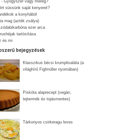
 - Gyógyszer vagy méreg?
ért süssünk saját kenyeret?
ándékok a konyhából
ia mag (azték zsálya)
szódabikarbóna ezer arca
rushéjak tartósítása
z és mi
pszerű bejegyzések
Klasszikus bécsi krumplisaláta (a
világhírű Figlmüller nyomában)
Piskóta alaprecept (vegán,
tejtermék és tojásmentes)
Tárkonyos csirkeragu leves