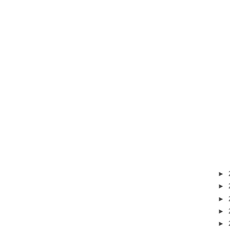
►
►
►
►
►