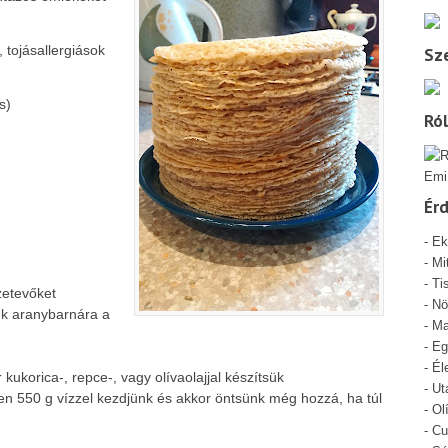
 tojásallergiások
Sze
s)
Ró
Emi
Ér
-
Ek
-
Mi
- Ti
zetevőket
-
Nö
sük aranybarnára a
-
Ma
-
Eg
-
Él
 kukorica-, repce-, vagy olívaolajjal készítsük
-
Ut
tben 550 g vízzel kezdjünk és akkor öntsünk még hozzá, ha túl
-
Ol
-
Cu