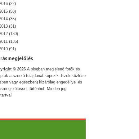
2016
(22)
2015
(58)
2014
(35)
2013
(31)
2012
(130)
2011
(135)
2010
(91)
rrásmegjelölés
yright ©
2026
A blogban megjelenő fotók és
ptek a szerző tulajdonát képezik. Ezek közlése
szben vagy egészben) kizárólag engedéllyel és
ásmegjelöléssel történhet. Minden jog
tartva!