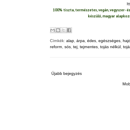
It
100% tiszta, természetes, vegán, vegyszer- 
készülő, magyar alapko
Címkék:
alap
,
árpa
,
édes
,
egészséges
,
haj
reform
,
sós
,
tej
,
tejmentes
,
tojás nélkül
,
toj
Újabb bejegyzés
Mob