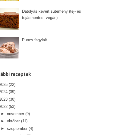
Datolyás kevert sütemény (tej- és
tojásmentes, vegán)
Puncs fagylalt
ábbi receptek
2025
(22)
2024
(39)
2023
(30)
2022
(53)
►
november
(9)
►
október
(11)
►
szeptember
(4)