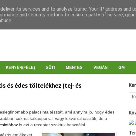
eliver its services and to analyze traffic. Your IP address and 
ormance and security metrics to ensure quality of service, gen
abuse.
KENYÉR(FÉLE)
SÜTI
MENTES
VEGÁN
GM
s és édes töltelékhez (tej- és
Ke
Kö
eslegfinomabb palacsinta tésztát, ami annyira jó, hogy édes
yakrabban cukros kakaóporral, vagy lekvárral esszük, de a
csintához
is ezt a receptet szoktuk használni.
Te
intázós emlékeket