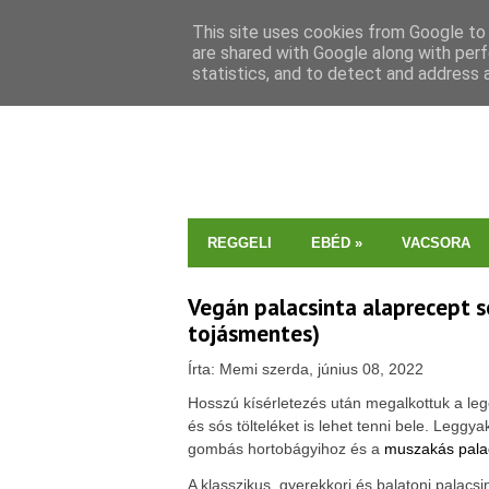
This site uses cookies from Google to d
are shared with Google along with perf
statistics, and to detect and address 
REGGELI
EBÉD
»
VACSORA
Vegán palacsinta alaprecept só
tojásmentes)
Írta: Memi szerda, június 08, 2022
Hosszú kísérletezés után megalkottuk a leg
és sós tölteléket is lehet tenni bele. Legg
gombás hortobágyihoz és a
muszakás pala
A klasszikus, gyerekkori és balatoni palacs