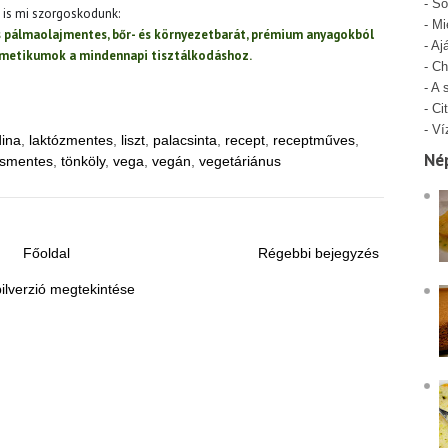
-
Só
t is mi szorgoskodunk:
-
Mi
és pálmaolajmentes, bőr- és környezetbarát, prémium anyagokból
-
Aj
zmetikumok a mindennapi tisztálkodáshoz.
-
Ch
-
A 
-
Cit
-
Ví
dina
,
laktózmentes
,
liszt
,
palacsinta
,
recept
,
receptműves
,
Né
ásmentes
,
tönköly
,
vega
,
vegán
,
vegetáriánus
Főoldal
Régebbi bejegyzés
ilverzió megtekintése