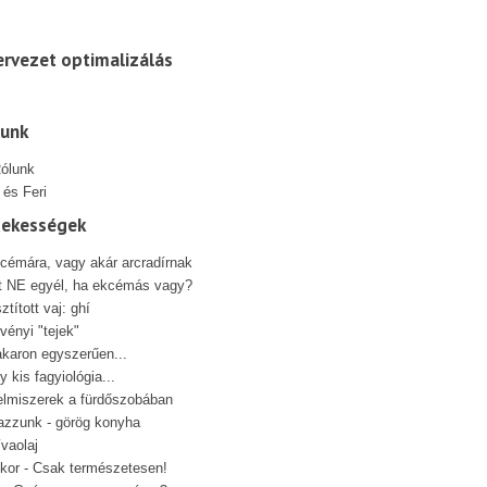
rvezet optimalizálás
lunk
 és Feri
dekességek
cémára, vagy akár arcradírnak
t NE egyél, ha ekcémás vagy?
sztított vaj: ghí
vényi "tejek"
karon egyszerűen...
y kis fagyiológia...
elmiszerek a fürdőszobában
azzunk - görög konyha
ívaolaj
kor - Csak természetesen!