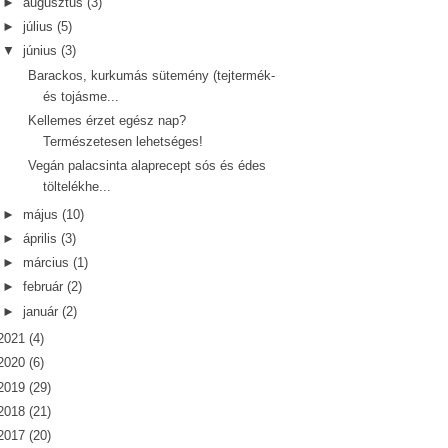
►
augusztus
(3)
►
július
(5)
▼
június
(3)
Barackos, kurkumás sütemény (tejtermék-
és tojásme...
Kellemes érzet egész nap?
Természetesen lehetséges!
Vegán palacsinta alaprecept sós és édes
töltelékhe...
►
május
(10)
►
április
(3)
►
március
(1)
►
február
(2)
►
január
(2)
2021
(4)
2020
(6)
2019
(29)
2018
(21)
2017
(20)