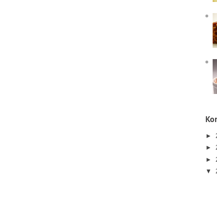
Kor
►
►
►
▼