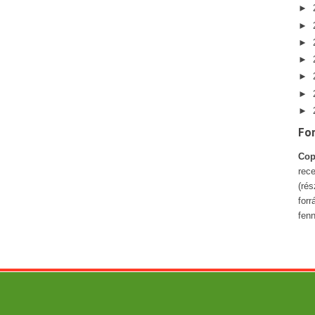
►
►
►
►
►
►
►
Fo
Cop
rece
(ré
forr
fenn