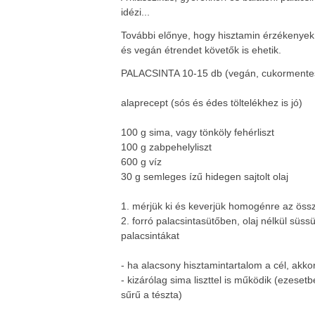
idézi...
További előnye, hogy hisztamin érzékenyek,
és vegán étrendet követők is ehetik.
PALACSINTA 10-15 db (vegán, cukormente
alaprecept (sós és édes töltelékhez is jó)
100 g sima, vagy tönköly fehérliszt
100 g zabpehelyliszt
600 g víz
30 g semleges ízű hidegen sajtolt olaj
1.
mérjük ki és keverjük homogénre az öss
2.
forró palacsintasütőben, olaj nélkül süs
palacsintákat
- ha alacsony hisztamintartalom a cél, akkor
- kizárólag sima liszttel is működik (ezese
sűrű a tészta)