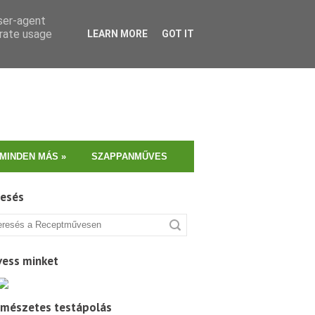
user-agent
erate usage
LEARN MORE
GOT IT
MINDEN MÁS
»
SZAPPANMŰVES
resés
vess minket
rmészetes testápolás