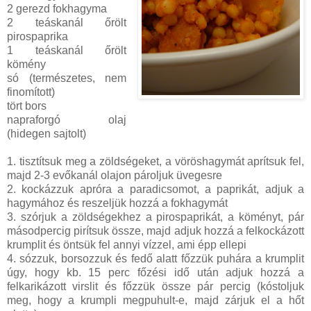
2 gerezd fokhagyma
2 teáskanál őrölt
pirospaprika
1 teáskanál őrölt
kömény
só (természetes, nem
finomított)
tört bors
napraforgó olaj
(hidegen sajtolt)
1. tisztítsuk meg a zöldségeket, a vöröshagymát aprítsuk fel,
majd 2-3 evőkanál olajon pároljuk üvegesre
2. kockázzuk apróra a paradicsomot, a paprikát, adjuk a
hagymához és reszeljük hozzá a fokhagymát
3. szórjuk a zöldségekhez a pirospaprikát, a köményt, pár
másodpercig pirítsuk össze, majd adjuk hozzá a felkockázott
krumplit és öntsük fel annyi vízzel, ami épp ellepi
4. sózzuk, borsozzuk és fedő alatt főzzük puhára a krumplit
úgy, hogy kb. 15 perc főzési idő után adjuk hozzá a
felkarikázott virslit és főzzük össze pár percig (kóstoljuk
meg, hogy a krumpli megpuhult-e, majd zárjuk el a hőt