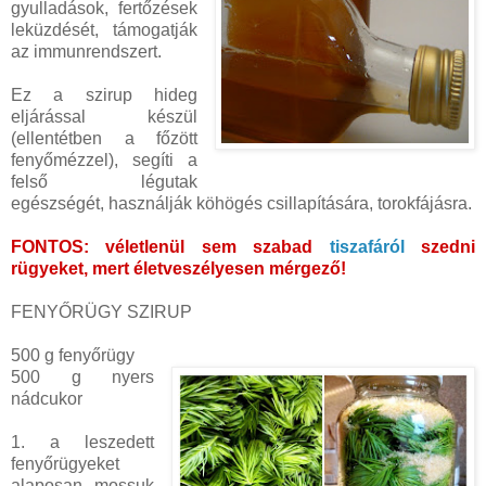
gyulladások, fertőzések
leküzdését, támogatják
az immunrendszert.
Ez a szirup hideg
eljárással készül
(ellentétben a főzött
fenyőmézzel), segíti a
felső légutak
egészségét, használják köhögés csillapítására, torokfájásra.
FONTOS: véletlenül sem szabad
tiszafáról
szedni
rügyeket, mert életveszélyesen mérgező!
FENYŐRÜGY SZIRUP
500 g fenyőrügy
500 g nyers
nádcukor
1. a leszedett
fenyőrügyeket
alaposan mossuk