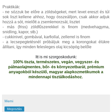
Praktikák:
- ne sózzuk be előre a zöldségeket, mert levet ereszt és túl
sok liszt kellene ahhoz, hogy összeálljon, csak akkor adjuk
hozzá a sót, mielőtt a zsemlemorzsát, lisztet
- más (friss) zöldfűszerekkel is finom (medvehagyma,
snidling, kapor, stb.)
- cukkinivel, gombával, karfiollal, zellerrel is finom
- a lecsepegtetésnél próbáljuk meg a korongokat élükre
állítani, így minden felesleges olaj kicsöpög belőle
Itt is mi szorgoskodunk:
100% tiszta, természetes, vegán, vegyszer- és
pálmaolajmentes, bőr- és környezetbarát, prémium
anyagokból készülő, magyar alapkozmetikumok a
mindennapi tisztálkodáshoz.
Memi
Megosztás