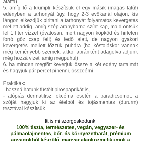
alatta)
5. amíg fő a krumpli készítsük el egy másik (magas falú!)
edényben a tarhonyát úgy, hogy 2-3 evőkanál olajon, kis
lángon elkezdjük pirítani a tarhonyát folyamatos kevergetés
mellett addig, amíg szép aranybarna színt kap, majd öntsük
fel 1 liter vízzel (óvatosan, mert nagyon köpköd és hirtelen
forró gőz csap fel!) és fedő alatt, de nagyon gyakori
kevergetés mellett főzzük puhára (ha kóstoláskor vannak
még keményebb szemek, akkor apránként adagolva adjunk
még hozzá vizet, amíg megpuhul)
6. ha minden megfőtt keverjük össze a két edény tartalmát
és hagyjuk pár percet pihenni, összeérni
Praktikák:
- használhatunk füstölt pirospaprikát is,
- atópiás dermatitisz, ekcéma esetén a paradicsomot, a
szóját hagyjuk ki az ételből és tojásmentes (dururm)
tésztával készítsük
Itt is mi szorgoskodunk:
100% tiszta, természetes, vegán, vegyszer- és
pálmaolajmentes, bőr- és környezetbarát, prémium
anyagokból készülő, magyar alapkozmetikumok a