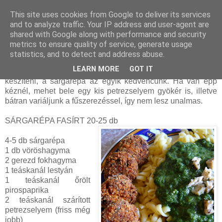
This site uses cookies from Google to deliver its services
and to analyze traffic. Your IP address and user-agent are
shared with Google along with performance and security
szombat, május 13, 2017
metrics to ensure quality of service, generate usage
Sárgarépa fasírt (tojásmentes, vegán)
statistics, and to detect and address abuse.
LEARN MORE
GOT IT
Számtalan zöldségből lehet hasonló recepttel fasírtot
készíteni, a sárgarépa az egyik kedvencünk. Ha van épp
kéznél, mehet bele egy kis petrezselyem gyökér is, illetve
bátran variáljunk a fűszerezéssel, így nem lesz unalmas.
SÁRGARÉPA FASÍRT 20-25 db
4-5 db sárgarépa
1 db vöröshagyma
2 gerezd fokhagyma
1 teáskanál lestyán
1 teáskanál őrölt
pirospaprika
2 teáskanál szárított
petrezselyem (friss még
jobb)