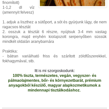
finomított)
1-1,2 dl víz
(amennyit felvesz)
1. adjuk a liszthez a sütőport, a sót és gyúrjunk lágy, de nem
ragacsos tésztát
2. osszuk a tésztát 6 részre, nyújtsuk 3-4 mm vastag
korongra, majd enyhén kiolajozott serpenyőben süssük
mindkét oldalán aranybarnára
Praktika:
- bátran variálható friss és szárított zöldfűszerekkel,
fokhagymával, stb.
Itt is mi szorgoskodunk:
100% tiszta, természetes, vegán, vegyszer- és
pálmaolajmentes, bőr- és környezetbarát, prémium
anyagokból készülő, magyar alapkozmetikumok a
mindennapi tisztálkodáshoz.