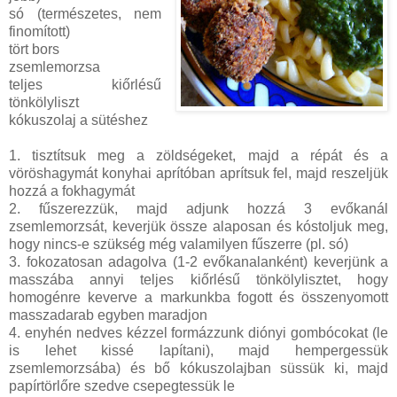
só (természetes, nem
finomított)
tört bors
zsemlemorzsa
teljes kiőrlésű
tönkölyliszt
kókuszolaj a sütéshez
1. tisztítsuk meg a zöldségeket, majd a répát és a
vöröshagymát konyhai aprítóban aprítsuk fel, majd reszeljük
hozzá a fokhagymát
2. fűszerezzük, majd adjunk hozzá 3 evőkanál
zsemlemorzsát, keverjük össze alaposan és kóstoljuk meg,
hogy nincs-e szükség még valamilyen fűszerre (pl. só)
3. fokozatosan adagolva (1-2 evőkanalanként) keverjünk a
masszába annyi teljes kiőrlésű tönkölylisztet, hogy
homogénre keverve a markunkba fogott és összenyomott
masszadarab egyben maradjon
4. enyhén nedves kézzel formázzunk diónyi gombócokat (le
is lehet kissé lapítani), majd hempergessük
zsemlemorzsába) és bő kókuszolajban süssük ki, majd
papírtörlőre szedve csepegtessük le