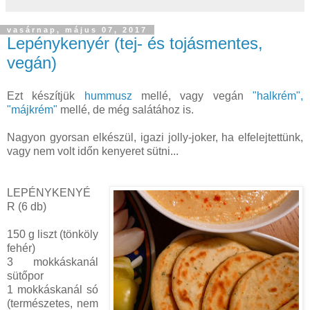
vasárnap, május 07, 2017
Lepénykenyér (tej- és tojásmentes,
vegán)
Ezt készítjük
hummusz
mellé, vagy vegán
"halkrém",
"májkrém"
mellé, de még salátához is.
Nagyon gyorsan elkészül, igazi jolly-joker, ha elfelejtettünk,
vagy nem volt időn kenyeret sütni...
LEPÉNYKENYÉ
R (6 db)
150 g liszt (tönköly
fehér)
3 mokkáskanál
sütőpor
1 mokkáskanál só
(természetes, nem