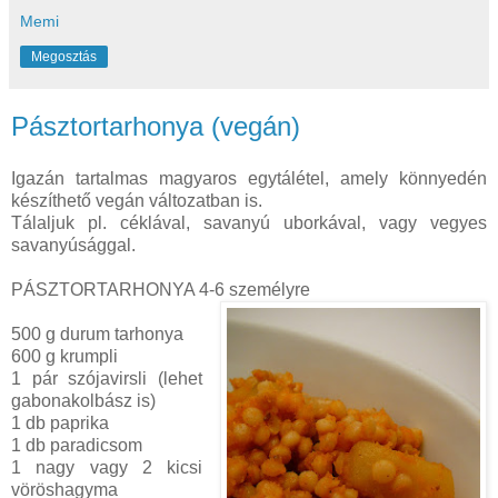
Memi
Megosztás
Pásztortarhonya (vegán)
Igazán tartalmas magyaros egytálétel, amely könnyedén
készíthető vegán változatban is.
Tálaljuk pl. céklával, savanyú uborkával, vagy vegyes
savanyúsággal.
PÁSZTORTARHONYA 4-6 személyre
500 g durum tarhonya
600 g krumpli
1 pár szójavirsli (lehet
gabonakolbász is)
1 db paprika
1 db paradicsom
1 nagy vagy 2 kicsi
vöröshagyma