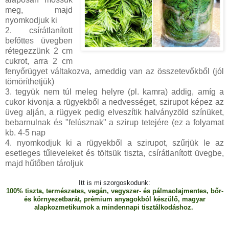
meg, majd
nyomkodjuk ki
2. csírátlanított
befőttes üvegben
rétegezzünk 2 cm
cukrot, arra 2 cm
fenyőrügyet váltakozva, ameddig van az összetevőkből (jól
tömöríthetjük)
3. tegyük nem túl meleg helyre (pl. kamra) addig, amíg a
cukor kivonja a rügyekből a nedvességet, szirupot képez az
üveg alján, a rügyek pedig elveszítik halványzöld színüket,
bebarnulnak és "felúsznak" a szirup tetejére (ez a folyamat
kb. 4-5 nap
4. nyomkodjuk ki a rügyekből a szirupot, szűrjük le az
esetleges tűleveleket és töltsük tiszta, csírátlanított üvegbe,
majd hűtőben tároljuk
Itt is mi szorgoskodunk:
100% tiszta, természetes, vegán, vegyszer- és pálmaolajmentes, bőr-
és környezetbarát, prémium anyagokból készülő, magyar
alapkozmetikumok a mindennapi tisztálkodáshoz.