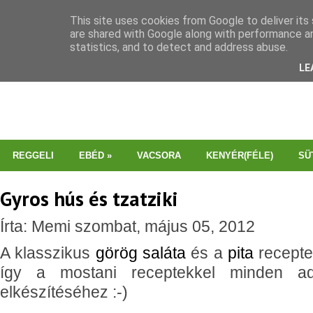
This site uses cookies from Google to deliver its 
are shared with Google along with performance an
statistics, and to detect and address abuse.
LE
REGGELI
EBÉD
»
VACSORA
KENYÉR(FÉLE)
SÜ
Gyros hús és tzatziki
Írta: Memi szombat, május 05, 2012
A klasszikus
görög saláta
és a
pita
recepte
így a mostani receptekkel minden ad
elkészítéséhez :-)