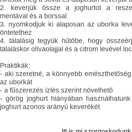
2. keverjük össze a joghurtot a resze
mentával és a borssal
3. nyomkodjuk ki alaposan az uborka levé
öntetethez
4. tálalásig tegyük hűtőbe, hogy összeér
tálaláskor olívaolajjal és a citrom levével l
Praktikák:
- aki szeretné, a könnyebb emészthetőség
az uborkát
- a fűszerezés ízlés szerint növelhető
- görög joghurt hiányában használhatunk te
joghurt azonos arányú keverékét
Itt is mi szorgoskodunk