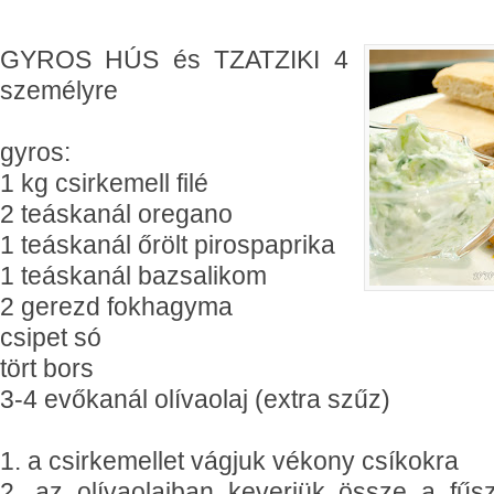
GYROS HÚS és TZATZIKI
4
személyre
gyros:
1 kg csirkemell filé
2 teáskanál oregano
1 teáskanál őrölt pirospaprika
1 teáskanál bazsalikom
2 gerezd fokhagyma
csipet só
tört bors
3-4 evőkanál olívaolaj (extra szűz)
1. a csirkemellet vágjuk vékony csíkokra
2. az olívaolajban keverjük össze a fűsz