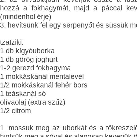
hozzá a fokhagymát, majd a páccal kev
(mindenhol érje)
3. hevítsünk fel egy serpenyőt és süssük m
tzatziki:
1 db kígyóuborka
1 db görög joghurt
1-2 gerezd fokhagyma
1 mokkáskanál mentalevél
1/2 mokkáskanál fehér bors
1 teáskanál só
olívaolaj (extra szűz)
1/2 citrom
1. mossuk meg az uborkát és a tökreszelő
hintsük meg a sóval és alaposan keverjük 