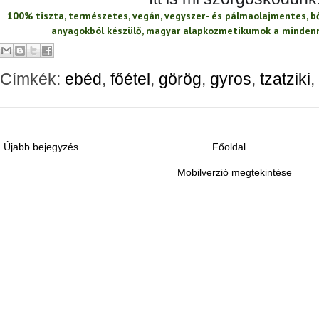
100% tiszta, természetes, vegán, vegyszer- és pálmaolajmentes, b
anyagokból készülő, magyar alapkozmetikumok a mindenn
Címkék:
ebéd
,
főétel
,
görög
,
gyros
,
tzatziki
,
Újabb bejegyzés
Főoldal
Mobilverzió megtekintése