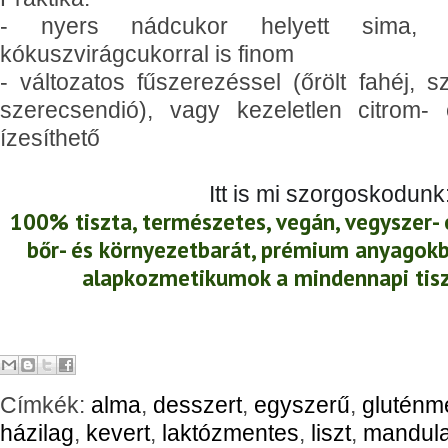
- nyers nádcukor helyett sima
kókuszvirágcukorral is finom
- változatos fűszerezéssel (őrölt fahéj, 
szerecsendió), vagy kezeletlen citrom- 
ízesíthető
Itt is mi szorgoskodunk
100% tiszta, természetes, vegán, vegyszer-
bőr- és környezetbarát, prémium anyagokb
alapkozmetikumok a mindennapi tis
Címkék:
alma
,
desszert
,
egyszerű
,
gluténm
házilag
,
kevert
,
laktózmentes
,
liszt
,
mandul