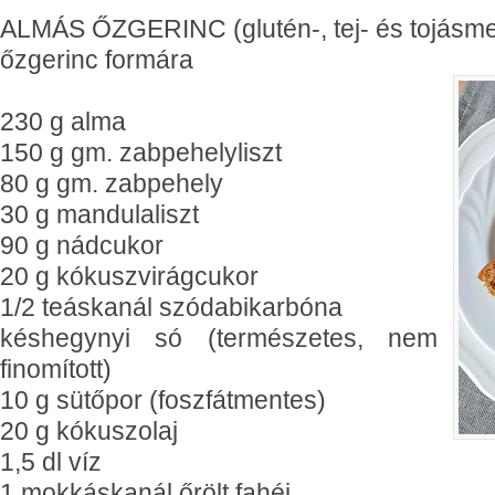
ALMÁS ŐZGERINC (glutén-, tej- és tojásme
őzgerinc formára
230 g alma
150 g gm. zabpehelyliszt
80 g gm. zabpehely
30 g mandulaliszt
90 g nádcukor
20 g kókuszvirágcukor
1/2 teáskanál szódabikarbóna
késhegynyi só (természetes, nem
finomított)
10 g sütőpor (foszfátmentes)
20 g kókuszolaj
1,5 dl víz
1 mokkáskanál őrölt fahéj