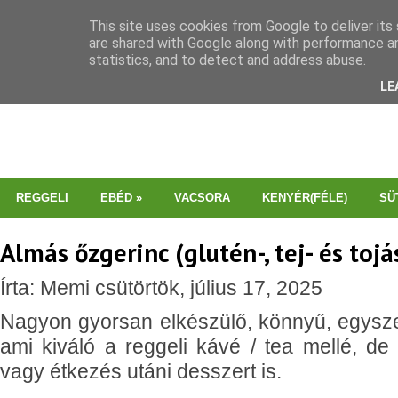
This site uses cookies from Google to deliver its 
are shared with Google along with performance an
statistics, and to detect and address abuse.
LE
REGGELI
EBÉD
»
VACSORA
KENYÉR(FÉLE)
SÜ
Almás őzgerinc (glutén-, tej- és toj
Írta: Memi csütörtök, július 17, 2025
Nagyon gyorsan elkészülő, könnyű, egysze
ami kiváló a reggeli kávé / tea mellé, de
vagy étkezés utáni desszert is.