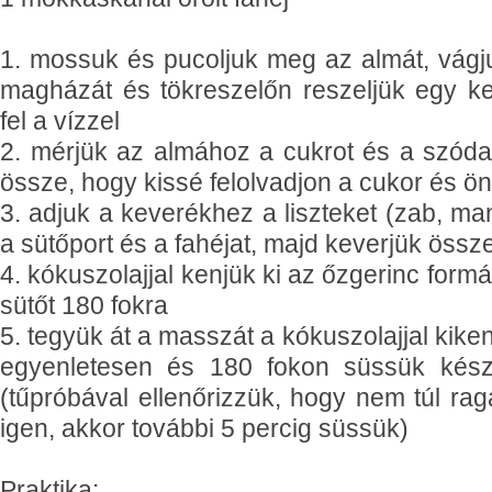
1. mossuk és pucoljuk meg az almát, vágju
magházát és tökreszelőn reszeljük egy ke
fel a vízzel
2. mérjük az almához a cukrot és a szóda
össze, hogy kissé felolvadjon a cukor és ön
3. adjuk a keverékhez a liszteket (zab, ma
a sütőport és a fahéjat, majd keverjük öss
4. kókuszolajjal kenjük ki az őzgerinc formá
sütőt 180 fokra
5. tegyük át a masszát a kókuszolajjal kiken
egyenletesen és 180 fokon süssük készr
(tűpróbával ellenőrizzük, hogy nem túl rag
igen, akkor további 5 percig süssük)
Praktika: