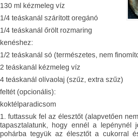
130 ml kézmeleg víz
1/4 teáskanál szárított oregánó
1/4 teáskanál őrölt rozmaring
kenéshez:
1/2 teáskanál só (természetes, nem finomíto
2 teáskanál kézmeleg víz
4 teáskanál olívaolaj (szűz, extra szűz)
feltét (opcionális):
koktélparadicsom
1. futtassuk fel az élesztőt (alapvetően n
tapasztalatunk, hogy ennél a lepénynél j
pohárba tegyük az élesztőt a cukorral és 