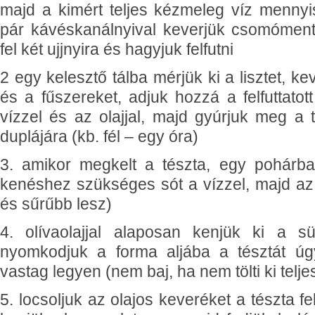
majd a kimért teljes kézmeleg víz mennyi
pár kávéskanálnyival keverjük csomóment
fel két ujjnyira és hagyjuk felfutni
2 egy kelesztő tálba mérjük ki a lisztet, ke
és a fűszereket, adjuk hozzá a felfuttatot
vízzel és az olajjal, majd gyúrjuk meg a 
duplájára (kb. fél – egy óra)
3. amikor megkelt a tészta, egy pohárb
kenéshez szükséges sót a vízzel, majd az o
és sűrűbb lesz)
4. olívaolajjal alaposan kenjük ki a s
nyomkodjuk a forma aljába a tésztát úg
vastag legyen (nem baj, ha nem tölti ki telje
5. locsoljuk az olajos keveréket a tészta fe