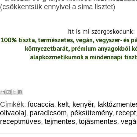
(csökkentsük ennyivel a sima lisztet)
Itt is mi szorgoskodunk:
100% tiszta, természetes, vegán, vegyszer- és p
környezetbarát, prémium anyagokból k
alapkozmetikumok a mindennapi tisz
Címkék:
focaccia
,
kelt
,
kenyér
,
laktózmente
olívaolaj
,
paradicsom
,
péksütemény
,
recept
receptműves
,
tejmentes
,
tojásmentes
,
vegá