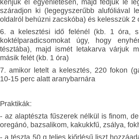
kenjük el egyenletesen, majd fedjük le l
száradjon ki (legegyszerűbb alufóliával l
oldalról behúzni zacskóba) és kelesszük 2 
6. a kelesztési idő felénél (kb. 1 óra, 
koktélparadicsomokat úgy, hogy enyh
tésztába), majd ismét letakarva várjuk m
másik felét (kb. 1 óra)
7. amikor letelt a kelesztés, 220 fokon (
10-15 perc alatt aranybarnára
Praktikák:
- az alaptészta fűszerek nélkül is finom, de
oregánó, bazsalikom, kakukkfű, zsálya, f
- a tészta 50 g teljes kiőrlésű liszt hozzáa