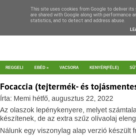
This site uses cookies from Google to deliver its 
are shared with Google along with performance an
statistics, and to detect and address abuse.
LE
REGGELI
EBÉD
»
VACSORA
KENYÉR(FÉLE)
SÜ
Focaccia (tejtermék- és tojásmente
Írta: Memi hétfő, augusztus 22, 2022
Az olaszok lepénykenyere, melyet számtalan 
készítenek, de az extra szűz olívaolaj eleng
Nálunk egy viszonylag alap verzió készült 