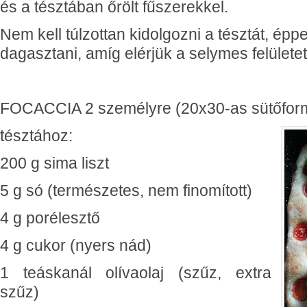
és a tésztában őrölt fűszerekkel.
Nem kell túlzottan kidolgozni a tésztát, épp
dagasztani, amíg elérjük a selymes felületet
FOCACCIA 2 személyre (20x30-as sütőfor
tésztához:
200 g sima liszt
5 g só (természetes, nem finomított)
4 g porélesztő
4 g cukor (nyers nád)
1 teáskanál olívaolaj (szűz, extra
szűz)