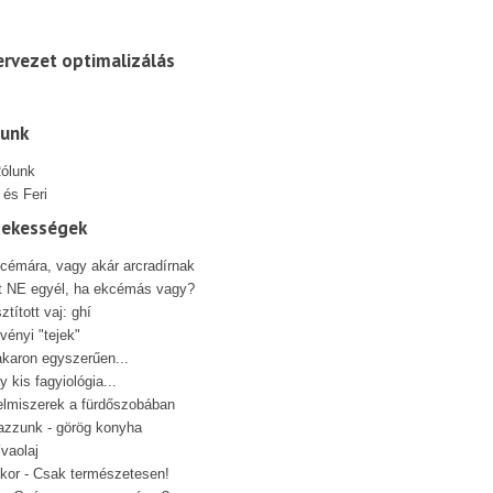
rvezet optimalizálás
lunk
 és Feri
dekességek
cémára, vagy akár arcradírnak
t NE egyél, ha ekcémás vagy?
sztított vaj: ghí
vényi "tejek"
karon egyszerűen...
y kis fagyiológia...
elmiszerek a fürdőszobában
azzunk - görög konyha
ívaolaj
kor - Csak természetesen!