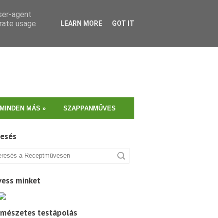
user-agent
erate usage
LEARN MORE
GOT IT
MINDEN MÁS
»
SZAPPANMŰVES
resés
vess minket
rmészetes testápolás