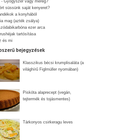
 - Gyógyszer vagy méreg?
ért süssünk saját kenyeret?
ándékok a konyhából
ia mag (azték zsálya)
szódabikarbóna ezer arca
rushéjak tartósítása
z és mi
pszerű bejegyzések
Klasszikus bécsi krumplisaláta (a
világhírű Figlmüller nyomában)
Piskóta alaprecept (vegán,
tejtermék és tojásmentes)
Tárkonyos csirkeragu leves