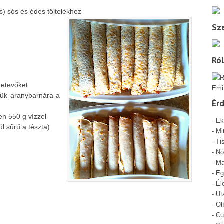
 sós és édes töltelékhez
Sze
Ró
zetevőket
Emi
ssük aranybarnára a
Ér
ben 550 g vízzel
-
Ek
l sűrű a tészta)
-
Mi
- Ti
-
Nö
-
Ma
-
Eg
-
Él
-
Ut
-
Ol
-
Cu