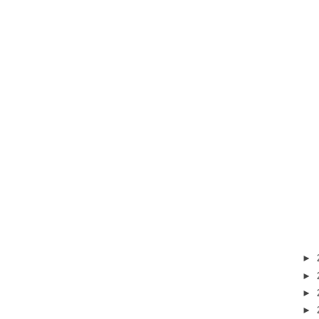
►
►
►
►