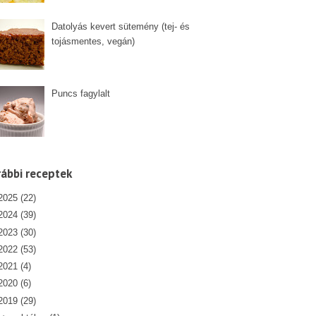
Datolyás kevert sütemény (tej- és
tojásmentes, vegán)
Puncs fagylalt
ábbi receptek
2025
(22)
2024
(39)
2023
(30)
2022
(53)
2021
(4)
2020
(6)
2019
(29)