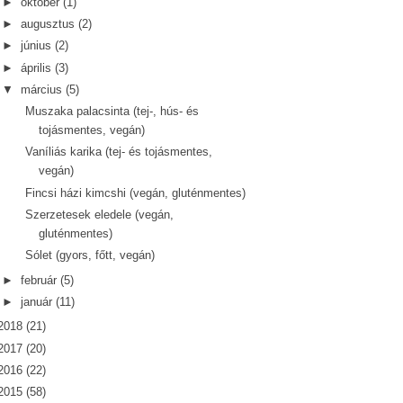
►
október
(1)
►
augusztus
(2)
►
június
(2)
►
április
(3)
▼
március
(5)
Muszaka palacsinta (tej-, hús- és
tojásmentes, vegán)
Vaníliás karika (tej- és tojásmentes,
vegán)
Fincsi házi kimcshi (vegán, gluténmentes)
Szerzetesek eledele (vegán,
gluténmentes)
Sólet (gyors, főtt, vegán)
►
február
(5)
►
január
(11)
2018
(21)
2017
(20)
2016
(22)
2015
(58)