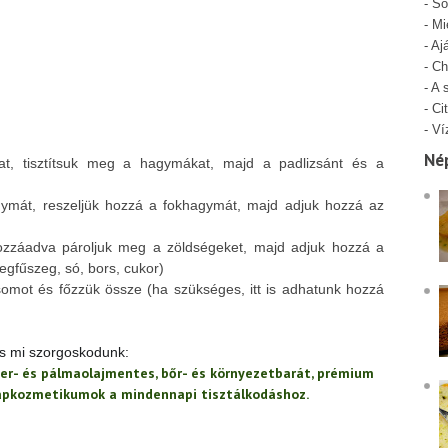
-
Só
-
Mi
-
Aj
-
Ch
-
A 
-
Cit
-
Ví
Né
t, tisztítsuk meg a hagymákat, majd a padlizsánt és a
gymát, reszeljük hozzá a fokhagymát, majd adjuk hozzá az
hozzáadva pároljuk meg a zöldségeket, majd adjuk hozzá a
zegfűszeg, só, bors, cukor)
somot és főzzük össze (ha szükséges, itt is adhatunk hozzá
 is mi szorgoskodunk:
er- és pálmaolajmentes, bőr- és környezetbarát, prémium
lapkozmetikumok a mindennapi tisztálkodáshoz.