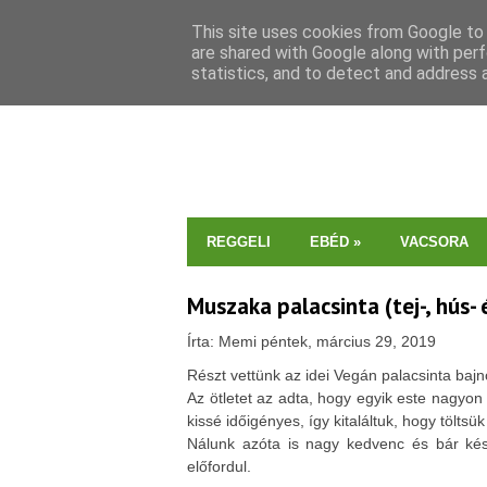
This site uses cookies from Google to d
are shared with Google along with perf
statistics, and to detect and address 
REGGELI
EBÉD
»
VACSORA
Muszaka palacsinta (tej-, hús-
Írta: Memi péntek, március 29, 2019
Részt vettünk az idei Vegán palacsinta baj
Az ötletet az adta, hogy egyik este nagy
kissé időigényes, így kitaláltuk, hogy tölts
Nálunk azóta is nagy kedvenc és bár készü
előfordul.