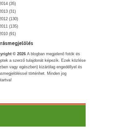
2014
(35)
2013
(31)
2012
(130)
2011
(135)
2010
(91)
rrásmegjelölés
yright ©
2026
A blogban megjelenő fotók és
ptek a szerző tulajdonát képezik. Ezek közlése
szben vagy egészben) kizárólag engedéllyel és
ásmegjelöléssel történhet. Minden jog
tartva!