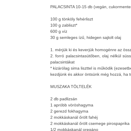
PALACSINTA 10-15 db (vegán, cukormentes)
100 g tönköly fehérliszt
100 g zabliszt*
600 g víz
30 g semleges ízű, hidegen sajtolt olaj
1. mérjük ki és keverjük homogénre az öss
2. forró palacsintasütőben, olaj nélkül sü
palacsintákat
* kizárólag sima liszttel is működik (ezeset
kezdjünk és akkor öntsünk még hozzá, ha tú
MUSZAKA TÖLTELÉK
2 db padlizsán
1 apróbb vöröshagyma
2 gerezd fokhagyma
2 mokkáskanál őrölt fahéj
2 mokkáskanál őrölt csemege pirospaprika
1/2 mokkáskanál oregáno