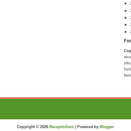
►
►
►
►
►
Fo
Cop
rece
(ré
forr
fenn
Copyright ©
2026
Receptműves
| Powered by
Blogger