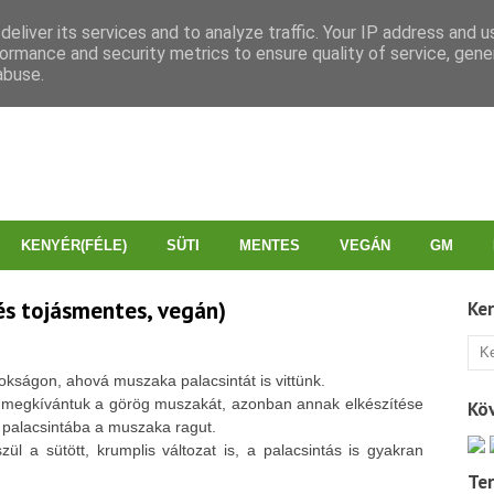
eliver its services and to analyze traffic. Your IP address and 
ormance and security metrics to ensure quality of service, gen
abuse.
KENYÉR(FÉLE)
SÜTI
MENTES
VEGÁN
GM
 és tojásmentes, vegán)
Ke
nokságon, ahová muszaka palacsintát is vittünk.
on megkívántuk a görög muszakát, azonban annak elkészítése
Kö
ük palacsintába a muszaka ragut.
l a sütött, krumplis változat is, a palacsintás is gyakran
Te