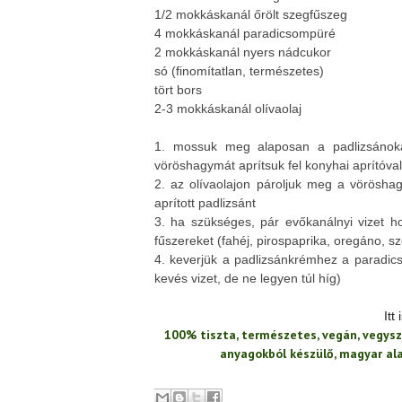
1/2 mokkáskanál őrölt szegfűszeg
4 mokkáskanál paradicsompüré
2 mokkáskanál nyers nádcukor
só (finomítatlan, természetes)
tört bors
2-3 mokkáskanál olívaolaj
1. mossuk meg alaposan a padlizsánoka
vöröshagymát aprítsuk fel konyhai aprítóval
2. az olívaolajon pároljuk meg a vörösha
aprított padlizsánt
3. ha szükséges, pár evőkanálnyi vizet 
fűszereket (fahéj, pirospaprika, oregáno, s
4. keverjük a padlizsánkrémhez a paradic
kevés vizet, de ne legyen túl híg)
Itt
100% tiszta, természetes, vegán, vegysz
anyagokból készülő, magyar a