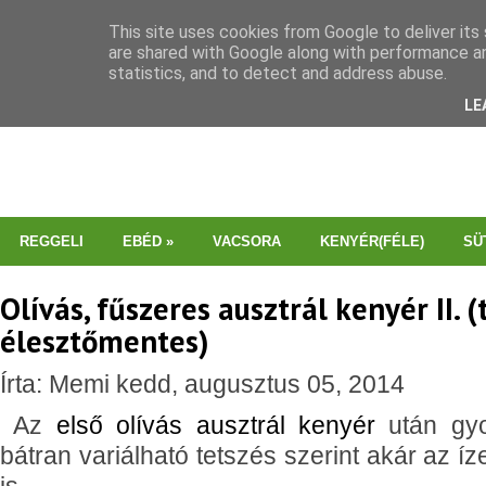
This site uses cookies from Google to deliver its 
are shared with Google along with performance an
statistics, and to detect and address abuse.
LE
REGGELI
EBÉD
»
VACSORA
KENYÉR(FÉLE)
SÜ
Olívás, fűszeres ausztrál kenyér II. (
élesztőmentes)
Írta: Memi kedd, augusztus 05, 2014
Az
első olívás ausztrál kenyér
után gyo
bátran variálható tetszés szerint akár az íz