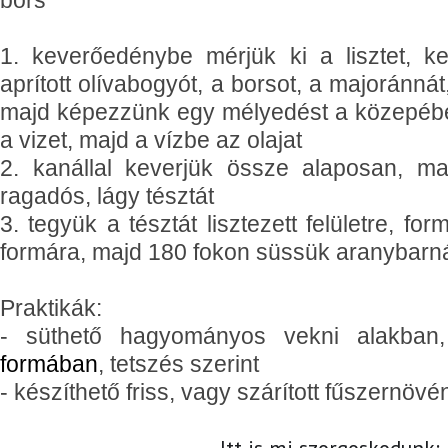
bors
1. keverőedénybe mérjük ki a lisztet, k
aprított olívabogyót, a borsot, a majoránnát
majd képezzünk egy mélyedést a közepébe
a vizet, majd a vízbe az olajat
2. kanállal keverjük össze alaposan, m
ragadós, lágy tésztát
3. tegyük a tésztát lisztezett felületre, f
formára, majd 180 fokon süssük aranybarná
Praktikák:
- süthető hagyományos vekni alakba
formában
, tetszés szerint
- készíthető friss, vagy szárított fűszernö