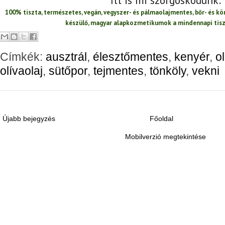
Itt is mi szorgoskodunk:
100% tiszta, természetes, vegán, vegyszer- és pálmaolajmentes, bőr- és 
készülő, magyar alapkozmetikumok a mindennapi tis
Címkék:
ausztrál
,
élesztőmentes
,
kenyér
,
o
olívaolaj
,
sütőpor
,
tejmentes
,
tönköly
,
vekni
Újabb bejegyzés
Főoldal
Mobilverzió megtekintése