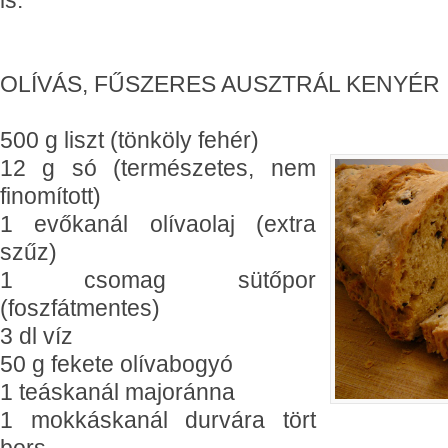
is.
OLÍVÁS, FŰSZERES AUSZTRÁL KENYÉR I
500 g liszt (tönköly fehér)
12 g só (természetes, nem
finomított)
1 evőkanál olívaolaj (extra
szűz)
1 csomag sütőpor
(foszfátmentes)
3 dl víz
50 g fekete olívabogyó
1 teáskanál majoránna
1 mokkáskanál durvára tört