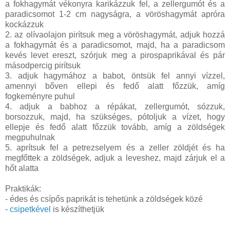
a fokhagymát vékonyra karikázzuk fel, a zellergumót és a
paradicsomot 1-2 cm nagyságra, a vöröshagymát apróra
kockázzuk
2. az olívaolajon pirítsuk meg a vöröshagymát, adjuk hozzá
a fokhagymát és a paradicsomot, majd, ha a paradicsom
kevés levet ereszt, szórjuk meg a pirospaprikával és pár
másodpercig pirítsuk
3. adjuk hagymához a babot, öntsük fel annyi vízzel,
amennyi bőven ellepi és fedő alatt főzzük, amíg
fogkeményre puhul
4. adjuk a babhoz a répákat, zellergumót, sózzuk,
borsozzuk, majd, ha szükséges, pótoljuk a vízet, hogy
ellepje és fedő alatt főzzük tovább, amíg a zöldségek
megpuhulnak
5. aprítsuk fel a petrezselyem és a zeller zöldjét és ha
megfőttek a zöldségek, adjuk a leveshez, majd zárjuk el a
hőt alatta
Praktikák:
- édes és csípős paprikát is tehetünk a zöldségek közé
-
csipetkével
is készíthetjük