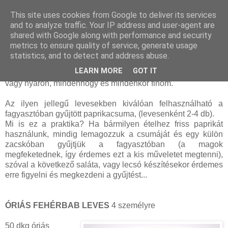
This site uses cookies from Google to deliver its services
and to analyze traffic. Your IP address and user-agent are
shared with Google along with performance and security
péntek, június 29, 2012
metrics to ensure quality of service, generate usage
Óriás fehérbab leves
statistics, and to detect and address abuse.
LEARN MORE
GOT IT
Ez a leves készíthető tűzhelyen, vagy bográcsban, télen,
vagy nyáron, mindenhogy és mindenkor finom.
Az ilyen jellegű levesekben kiválóan felhasználható a
fagyasztóban gyűjtött paprikacsuma, (levesenként 2-4 db).
Mi is ez a praktika? Ha bármilyen ételhez friss paprikát
használunk, mindig lemagozzuk a csumáját és egy külön
zacskóban gyűjtjük a fagyasztóban (a magok
megfeketednek, így érdemes ezt a kis műveletet megtenni),
szóval a következő saláta, vagy lecsó készítésekor érdemes
erre figyelni és megkezdeni a gyűjtést...
ÓRIÁS FEHÉRBAB LEVES
4 személyre
50 dkg óriás