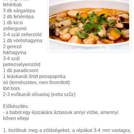
fehérbab
3 db sárgarépa
2 db fehérrépa
1 db kicsi
zellergumó
3-4 szál zellerzöld
1 db vöröshagyma
2 gerezd
fokhagyma
3-4 szál
petrezselyemzöld
1 db paradicsom
1 teáskanál őrölt pirospaprika
só (természetes, nem finomított)
tört bors
2-3 evőkanál olívaolaj (extra szűz)
Előkészítés:
- a babot egy éjszakára áztassuk annyi vízbe, amennyi
bőven ellepi
1. tisztítsuk meg a zöldségeket, a répákat 3-4 mm vastagra,