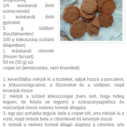
1/4 teáskanál őrölt
szerecsendió
1 teáskanál őrölt
gyömbér
5 g sütőpor
(foszfátmentes)
100 g kókuszolaj (szilárd
állapotban)
1 teáskanál citromlé
(frissen facsart)
50 ml (50 g) víz
csipet só (természetes, nem finomított)
1. keverőtálba mérjük ki a liszteket, adjuk hozzá a porcukrot,
a kókuszvirágcukrot, a fűszereket és a sütőport, majd
keverjük össze
2. mérjük a szilárd kókuszolajat (nem kell, hogy hideg
legyen, de folyós se legyen) a szárazanyagokhoz és
morzsoljuk össze nedves homok állagúra
3. egy pici pohárba tegyük bele a csipet sót, arra mérjük ki a
vizet, majd öntsük bele a citromlevet és keverjük össze
4. öntsük a nedves homok állagú alaphoz a citromos, sós