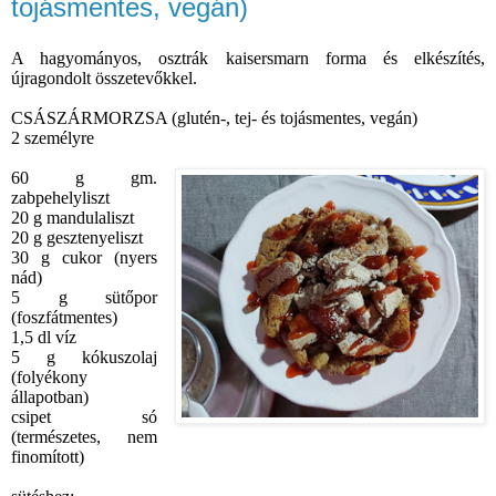
tojásmentes, vegán)
A hagyományos, osztrák kaisersmarn forma és elkészítés,
újragondolt összetevőkkel.
CSÁSZÁRMORZSA (glutén-, tej- és tojásmentes, vegán)
2 személyre
60 g gm.
zabpehelyliszt
20 g mandulaliszt
20 g gesztenyeliszt
30 g cukor (nyers
nád)
5 g sütőpor
(foszfátmentes)
1,5 dl víz
5 g kókuszolaj
(folyékony
állapotban)
csipet só
(természetes, nem
finomított)