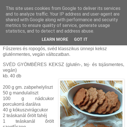
This site uses cookies from Google to deliver its services
and to analyze traffic. Your IP address and user-agent are
shared with Google along with performance and security
csütörtök, november 21, 2024
metrics to ensure quality of service, generate usage
Svéd gyömbéres keksz (glutén-, tej- és
statistics, and to detect and address abuse.
tojásmentes, vegán)
LEARN MORE
GOT IT
Fűszeres és ropogós, svéd klasszikus ünnepi keksz
gluténmentes, vegán változatban.
SVÉD GYÖMBÉRES KEKSZ (glutén-, tej- és tojásmentes,
vegán)
kb. 40 db
200 g gm. zabpehelyliszt
50 g mandulaliszt
100 g nádcukor
porcukorrá darálva
40 g kókuszvirágcukor
2 teáskanál őrölt fahéj
1 teáskanál őrölt
szegfűszeg