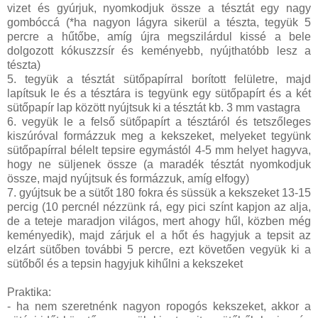
vizet és gyúrjuk, nyomkodjuk össze a tésztát egy nagy
gombóccá (*ha nagyon lágyra sikerül a tészta, tegyük 5
percre a hűtőbe, amíg újra megszilárdul kissé a bele
dolgozott kókuszzsír és keményebb, nyújthatóbb lesz a
tészta)
5. tegyük a tésztát sütőpapírral borított felületre, majd
lapítsuk le és a tésztára is tegyünk egy sütőpapírt és a két
sütőpapír lap között nyújtsuk ki a tésztát kb. 3 mm vastagra
6. vegyük le a felső sütőpapírt a tésztáról és tetszőleges
kiszúróval formázzuk meg a kekszeket, melyeket tegyünk
sütőpapírral bélelt tepsire egymástól 4-5 mm helyet hagyva,
hogy ne süljenek össze (a maradék tésztát nyomkodjuk
össze, majd nyújtsuk és formázzuk, amíg elfogy)
7. gyújtsuk be a sütőt 180 fokra és süssük a kekszeket 13-15
percig (10 percnél nézzünk rá, egy pici színt kapjon az alja,
de a teteje maradjon világos, mert ahogy hűl, közben még
keményedik), majd zárjuk el a hőt és hagyjuk a tepsit az
elzárt sütőben további 5 percre, ezt követően vegyük ki a
sütőből és a tepsin hagyjuk kihűlni a kekszeket
Praktika:
- ha nem szeretnénk nagyon ropogós kekszeket, akkor a