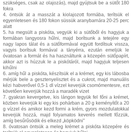
szükséges, csak az olajozás), majd gyújtsuk be a sütőt 180
fokra
4. öntsük át a masszát a kiolajozott formába, terítsük el
egyenletesen és 180 fokon süssük aranybarnára 20-25 perc
alatt
5. ha megsült a piskóta, vegyük ki a sütőből és hagyjuk a
formában langyosra hűlni, majd borítsunk a tetejére egy
nagy lapos tálat és a sütőformával együtt fordítsuk vissza,
vagyis borítsuk formával a tányérra, ezután emeljük le
óvatosan a formát és ha használtunk a közepén sütőpapírt,
akkor azt is húzzuk le a piskótáról, majd hagyjuk teljesen
kihűlni
6. amíg hűl a piskóta, készítsük el a krémet, egy kis lábosba
mérjük bele a gesztenyelisztet és a cukrot, majd manuális
kézi habverővel 0,5-1 dl vízzel keverjük csomómentesre, ezt
követően keverjük hozzá a maradék vizet
7. gyakran kevergetve, kis lángon tegyük fel főni a krémet,
közben keverjük ki egy kis pohárban a 20 g keményítőt a 20
g vízzel és amikor kezd forrni a krém, gyors mozdulatokkal
keverjük hozzá, majd folyamatos keverés mellett főzzük,
amíg besűrűsödik és elkezd „köpködni”
8. óvatosan öntsük a meleg krémet a piskóta közepére és