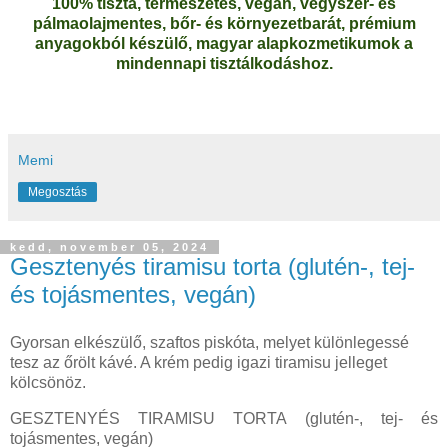
100% tiszta, természetes, vegán, vegyszer- és
pálmaolajmentes, bőr- és környezetbarát, prémium
anyagokból készülő, magyar alapkozmetikumok a
mindennapi tisztálkodáshoz.
Memi
Megosztás
kedd, november 05, 2024
Gesztenyés tiramisu torta (glutén-, tej-
és tojásmentes, vegán)
Gyorsan elkészülő, szaftos piskóta, melyet különlegessé
tesz az őrölt kávé. A krém pedig igazi tiramisu jelleget
kölcsönöz.
GESZTENYÉS TIRAMISU TORTA (glutén-, tej- és
tojásmentes, vegán)