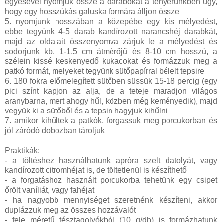
egyesével nyomjuk össze a darabokat a tenyerünkben úgy,
hogy egy hosszúkás galuska formára álljon össze
5. nyomjunk hosszában a közepébe egy kis mélyedést,
ebbe tegyünk 4-5 darab kandírozott narancshéj darabkát,
majd az oldalait összenyomva zárjuk le a mélyedést és
sodorjunk kb. 1-1,5 cm átmérőjű és 8-10 cm hosszú, a
szélein kissé keskenyedő kukacokat és formázzuk meg a
patkó formát, melyeket tegyünk sütőpapírral bélelt tepsire
6. 180 fokra előmelegített sütőben süssük 15-18 percig (egy
pici színt kapjon az alja, de a teteje maradjon világos
aranybarna, mert ahogy hűl, közben még keményedik), majd
vegyük ki a sütőből és a tepsin hagyjuk kihűlni
7. amikor kihűltek a patkók, forgassuk meg porcukorban és
jól záródó dobozban tároljuk
Praktikák:
- a töltéshez használhatunk apróra szelt datolyát, vagy
kandírozott citromhéjat is, de töltetlenül is készíthető
- a forgatáshoz használt porcukorba tehetünk egy csipet
őrölt vaníliát, vagy fahéjat
- ha nagyobb mennyiséget szeretnénk készíteni, akkor
duplázzuk meg az összes hozzávalót
- fele méretű tésztagolyókból (10 g/db) is formázhatunk