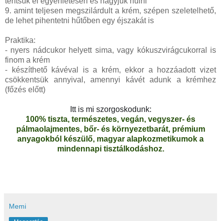
terítsük el egyenletesen és hagyjuk hűlni
9. amint teljesen megszilárdult a krém, szépen szeletelhető,
de lehet pihentetni hűtőben egy éjszakát is
Praktika:
- nyers nádcukor helyett sima, vagy kókuszvirágcukorral is
finom a krém
- készíthető kávéval is a krém, ekkor a hozzáadott vizet
csökkentsük annyival, amennyi kávét adunk a krémhez
(főzés előtt)
Itt is mi szorgoskodunk:
100% tiszta, természetes, vegán, vegyszer- és
pálmaolajmentes, bőr- és környezetbarát, prémium
anyagokból készülő, magyar alapkozmetikumok a
mindennapi tisztálkodáshoz.
Memi