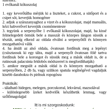
sütéshez:
1 evőkanál kókuszolaj
1. egy keverőtálba mérjük ki a liszteket, a cukrot, a sütőport és a
csipet sót, keverjük homogénre
2. adjuk a szárazanyaghoz a vizet és a kókuszolajat, majd manuális,
kézi habverővel keverjük csomómentesre
3. tegyünk a serpenyőbe 1 evőkanál kókuszolajat, majd, ha kissé
felmelegedett öntsük bele a masszát és közepes lángon süssük a
tésztát, amíg elkezd az oldala elválni a serpenyőtől és könnyen
mozgathatóvá válik
4. ha átsült az alsó oldala, óvatosan fordítsuk meg a lepényt
(csúsztassuk ki egy tálra, majd a serpenyőt óvatosan fölé tartva
fordítsuk bele a korongot és süssük meg a másik oldalt is, de a
rutinosak palacsinta feldobós módszerrel is megfordíthatják)
5. amikor megsült a másik oldal is és könnyen mozgatható a
serpenyőben, 2 db fa, vagy szilikon spatula segítségével vagdaljuk
kisebb darabokra és pirítsuk ropogósra
Praktikák:
- tálalható hidegen, melegen, porcukorral, lekvárral, mazsolával
- különlegesebb ízeket kedvelők készíthetik lenmag, vagy
szőlőmagolajjal
Itt is mi szorgoskodunk: