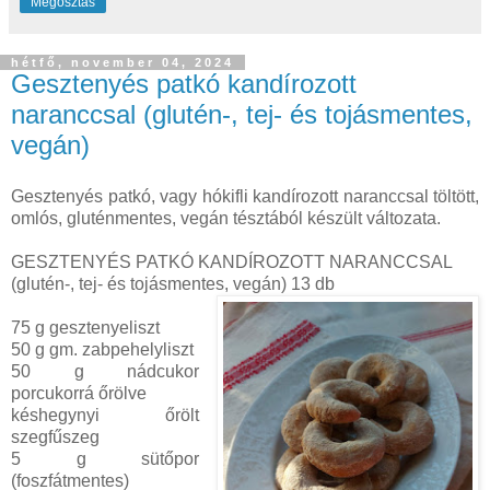
Megosztás
hétfő, november 04, 2024
Gesztenyés patkó kandírozott
naranccsal (glutén-, tej- és tojásmentes,
vegán)
Gesztenyés patkó, vagy hókifli kandírozott naranccsal töltött,
omlós, gluténmentes, vegán tésztából készült változata.
GESZTENYÉS PATKÓ KANDÍROZOTT NARANCCSAL
(glutén-, tej- és tojásmentes, vegán) 13 db
75 g gesztenyeliszt
50 g gm. zabpehelyliszt
50 g nádcukor
porcukorrá őrölve
késhegynyi őrölt
szegfűszeg
5 g sütőpor
(foszfátmentes)