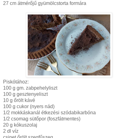
27 cm átmérőjű gyümölcstorta formára
Piskótához:
100 g gm. zabpehelyliszt
100 g gesztenyeliszt
10 g őrölt kávé
100 g cukor (nyers nád)
1/2 mokkáskanál étkezési szódabikarbóna
1/2 csomag sütőpor (foszfátmentes)
20 g kókuszolaj
2 dl víz
csipet őrölt szegfűszeg