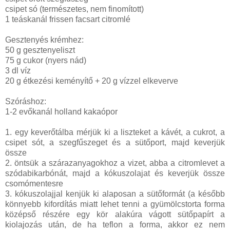
csipet só (természetes, nem finomított)
1 teáskanál frissen facsart citromlé
Gesztenyés krémhez:
50 g gesztenyeliszt
75 g cukor (nyers nád)
3 dl víz
20 g étkezési keményítő + 20 g vízzel elkeverve
Szóráshoz:
1-2 evőkanál holland kakaópor
1. egy keverőtálba mérjük ki a liszteket a kávét, a cukrot, a
csipet sót, a szegfűszeget és a sütőport, majd keverjük
össze
2. öntsük a szárazanyagokhoz a vizet, abba a citromlevet a
szódabikarbónát, majd a kókuszolajat és keverjük össze
csomómentesre
3. kókuszolajjal kenjük ki alaposan a sütőformát (a később
könnyebb kifordítás miatt lehet tenni a gyümölcstorta forma
középső részére egy kör alakúra vágott sütőpapírt a
kiolajozás után, de ha teflon a forma, akkor ez nem