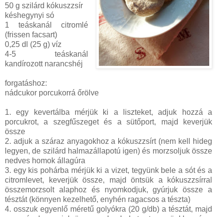
50 g szilárd kókuszzsír
késhegynyi só
1 teáskanál citromlé
(frissen facsart)
0,25 dl (25 g) víz
4-5 teáskanál
kandírozott narancshéj
forgatáshoz:
nádcukor porcukorrá őrölve
1. egy kevertálba mérjük ki a liszteket, adjuk hozzá a
porcukrot, a szegfűszeget és a sütőport, majd keverjük
össze
2. adjuk a száraz anyagokhoz a kókuszzsírt (nem kell hideg
legyen, de szilárd halmazállapotú igen) és morzsoljuk össze
nedves homok állagúra
3. egy kis pohárba mérjük ki a vizet, tegyünk bele a sót és a
citromlevet, keverjük össze, majd öntsük a kókuszzsírral
összemorzsolt alaphoz és nyomkodjuk, gyúrjuk össze a
tésztát (könnyen kezelhető, enyhén ragacsos a tészta)
4. osszuk egyenlő méretű golyókra (20 g/db) a tésztát, majd