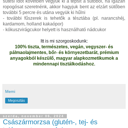
sütési időt követően vegyük ki a tepsit a sütőből, ha igazán
ropogósat szeretnénk, akkor hagyjuk bent az elzárt sütőben
további 5 percre és utána vegyük ki hűlni
- további fűszerek is tehetők a tésztába (pl. narancshéj,
kardamom, holland kakaópor)
- kókuszvirágcukor helyett is használható nádcukor
Itt is mi szorgoskodunk:
100% tiszta, természetes, vegán, vegyszer- és
pálmaolajmentes, bőr- és környezetbarát, prémium
anyagokból készülő, magyar alapkozmetikumok a
mindennapi tisztálkodáshoz.
Memi
Megosztás
szerda, november 06, 2024
Császármorzsa (glutén-, tej- és