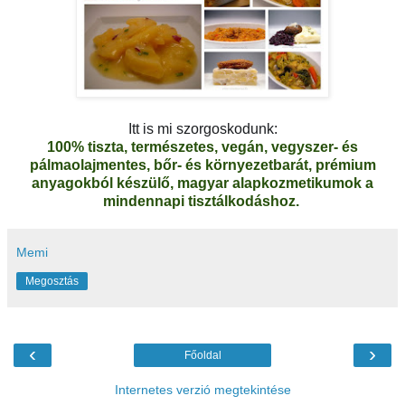
Itt is mi szorgoskodunk:
100% tiszta, természetes, vegán, vegyszer- és
pálmaolajmentes, bőr- és környezetbarát, prémium
anyagokból készülő, magyar alapkozmetikumok a
mindennapi tisztálkodáshoz.
Memi
Megosztás
‹
›
Főoldal
Internetes verzió megtekintése