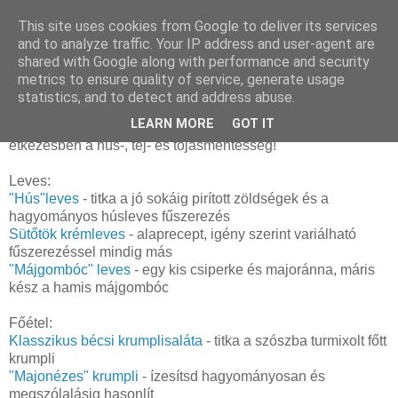
This site uses cookies from Google to deliver its services
and to analyze traffic. Your IP address and user-agent are
shared with Google along with performance and security
kedd, december 11, 2018
metrics to ensure quality of service, generate usage
Karácsonyi menü - vegán
statistics, and to detect and address abuse.
LEARN MORE
GOT IT
Akkor is érdemes kipróbálni néhány fogást, ha nem cél az
étkezésben a hús-, tej- és tojásmentesség!
Leves:
"Hús"leves
- titka a jó sokáig pirított zöldségek és a
hagyományos húsleves fűszerezés
Sütőtök krémleves
- alaprecept, igény szerint variálható
fűszerezéssel mindig más
"Májgombóc" leves
- egy kis csiperke és majoránna, máris
kész a hamis májgombóc
Főétel:
Klasszikus bécsi krumplisaláta
- titka a szószba turmixolt főtt
krumpli
"Majonézes" krumpli
- ízesítsd hagyományosan és
megszólalásig hasonlít