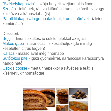
"Székelykáposzta"
- szója helyett szejtánnal is finom
Szejtán
- feltétnek, rántva kitűnő a krumplis körethez, vagy
kockázva a káposztába (is)
Párolt lilakáposzta gombafasírttal, krumplipürével
- ízletes
kombináció
Desszert:
Bejgli
- finom, szaftos, jó sok töltelékkel az igazi
Mákos guba
- naranccsal is készíthetjük (de mindig
kezeletlen citrus legyen)
Kalács
- mazsolával még finomabb
Sütőtökös pite
- igazi gyömbérrel, naranccsal karácsonyra
hangolható
Csokis cookie
- mert ünnepekkor a kávét és a teát is
kísérhetjük finomsággal