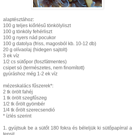
alaptésztához:
100 g teljes kiőrlésű tönkölyliszt
100 g tönköly fehérliszt
100 g nyers nád pocukor
100 g datolya (friss, magosból kb. 10-12 db)
20 g olívaolaj (hidegen sajtolt)
3 ek víz
1/2 cs sütőpor (foszfátmentes)
csipet só (természetes, nem finomított)
gyúráshoz még 1-2 ek víz
mézeskalács fűszerek*:
2 tk örölt fahéj
1 tk örölt szegfűszeg
1/2 tk őrölt gyömbér
1/4 tk őrölt szerecsendió
* ízlés szerint
1. gyújtsuk be a sütőt 180 fokra és béleljük ki sütőpapírral a
tepsit