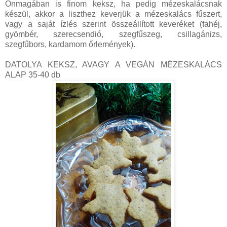
Önmagában is finom keksz, ha pedig mézeskalácsnak
készül, akkor a liszthez keverjük a mézeskalács fűszert,
vagy a saját ízlés szerint összeállított keveréket (fahéj,
gyömbér, szerecsendió, szegfűszeg, csillagánizs,
szegfűbors, kardamom őrlemények).
DATOLYA KEKSZ, AVAGY A VEGÁN MÉZESKALÁCS
ALAP 35-40 db