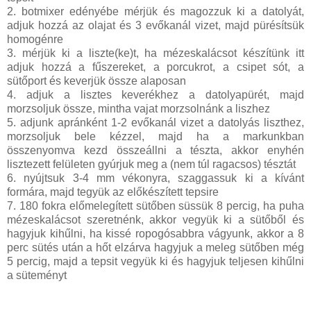
2. botmixer edényébe mérjük és magozzuk ki a datolyát,
adjuk hozzá az olajat és 3 evőkanál vizet, majd pürésítsük
homogénre
3. mérjük ki a liszte(ke)t, ha mézeskalácsot készítünk itt
adjuk hozzá a fűszereket, a porcukrot, a csipet sót, a
sütőport és keverjük össze alaposan
4. adjuk a lisztes keverékhez a datolyapürét, majd
morzsoljuk össze, mintha vajat morzsolnánk a liszhez
5. adjunk apránként 1-2 evőkanál vizet a datolyás liszthez,
morzsoljuk bele kézzel, majd ha a markunkban
összenyomva kezd összeállni a tészta, akkor enyhén
lisztezett felületen gyúrjuk meg a (nem túl ragacsos) tésztát
6. nyújtsuk 3-4 mm vékonyra, szaggassuk ki a kívánt
formára, majd tegyük az előkészített tepsire
7. 180 fokra előmelegített sütőben süssük 8 percig, ha puha
mézeskalácsot szeretnénk, akkor vegyük ki a sütőből és
hagyjuk kihűlni, ha kissé ropogósabbra vágyunk, akkor a 8
perc sütés után a hőt elzárva hagyjuk a meleg sütőben még
5 percig, majd a tepsit vegyük ki és hagyjuk teljesen kihűlni
a süteményt