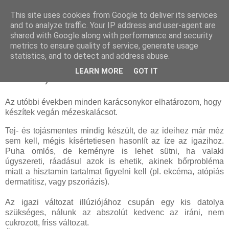
This site uses cookies from Google to deliver its services
and to analyze traffic. Your IP address and user-agent are
shared with Google along with performance and security
péntek, december 14, 2018
metrics to ensure quality of service, generate usage
Datolya keksz, avagy a vegán
statistics, and to detect and address abuse.
mézeskalács alap (tej-, tojás- és méz
LEARN MORE
GOT IT
mentes)
Az utóbbi években minden karácsonykor elhatározom, hogy
készítek vegán mézeskalácsot.
Tej- és tojásmentes mindig készült, de az ideihez már méz
sem kell, mégis kísértetiesen hasonlít az íze az igazihoz.
Puha omlós, de keményre is lehet sütni, ha valaki
úgyszereti, ráadásul azok is ehetik, akinek bőrprobléma
miatt a hisztamin tartalmat figyelni kell (pl. ekcéma, atópiás
dermatitisz, vagy pszoriázis).
Az igazi változat illúziójához csupán egy kis datolya
szükséges, nálunk az abszolút kedvenc az iráni, nem
cukrozott, friss változat.