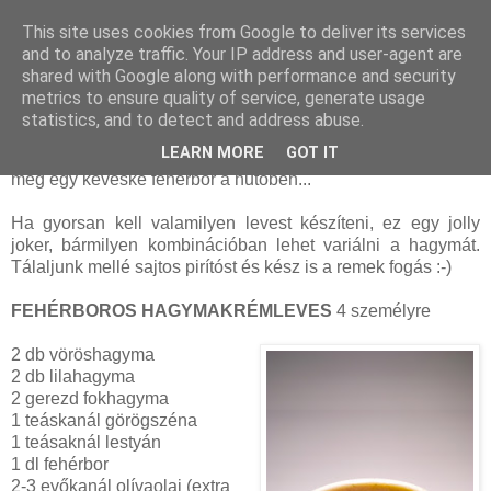
This site uses cookies from Google to deliver its services
and to analyze traffic. Your IP address and user-agent are
shared with Google along with performance and security
szerda, március 21, 2012
metrics to ensure quality of service, generate usage
Fehérboros hagymakrémleves
statistics, and to detect and address abuse.
LEARN MORE
GOT IT
A
sima hagymaleves
nagy kedvencünk, most azonban volt
még egy kevéske fehérbor a hűtőben...
Ha gyorsan kell valamilyen levest készíteni, ez egy jolly
joker, bármilyen kombinációban lehet variálni a hagymát.
Tálaljunk mellé sajtos pirítóst és kész is a remek fogás :-)
FEHÉRBOROS HAGYMAKRÉMLEVES
4 személyre
2 db vöröshagyma
2 db lilahagyma
2 gerezd fokhagyma
1 teáskanál görögszéna
1 teásaknál lestyán
1 dl fehérbor
2-3 evőkanál olívaolaj (extra