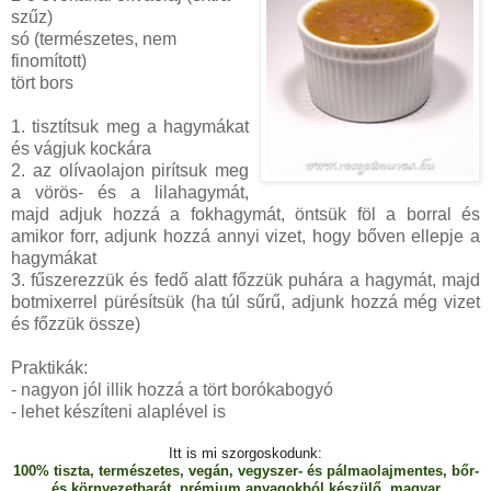
szűz)
só (természetes, nem
finomított)
tört bors
1. tisztítsuk meg a hagymákat
és vágjuk kockára
2. az olívaolajon pirítsuk meg
a vörös- és a lilahagymát,
majd adjuk hozzá a fokhagymát, öntsük föl a borral és
amikor forr, adjunk hozzá annyi vizet, hogy bőven ellepje a
hagymákat
3. fűszerezzük és fedő alatt főzzük puhára a hagymát, majd
botmixerrel pürésítsük (ha túl sűrű, adjunk hozzá még vizet
és főzzük össze)
Praktikák:
- nagyon jól illik hozzá a tört borókabogyó
- lehet készíteni alaplével is
Itt is mi szorgoskodunk:
100% tiszta, természetes, vegán, vegyszer- és pálmaolajmentes, bőr-
és környezetbarát, prémium anyagokból készülő, magyar