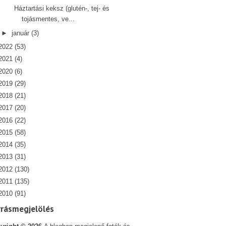
Háztartási keksz (glutén-, tej- és
tojásmentes, ve...
►
január
(3)
2022
(53)
2021
(4)
2020
(6)
2019
(29)
2018
(21)
2017
(20)
2016
(22)
2015
(58)
2014
(35)
2013
(31)
2012
(130)
2011
(135)
2010
(91)
rrásmegjelölés