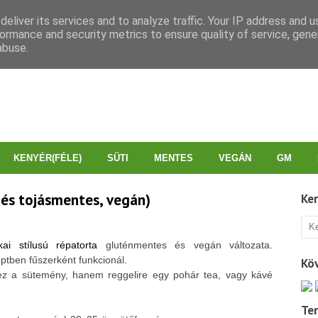
eliver its services and to analyze traffic. Your IP address and 
ormance and security metrics to ensure quality of service, gen
abuse.
KENYÉR(FÉLE)
SÜTI
MENTES
VEGÁN
GM
- és tojásmentes, vegán)
Ke
kai stílusú répatorta
gluténmentes és vegán változata.
ptben fűszerként funkcionál.
Kö
ez a sütemény, hanem reggelire egy pohár tea, vagy kávé
Te