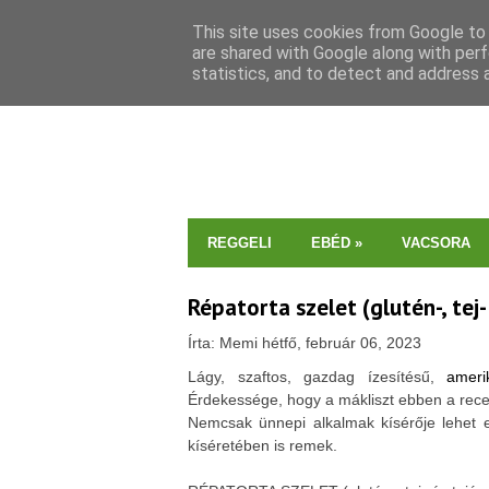
This site uses cookies from Google to d
are shared with Google along with perf
statistics, and to detect and address 
REGGELI
EBÉD
»
VACSORA
Répatorta szelet (glutén-, tej
Írta: Memi hétfő, február 06, 2023
Lágy, szaftos, gazdag ízesítésű,
ameri
Érdekessége, hogy a mákliszt ebben a rece
Nemcsak ünnepi alkalmak kísérője lehet 
kíséretében is remek.