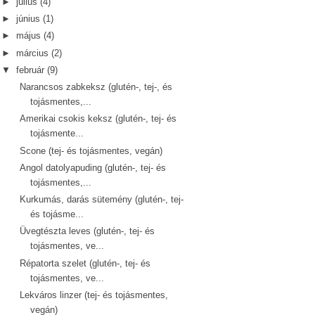
►
július
(4)
►
június
(1)
►
május
(4)
►
március
(2)
▼
február
(9)
Narancsos zabkeksz (glutén-, tej-, és
tojásmentes,...
Amerikai csokis keksz (glutén-, tej- és
tojásmente...
Scone (tej- és tojásmentes, vegán)
Angol datolyapuding (glutén-, tej- és
tojásmentes,...
Kurkumás, darás sütemény (glutén-, tej-
és tojásme...
Üvegtészta leves (glutén-, tej- és
tojásmentes, ve...
Répatorta szelet (glutén-, tej- és
tojásmentes, ve...
Lekváros linzer (tej- és tojásmentes,
vegán)