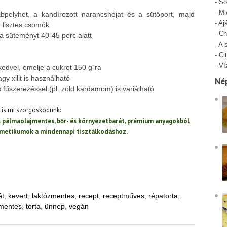
-
Só
-
Mi
bpelyhet, a kandírozott narancshéjat és a sütőport, majd
-
Aj
 lisztes csomók
-
Ch
a süteményt 40-45 perc alatt
-
A 
-
Cit
-
Ví
edvel, emelje a cukrot 150 g-ra
agy xilit is használható
Né
 fűszerezéssel (pl. zöld kardamom) is variálható
t is mi szorgoskodunk:
és pálmaolajmentes, bőr- és környezetbarát, prémium anyagokból
zmetikumok a mindennapi tisztálkodáshoz.
ét
,
kevert
,
laktózmentes
,
recept
,
receptműves
,
répatorta
,
smentes
,
torta
,
ünnep
,
vegán