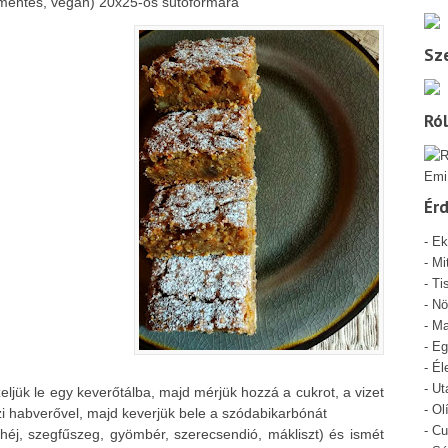
mentes, vegán) 20x25-ös sütőformára
Sze
Ró
Emi
Ér
-
Ek
-
Mi
- Ti
-
Nö
-
Ma
-
Eg
-
Él
-
Ut
eljük le egy keverőtálba, majd mérjük hozzá a cukrot, a vizet
-
Ol
zi habverővel, majd keverjük bele a szódabikarbónát
-
Cu
ahéj, szegfűszeg, gyömbér, szerecsendió, mákliszt) és ismét