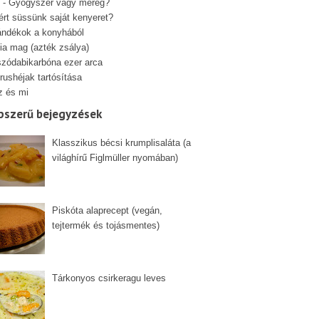
 - Gyógyszer vagy méreg?
ért süssünk saját kenyeret?
ándékok a konyhából
ia mag (azték zsálya)
szódabikarbóna ezer arca
rushéjak tartósítása
z és mi
pszerű bejegyzések
Klasszikus bécsi krumplisaláta (a
világhírű Figlmüller nyomában)
Piskóta alaprecept (vegán,
tejtermék és tojásmentes)
Tárkonyos csirkeragu leves