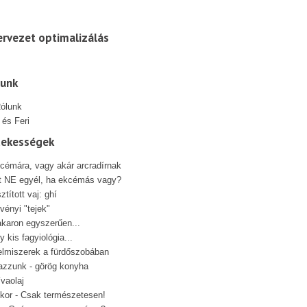
rvezet optimalizálás
lunk
 és Feri
dekességek
cémára, vagy akár arcradírnak
t NE egyél, ha ekcémás vagy?
sztított vaj: ghí
vényi "tejek"
karon egyszerűen...
y kis fagyiológia...
elmiszerek a fürdőszobában
azzunk - görög konyha
ívaolaj
kor - Csak természetesen!