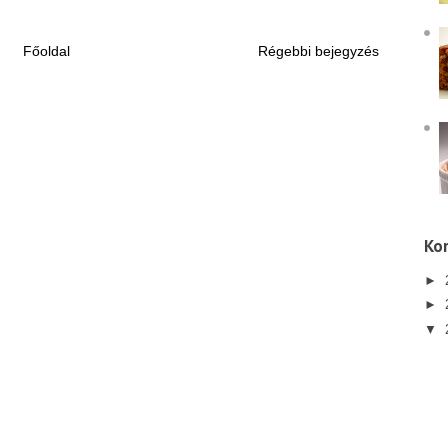
Főoldal
Régebbi bejegyzés
Kor
►
►
▼