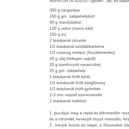
RÉPATORTA SZELET (glutén-, tej- és tojás
300 g sárgarépa
150 g gm. zabpehelyliszt
80 g mandulaliszt
120 g cukor (nyers nád)
250 g víz
2 teáskanál citromlé
1/2 teáskanál szódabikarbóna
1/2 csomag sütőpor (foszfátmentes)
20 g olaj (hidegen sajtolt)
25 g kandírozott narancshéj
25 g gm. zabpehely
1 teáskanál őrölt fahéj
1/2 teáskanál őrölt szegfűszeg
1/2 teáskanál őrölt gyömbér
2-3 mm reszelt szerecsendió
2 teáskanál mákliszt
1. pucoljuk meg a répát és tökreszelőn resz
és a citromlét, keverjük össze manuális, ké
2. mérjük hozzá az olajat, a fűszereket (f