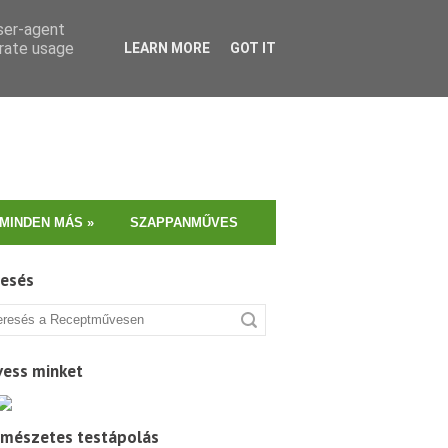
user-agent
erate usage
LEARN MORE
GOT IT
MINDEN MÁS
»
SZAPPANMŰVES
resés
vess minket
rmészetes testápolás