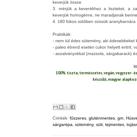
keverjük össze
3. mérjük a keverékhez a liszteket, a za
keverjük homogénre, ne maradjanak benne
4. 180 fokos sütőben süssük aranybarnára 
Praktikák:
- nem túl édes sütemény, aki édesebbeket k
- paleo étrend esetén cukor helyett eritrit, v
- aszalványokkal (mazsola, sárgabarack) és
It
100% tiszta, természetes, vegán, vegyszer- 
készülő, magyar alapko
Címkék:
fűszeres
,
gluténmentes
,
gm
,
Húsv
sárgarépa
,
sütemény
,
süti
,
tejmentes
,
tojá