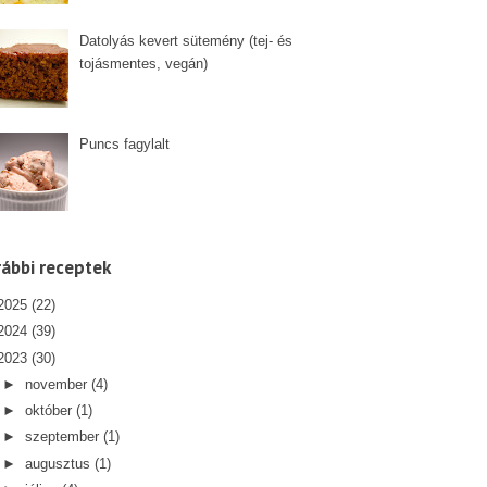
Datolyás kevert sütemény (tej- és
tojásmentes, vegán)
Puncs fagylalt
ábbi receptek
2025
(22)
2024
(39)
2023
(30)
►
november
(4)
►
október
(1)
►
szeptember
(1)
►
augusztus
(1)