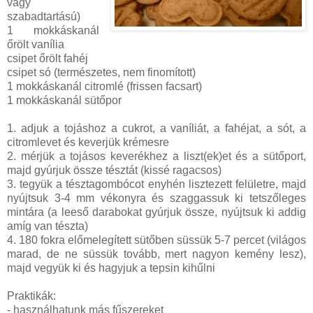
vagy
szabadtartású)
1 mokkáskanál
őrölt vanília
csipet őrölt fahéj
csipet só (természetes, nem finomított)
1 mokkáskanál citromlé (frissen facsart)
1 mokkáskanál sütőpor
1. adjuk a tojáshoz a cukrot, a vaníliát, a fahéjat, a sót, a
citromlevet és keverjük krémesre
2. mérjük a tojásos keverékhez a liszt(ek)et és a sütőport,
majd gyúrjuk össze tésztát (kissé ragacsos)
3. tegyük a tésztagombócot enyhén lisztezett felületre, majd
nyújtsuk 3-4 mm vékonyra és szaggassuk ki tetszőleges
mintára (a leeső darabokat gyúrjuk össze, nyújtsuk ki addig
amíg van tészta)
4. 180 fokra előmelegített sütőben süssük 5-7 percet (világos
marad, de ne süssük tovább, mert nagyon kemény lesz),
majd vegyük ki és hagyjuk a tepsin kihűlni
Praktikák:
- használhatunk más fűszereket