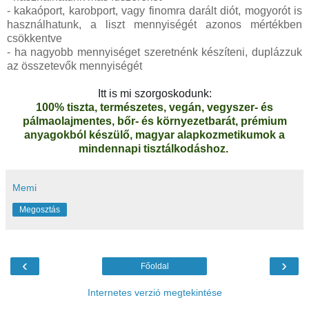
- kakaóport, karobport, vagy finomra darált diót, mogyorót is
használhatunk, a liszt mennyiségét azonos mértékben
csökkentve
- ha nagyobb mennyiséget szeretnénk készíteni, duplázzuk
az összetevők mennyiségét
Itt is mi szorgoskodunk:
100% tiszta, természetes, vegán, vegyszer- és
pálmaolajmentes, bőr- és környezetbarát, prémium
anyagokból készülő, magyar alapkozmetikumok a
mindennapi tisztálkodáshoz.
Memi
Megosztás
‹
›
Főoldal
Internetes verzió megtekintése