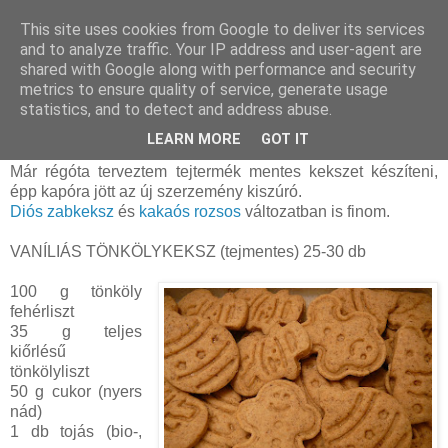
This site uses cookies from Google to deliver its services
and to analyze traffic. Your IP address and user-agent are
shared with Google along with performance and security
szombat, november 14, 2015
metrics to ensure quality of service, generate usage
Vaníliás tönkölykeksz (tejtermék és
statistics, and to detect and address abuse.
zsiradékmentes)
LEARN MORE
GOT IT
Már régóta terveztem tejtermék mentes kekszet készíteni,
épp kapóra jött az új szerzemény kiszúró.
Diós zabkeksz
és
kakaós rozsos
változatban is finom.
VANÍLIÁS TÖNKÖLYKEKSZ (tejmentes) 25-30 db
100 g tönköly
fehérliszt
35 g teljes
kiőrlésű
tönkölyliszt
50 g cukor (nyers
nád)
1 db tojás (bio-,