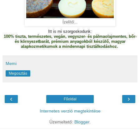
Ízelítő...
Itt is mi szorgoskodunk:
100% tiszta, természetes, vegán, vegyszer- és pálmaolajmentes, bőr-
és környezetbarát, prémium anyagokból készülő, magyar
alapkozmetikumok a mindennapi tisztálkodáshoz.
Memi
Megosztás
‹
›
Főoldal
Internetes verzió megtekintése
Üzemeltető:
Blogger
.