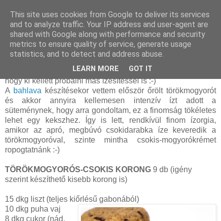
This site uses cookies from Google to deliver its services
and to analyze traffic. Your IP address and user-agent are
shared with Google along with performance and security
vasárnap, október 02, 2011
metrics to ensure quality of service, generate usage
Törökmogyorós-csokis korong
statistics, and to detect and address abuse.
LEARN MORE
GOT IT
A
giga-mega csokis korong
akkora sikert aratott nálunk,
hogy ki kellett próbálni más ízesítéssel is :-)
A
bahlava
készítésekor vettem először őrölt törökmogyorót
és akkor annyira kellemesen intenzív ízt adott a
süteménynek, hogy arra gondoltam, ez a finomság tökéletes
lehet egy kekszhez. Így is lett, rendkívül finom ízorgia,
amikor az apró, megbúvó csokidarabka íze keveredik a
törökmogyoróval, szinte mintha csokis-mogyorókrémet
ropogtatnánk :-)
TÖRÖKMOGYORÓS-CSOKIS KORONG
9 db (igény
szerint készíthető kisebb korong is)
15 dkg liszt (teljes kiőrlésű gabonából)
10 dkg puha vaj
8 dkg cukor (nád,