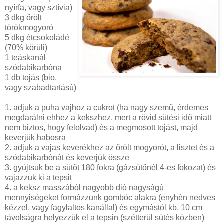
nyírfa, vagy sztívia)
3 dkg őrölt
törökmogyoró
5 dkg étcsokoládé
(70% körüli)
1 teáskanál
szódabikarbóna
1 db tojás (bio,
vagy szabadtartású)
1. adjuk a puha vajhoz a cukrot (ha nagy szemű, érdemes
megdarálni ehhez a kekszhez, mert a rövid sütési idő miatt
nem biztos, hogy felolvad) és a megmosott tojást, majd
keverjük habosra
2. adjuk a vajas keverékhez az őrölt mogyorót, a lisztet és a
szódabikarbónát és keverjük össze
3. gyújtsuk be a sütőt 180 fokra (gázsütőnél 4-es fokozat) és
vajazzuk ki a tepsit
4. a keksz masszából nagyobb dió nagyságú
mennyiségeket formázzunk gombóc alakra (enyhén nedves
kézzel, vagy fagylaltos kanállal) és egymástól kb. 10 cm
távolságra helyezzük el a tepsin (szétterül sütés közben)