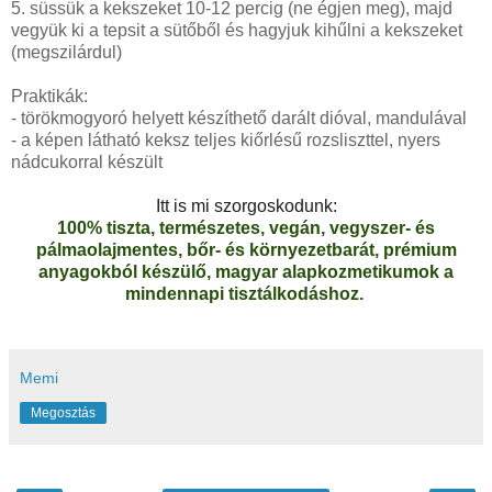
5. süssük a kekszeket 10-12 percig (ne égjen meg), majd
vegyük ki a tepsit a sütőből és hagyjuk kihűlni a kekszeket
(megszilárdul)
Praktikák:
- törökmogyoró helyett készíthető darált dióval, mandulával
- a képen látható keksz teljes kiőrlésű rozsliszttel, nyers
nádcukorral készült
Itt is mi szorgoskodunk:
100% tiszta, természetes, vegán, vegyszer- és
pálmaolajmentes, bőr- és környezetbarát, prémium
anyagokból készülő, magyar alapkozmetikumok a
mindennapi tisztálkodáshoz.
Memi
Megosztás