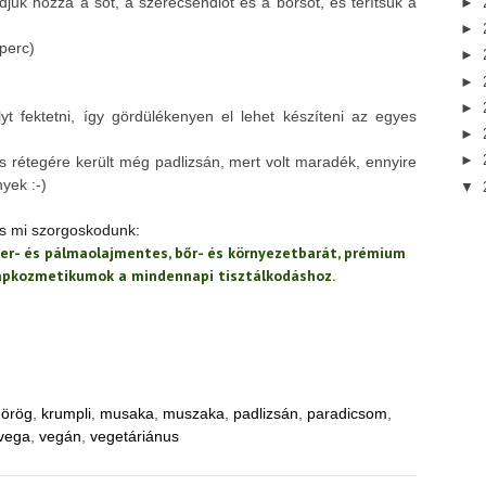
djuk hozzá a sót, a szerecsendiót és a borsot, és terítsük a
►
►
perc)
►
►
►
t fektetni, így gördülékenyen el lehet készíteni az egyes
►
►
 rétegére került még padlizsán, mert volt maradék, ennyire
yek :-)
▼
 is mi szorgoskodunk:
er- és pálmaolajmentes, bőr- és környezetbarát, prémium
lapkozmetikumok a mindennapi tisztálkodáshoz.
görög
,
krumpli
,
musaka
,
muszaka
,
padlizsán
,
paradicsom
,
vega
,
vegán
,
vegetáriánus