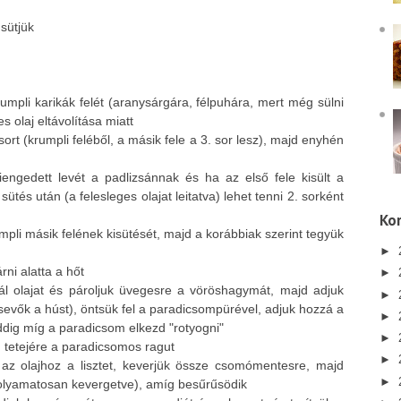
 sütjük
umpli karikák felét (aranysárgára, félpuhára, mert még sülni
s olaj eltávolítása miatt
 sort (krumpli feléből, a másik fele a 3. sor lesz), majd enyhén
iengedett levét a padlizsánnak és ha az első fele kisült a
sütés után (a felesleges olajat leitatva) lehet tenni 2. sorként
Kor
umpli másik felének kisütését, majd a korábbiak szerint tegyük
►
rni alatta a hőt
►
ál olajat és pároljuk üvegesre a vöröshagymát, majd adjuk
►
evők a húst), öntsük fel a paradicsompürével, adjuk hozzá a
►
ddig míg a paradicsom elkezd "rotyogni"
►
i) tetejére a paradicsomos ragut
►
 az olajhoz a lisztet, keverjük össze csomómentesre, majd
►
(folyamatosan kevergetve), amíg besűrűsödik