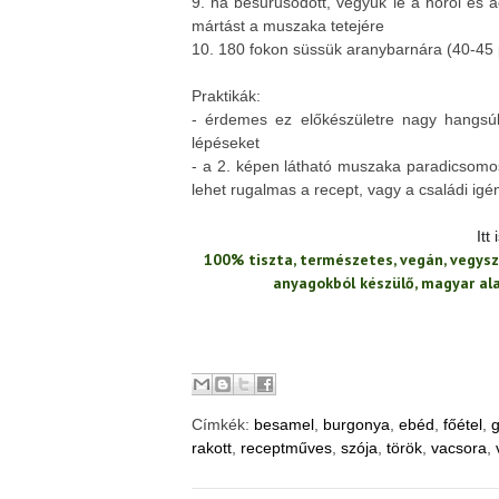
9. ha besűrűsödött, vegyük le a hőről és a
mártást a muszaka tetejére
10. 180 fokon süssük aranybarnára (40-45 
Praktikák:
- érdemes ez előkészületre nagy hangsúly
lépéseket
- a 2. képen látható muszaka paradicsomos
lehet rugalmas a recept, vagy a családi igén
Itt
100% tiszta, természetes, vegán, vegysz
anyagokból készülő, magyar a
Címkék:
besamel
,
burgonya
,
ebéd
,
főétel
,
rakott
,
receptműves
,
szója
,
török
,
vacsora
,