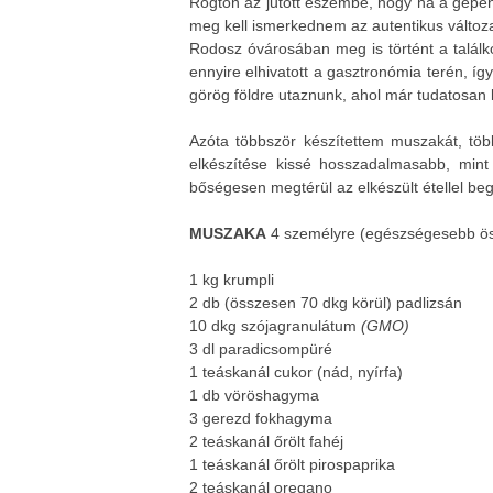
Rögtön az jutott eszembe, hogy ha a gépen i
meg kell ismerkednem az autentikus változa
Rodosz óvárosában meg is történt a talál
ennyire elhivatott a gasztronómia terén, íg
görög földre utaznunk, ahol már tudatosan 
Azóta többször készítettem muszakát, töb
elkészítése kissé hosszadalmasabb, mint 
bőségesen megtérül az elkészült étellel be
MUSZAKA
4 személyre (egészségesebb ö
1 kg krumpli
2 db (összesen 70 dkg körül) padlizsán
10 dkg szójagranulátum
(GMO)
3 dl paradicsompüré
1 teáskanál cukor (nád, nyírfa)
1 db vöröshagyma
3 gerezd fokhagyma
2 teáskanál őrölt fahéj
1 teáskanál őrölt pirospaprika
2 teáskanál oregano