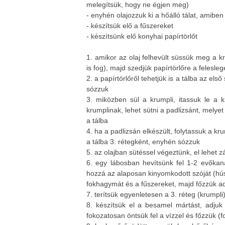
melegítsük, hogy ne égjen meg)
- enyhén olajozzuk ki a hőálló tálat, amiben
- készítsük elő a fűszereket
- készítsünk elő konyhai papírtörlőt
1. amikor az olaj felhevült süssük meg a kr
is fog), majd szedjük papírtörlőre a feleslege
2. a papírtörlőről tehetjük is a tálba az első
sózzuk
3. miközben sül a krumpli, itassuk le a k
krumplinak, lehet sütni a padlizsánt, melyet 
a tálba
4. ha a padlizsán elkészült, folytassuk a kr
a tálba 3. rétegként, enyhén sózzuk
5. az olajban sütéssel végeztünk, el lehet zá
6. egy lábosban hevítsünk fel 1-2 evőkan
hozzá az alaposan kinyomkodott szóját (hús
fokhagymát és a fűszereket, majd főzzük a
7. terítsük egyenletesen a 3. réteg (krumpl
8. készítsük el a besamel mártást, adjuk
fokozatosan öntsük fel a vízzel és főzzük 