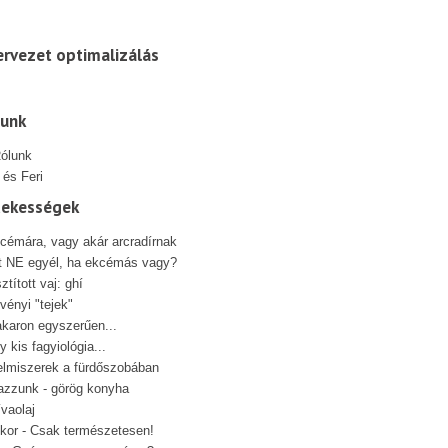
rvezet optimalizálás
lunk
 és Feri
dekességek
cémára, vagy akár arcradírnak
t NE egyél, ha ekcémás vagy?
sztított vaj: ghí
vényi "tejek"
karon egyszerűen...
y kis fagyiológia...
elmiszerek a fürdőszobában
azzunk - görög konyha
ívaolaj
kor - Csak természetesen!