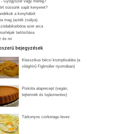
 - Gyógyszer vagy méreg?
ért süssünk saját kenyeret?
ándékok a konyhából
ia mag (azték zsálya)
szódabikarbóna ezer arca
rushéjak tartósítása
z és mi
pszerű bejegyzések
Klasszikus bécsi krumplisaláta (a
világhírű Figlmüller nyomában)
Piskóta alaprecept (vegán,
tejtermék és tojásmentes)
Tárkonyos csirkeragu leves