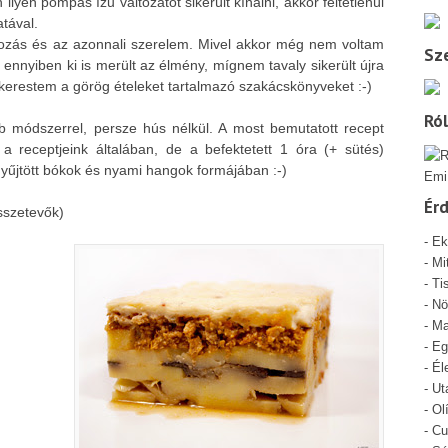
lyen pompás ízű változatot sikerült kínálni, akkor feltétlenül
tával.
kozás és az azonnali szerelem. Mivel akkor még nem voltam
Sze
y ennyiben ki is merült az élmény, mígnem tavaly sikerült újra
kerestem a görög ételeket tartalmazó szakácskönyveket :-)
Ró
b módszerrel, persze hús nélkül. A most bemutatott recept
a receptjeink általában, de a befektetett 1 óra (+ sütés)
gyűjtött bókok és nyami hangok formájában :-)
Emi
Ér
sszetevők)
-
Ek
-
Mi
- Ti
-
Nö
-
Ma
-
Eg
-
Él
-
Ut
-
Ol
-
Cu