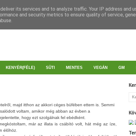
eliver its services and to analyze traffic. Your IP address and 
ormance and security metrics to ensure quality of service, gen
abuse.
KENYÉR(FÉLE)
SÜTI
MENTES
VEGÁN
GM
Ke
elről, majd itthon az akkori céges büfében ettem is. Semmi
 csalódott voltam, amikor még abban az évben a
Kö
jelentette, hogy ezt szolgálnak fel ebédként.
egkóstoltam, már az illata is csábító volt, hát még az íze,
n élőhöz.
Te