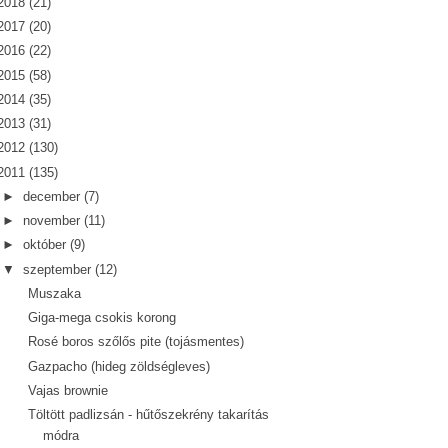
2018
(21)
2017
(20)
2016
(22)
2015
(58)
2014
(35)
2013
(31)
2012
(130)
2011
(135)
►
december
(7)
►
november
(11)
►
október
(9)
▼
szeptember
(12)
Muszaka
Giga-mega csokis korong
Rosé boros szőlős pite (tojásmentes)
Gazpacho (hideg zöldségleves)
Vajas brownie
Töltött padlizsán - hűtőszekrény takarítás
módra