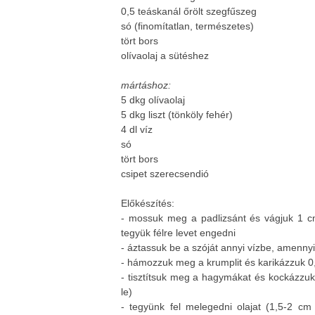
0,5 teáskanál őrölt szegfűszeg
só (finomítatlan, természetes)
tört bors
olívaolaj a sütéshez
mártáshoz:
5 dkg olívaolaj
5 dkg liszt (tönköly fehér)
4 dl víz
só
tört bors
csipet szerecsendió
Előkészítés:
- mossuk meg a padlizsánt és vágjuk 1 cm
tegyük félre levet engedni
- áztassuk be a szóját annyi vízbe, amennyi
- hámozzuk meg a krumplit és karikázzuk 0,
- tisztítsuk meg a hagymákat és kockázzuk 
le)
- tegyünk fel melegedni olajat (1,5-2 