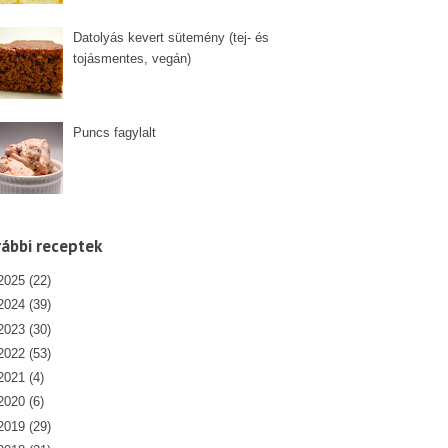
Datolyás kevert sütemény (tej- és
tojásmentes, vegán)
Puncs fagylalt
ábbi receptek
2025
(22)
2024
(39)
2023
(30)
2022
(53)
2021
(4)
2020
(6)
2019
(29)