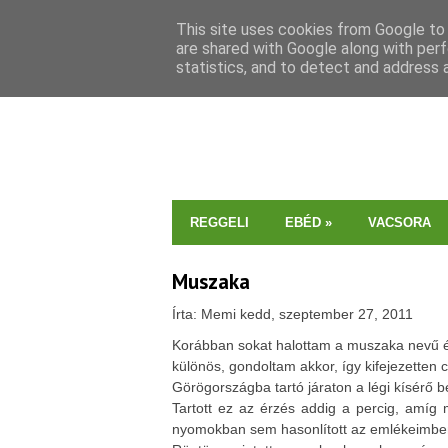
This site uses cookies from Google to d
are shared with Google along with perf
statistics, and to detect and address 
REGGELI
EBÉD
»
VACSORA
Muszaka
Írta: Memi kedd, szeptember 27, 2011
Korábban sokat halottam a muszaka nevű ét
különös, gondoltam akkor, így kifejezetten
Görögországba tartó járaton a légi kísérő be
Tartott ez az érzés addig a percig, amíg m
nyomokban sem hasonlított az emlékeimbe