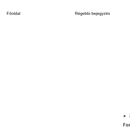
Főoldal
Régebbi bejegyzés
►
Fo