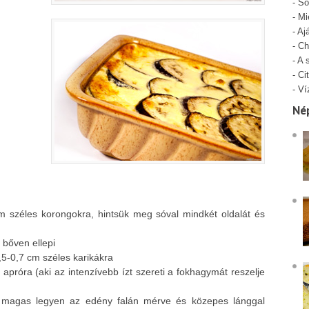
-
Só
-
Mi
-
Aj
-
Ch
-
A 
-
Cit
-
Ví
Né
 széles korongokra, hintsük meg sóval mindkét oldalát és
 bőven ellepi
5-0,7 cm széles karikákra
apróra (aki az intenzívebb ízt szereti a fokhagymát reszelje
cm magas legyen az edény falán mérve és közepes lánggal