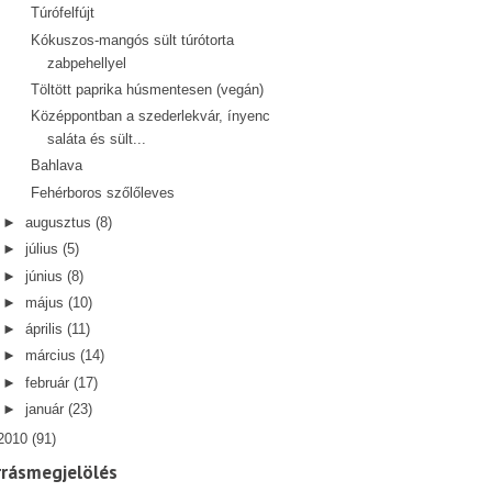
Túrófelfújt
Kókuszos-mangós sült túrótorta
zabpehellyel
Töltött paprika húsmentesen (vegán)
Középpontban a szederlekvár, ínyenc
saláta és sült...
Bahlava
Fehérboros szőlőleves
►
augusztus
(8)
►
július
(5)
►
június
(8)
►
május
(10)
►
április
(11)
►
március
(14)
►
február
(17)
►
január
(23)
2010
(91)
rrásmegjelölés