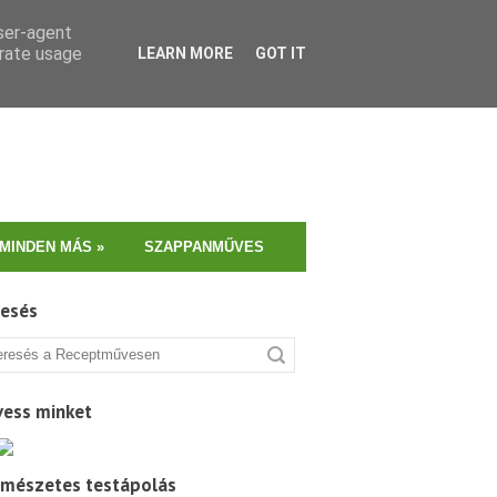
user-agent
erate usage
LEARN MORE
GOT IT
MINDEN MÁS
»
SZAPPANMŰVES
resés
vess minket
rmészetes testápolás