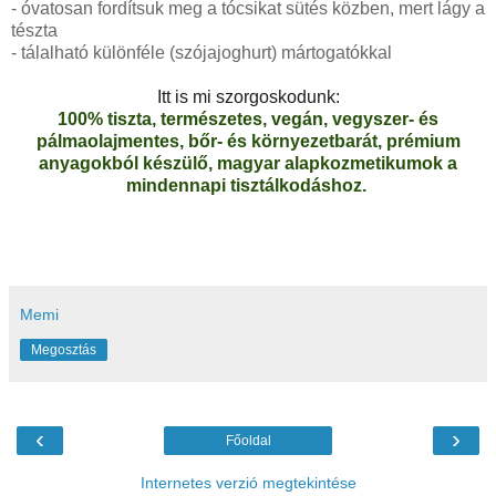
- óvatosan fordítsuk meg a tócsikat sütés közben, mert lágy a
tészta
- tálalható különféle (szójajoghurt) mártogatókkal
Itt is mi szorgoskodunk:
100% tiszta, természetes, vegán, vegyszer- és
pálmaolajmentes, bőr- és környezetbarát, prémium
anyagokból készülő, magyar alapkozmetikumok a
mindennapi tisztálkodáshoz.
Memi
Megosztás
‹
›
Főoldal
Internetes verzió megtekintése