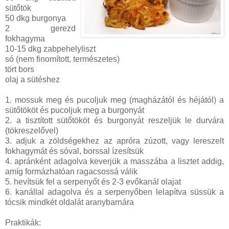
sütőtök
50 dkg burgonya
2 gerezd
fokhagyma
10-15 dkg zabpehelyliszt
só (nem finomított, természetes)
tört bors
olaj a sütéshez
1. mossuk meg és pucoljuk meg (magházától és héjától) a
sütőtököt és pucoljuk meg a burgonyát
2. a tisztított sütőtököt és burgonyát reszeljük le durvára
(tökreszelővel)
3. adjuk a zöldségekhez az apróra zúzott, vagy lereszelt
fokhagymát és sóval, borssal ízesítsük
4. apránként adagolva keverjük a masszába a lisztet addig,
amíg formázhatóan ragacsossá válik
5. hevítsük fel a serpenyőt és 2-3 evőkanál olajat
6. kanállal adagolva és a serpenyőben lelapítva süssük a
tócsik mindkét oldalát aranybarnára
Praktikák: