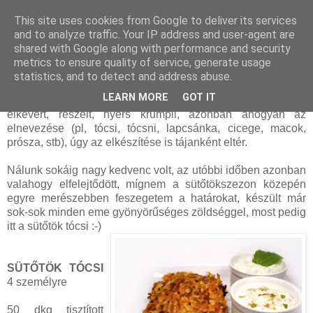
This site uses cookies from Google to deliver its services
and to analyze traffic. Your IP address and user-agent are
shared with Google along with performance and security
vasárnap, október 23, 2011
metrics to ensure quality of service, generate usage
Sütőtök tócsi
statistics, and to detect and address abuse.
LEARN MORE
GOT IT
A tócsi alapvetően olajban, vagy zsírban kisütött, lisztelt
elkevert, reszelt, nyers krumpli, azonban ahogyan az
elnevezése (pl, tócsi, tócsni, lapcsánka, cicege, macok,
prósza, stb), úgy az elkészítése is tájanként eltér.
Nálunk sokáig nagy kedvenc volt, az utóbbi időben azonban
valahogy elfelejtődött, mígnem a sütőtökszezon közepén
egyre merészebben feszegetem a határokat, készült már
sok-sok minden eme gyönyörűséges zöldséggel, most pedig
itt a sütőtök tócsi :-)
SÜTŐTÖK TÓCSI
4 személyre
50 dkg tisztított