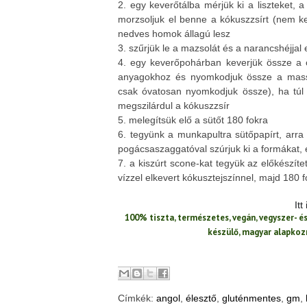
2. egy keverőtálba mérjük ki a liszteket, a
morzsoljuk el benne a kókuszzsírt (nem ke
nedves homok állagú lesz
3. szűrjük le a mazsolát és a narancshéjjal 
4. egy keverőpohárban keverjük össze a c
anyagokhoz és nyomkodjuk össze a massz
csak óvatosan nyomkodjuk össze), ha túl 
megszilárdul a kókuszzsír
5. melegítsük elő a sütőt 180 fokra
6. tegyünk a munkapultra sütőpapírt, arra 
pogácsaszaggatóval szúrjuk ki a formákat, 
7. a kiszúrt scone-kat tegyük az előkészítet
vízzel elkevert kókusztejszínnel, majd 180
It
100% tiszta, természetes, vegán, vegyszer- 
készülő, magyar alapko
Címkék:
angol
,
élesztő
,
gluténmentes
,
gm
,