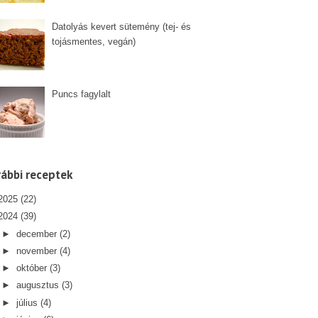
Datolyás kevert sütemény (tej- és
tojásmentes, vegán)
Puncs fagylalt
ábbi receptek
2025
(22)
2024
(39)
►
december
(2)
►
november
(4)
►
október
(3)
►
augusztus
(3)
►
július
(4)