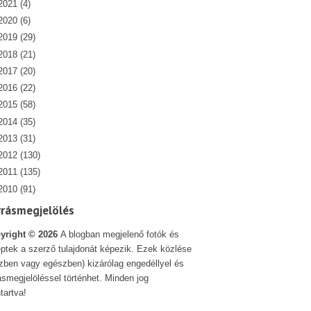
2021
(4)
2020
(6)
2019
(29)
2018
(21)
2017
(20)
2016
(22)
2015
(58)
2014
(35)
2013
(31)
2012
(130)
2011
(135)
2010
(91)
rrásmegjelölés
yright ©
2026
A blogban megjelenő fotók és
ptek a szerző tulajdonát képezik. Ezek közlése
szben vagy egészben) kizárólag engedéllyel és
ásmegjelöléssel történhet. Minden jog
tartva!