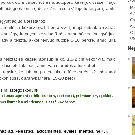
-
Só
 porcukrot, a csipet sót és a sütőport, keverjük össze, majd
-
Mi
ll hidegnek lennie, de szilárd halmazállapotú legyen), amíg
-
Aj
-
Ch
együtt adjuk a tésztához
-
A 
itromlét a kókusztejszínt és a vizet, majd öntsük a száraz
-
Cit
át lágy, könnyen kezelhető tésztagombóccá (ne gyúrjuk,
-
Ví
lágy a tészta, akkor tegyük hűtőbe 5-10 percre, amíg újra
Né
a tésztát és kézzel lapítsuk le kb. 1,5-2 cm vékonyra, majd
ezt ismételjük meg, amíg van maradék a tésztából
t tepsire, kenjük meg a tetejüket a félretett és 1/2 teáskanál
 fokon süssük aranybarnára (15-20 perc)
t is mi szorgoskodunk:
és pálmaolajmentes, bőr- és környezetbarát, prémium anyagokból
zmetikumok a mindennapi tisztálkodáshoz.
házilag
,
kelesztés
,
laktózmentes
,
leveles
,
mentes
,
nélkül
,