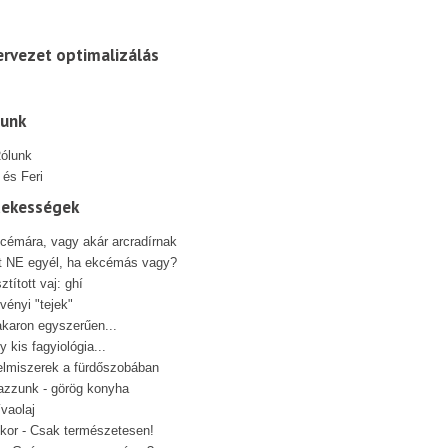
rvezet optimalizálás
lunk
 és Feri
dekességek
cémára, vagy akár arcradírnak
t NE egyél, ha ekcémás vagy?
sztított vaj: ghí
vényi "tejek"
karon egyszerűen...
y kis fagyiológia...
elmiszerek a fürdőszobában
azzunk - görög konyha
ívaolaj
kor - Csak természetesen!