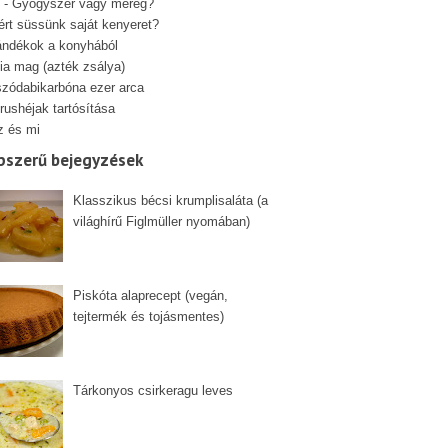
 - Gyógyszer vagy méreg?
ért süssünk saját kenyeret?
ándékok a konyhából
ia mag (azték zsálya)
szódabikarbóna ezer arca
rushéjak tartósítása
z és mi
pszerű bejegyzések
Klasszikus bécsi krumplisaláta (a
világhírű Figlmüller nyomában)
Piskóta alaprecept (vegán,
tejtermék és tojásmentes)
Tárkonyos csirkeragu leves