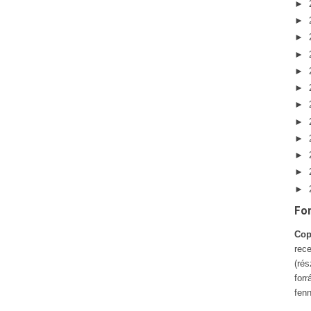
►
►
►
►
►
►
►
►
►
►
►
►
Fo
Cop
rece
(ré
forr
fenn