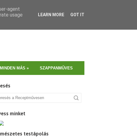
user-agent
erate usage
LEARN MORE
GOT IT
MINDEN MÁS
»
SZAPPANMŰVES
resés
vess minket
rmészetes testápolás