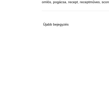
omlós
,
pogácsa
,
recept
,
receptműves
,
sco
Újabb bejegyzés