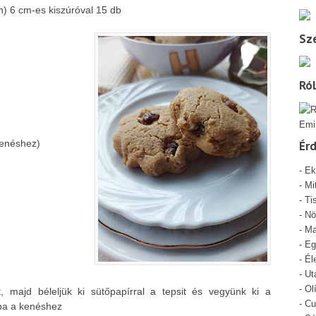
án)
6 cm-es kiszúróval 15 db
Sze
Ró
Emi
 kenéshez)
Ér
-
Ek
-
Mi
- Ti
-
Nö
-
Ma
-
Eg
-
Él
-
Ut
-
Ol
 majd béleljük ki sütőpapírral a tepsit és vegyünk ki a
-
Cu
rba a kenéshez