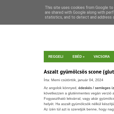
This site uses cookies from Google to d
are shared with Google along with perf
statistics, and to detect and address 
REGGELI
EBÉD
»
VACSORA
Aszalt gyümölcsös scone (gluté
Írta: Memi csütörtök, január 04, 2024
Az
angolok könnyed,
édeskés / semleges í
következzen a gluténmentes vegán verzió 
Fogyasztható lekvárral, vagy akár gyümölc
helyét. Ha aszalt gyümölcsök nélkül készítjü
Az ízén túl azt is szeretjük benne, hogy na