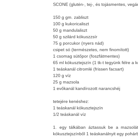
SCONE (glutén-, tej-, és tojásmentes, veg
150 g gm. zabliszt
100 g kukoricaliszt
50 g mandulaliszt
50 g szilárd kókuszzsír
75 g porcukor (nyers nád)
csipet só (természetes, nem finomított)
1 csomag sütőpor (foszfátmentes)
65 ml kókusztejszín (1 tk-t tegyünk félre a
1 teáskanál citromlé (frissen facsart)
120 g víz
25 g mazsola
1 evőkanál kandírozott narancshéj
tetejére kenéshez:
1 teáskanál kókusztejszín
1/2 teáskanál víz
1. egy tálkában áztassuk be a mazsolát,
kókusztejszínből 1 teáskanálnyit egy pohá