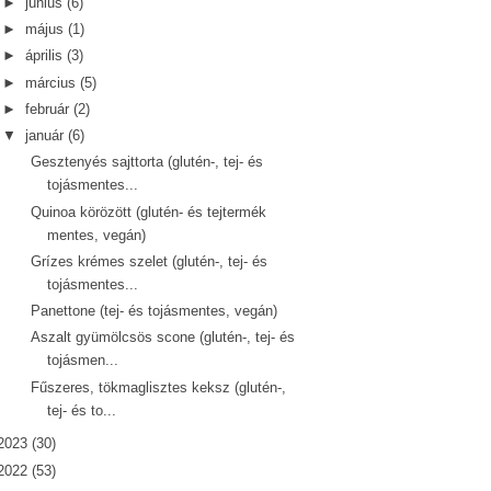
►
június
(6)
►
május
(1)
►
április
(3)
►
március
(5)
►
február
(2)
▼
január
(6)
Gesztenyés sajttorta (glutén-, tej- és
tojásmentes...
Quinoa körözött (glutén- és tejtermék
mentes, vegán)
Grízes krémes szelet (glutén-, tej- és
tojásmentes...
Panettone (tej- és tojásmentes, vegán)
Aszalt gyümölcsös scone (glutén-, tej- és
tojásmen...
Fűszeres, tökmaglisztes keksz (glutén-,
tej- és to...
2023
(30)
2022
(53)