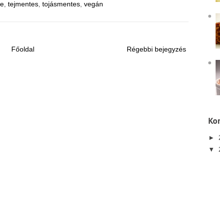
ne
,
tejmentes
,
tojásmentes
,
vegán
Főoldal
Régebbi bejegyzés
Kor
►
▼