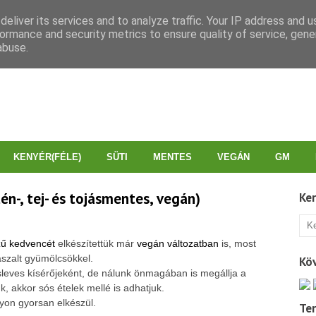
eliver its services and to analyze traffic. Your IP address and 
ormance and security metrics to ensure quality of service, gen
abuse.
KENYÉR(FÉLE)
SÜTI
MENTES
VEGÁN
GM
n-, tej- és tojásmentes, vegán)
Ke
zű kedvencét
elkészítettük már
vegán változatban
is, most
aszalt gyümölcsökkel.
Kö
sleves kísérőjeként, de nálunk önmagában is megállja a
k, akkor sós ételek mellé is adhatjuk.
gyon gyorsan elkészül.
Te