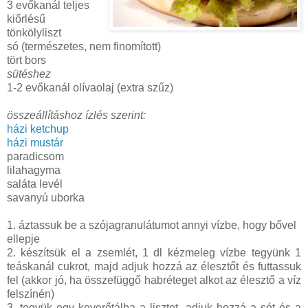
3 evőkanál teljes
kiőrlésű
tönkölyliszt
só (természetes, nem finomított)
tört bors
sütéshez
1-2 evőkanál olívaolaj (extra szűz)
összeállításhoz ízlés szerint:
házi ketchup
házi mustár
paradicsom
lilahagyma
saláta levél
savanyú uborka
1. áztassuk be a szójagranulátumot annyi vízbe, hogy bővel
ellepje
2. készítsük el a zsemlét, 1 dl kézmeleg vízbe tegyünk 1
teáskanál cukrot, majd adjuk hozzá az élesztőt és futtassuk
fel (akkor jó, ha összefüggő habréteget alkot az élesztő a víz
felszínén)
3. tegyük egy keverőtálba a lisztet, adjuk hozzá a sót és a