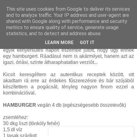
This site uses cookies from Google to deliver its services
and to analyze traffic. Your IP address and user-agent are
shared with Google along with performance and security
vasárnap, február 12, 2012
metrics to ensure quality of service, generate usage
Hamburger (házi cipóval, húsmentesen)
statistics, and to detect and address abuse.
LEARN MORE
GOT IT
Alapvetően nem vagyunk hamburger rajongók, azonban az
egyik kenyérsütés napon eszembe jutott, hogy úgy ennék
egy hamburgert. Ráadásul nem is akármilyet, hanem azt az
igazi, óriási, szinte átharaphatatlan verziót...
Kicsit keresgéltem az autentikus receptek között, ott
akadtam rá erre az érdekes fűszerezésre és bár szójából
készítettem a pogácsát, tényleg nagyon finom ezzel a
kombinációval.
HAMBURGER
vegán 4 db (egészségesebb összetevők)
zsemléhez:
30 dkg liszt (tönköly fehér)
1,5 dl víz
1 tasak szárított