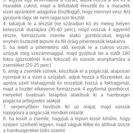
maradék cukrot, majd a felfuttatott élesztőt és a maradék
vizet apránként adagolva (lisztfüggő, hogy mennyit vesz fel)
gyúrjunk lágy, de nem ragacsos tésztát
4. takarjuk le a tésztát (ne száradjon ki) és meleg helyen
kelesszük duplájára (30-40 perc), majd osszuk 4 egyenlő
részre, formázzunk zsemle alakú gombócokat, tegyük
enyhén lisztezett tepsire és fél óráig pihentessük letakarva
5. ha letelt a pihentetési idő, kenjük le a cukros vízzel,
szórjuk meg szezámmaggal, majd gyújtsuk be a sütőt 180
fokra (gázsütőnél 4-es fokozat) és süssük aranybarnára a
zsemléket (20-25 perc)
6. amíg a zsemlék sülnek, készítsük el a pogácsát, alaposan
nyomjuk ki a vizet a szójából, adjuk hozzá a fűszereket, az
apróra szelt lilahagymát és reszeljük hozzá a fokhagymát,
majd a liszttel elkeverve formázzunk 4 egyforma gombócot,
melyeket óvatosan lelapítva alakítsuk ki a hamburger
pogácsa jellegzetes alakját
7. serpenyőben hevítsük fel az olajat, majd süssük
ropogósra a pogácsák mindkét oldalát
8. ha kisült a zsemle, hagyjuk a tepsin kissé kihűlni, hogy
szépen szelhető legyen, majd vágjuk félbe és állítsuk össze
a hamburgereket ízlés szerint