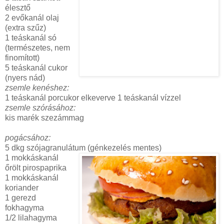
élesztő
2 evőkanál olaj
(extra szűz)
1 teáskanál só
(természetes, nem
finomított)
5 teáskanál cukor
(nyers nád)
zsemle kenéshez:
1 teáskanál porcukor elkeverve 1 teáskanál vízzel
zsemle szórásához:
kis marék szezámmag
pogácsához:
5 dkg szójagranulátum (génkezelés mentes)
1 mokkáskanál
őrölt pirospaprika
1 mokkáskanál
koriander
1 gerezd
fokhagyma
1/2 lilahagyma