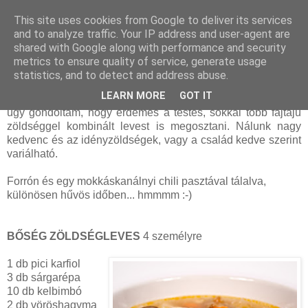
This site uses cookies from Google to deliver its services
and to analyze traffic. Your IP address and user-agent are
shared with Google along with performance and security
szerda, február 15, 2012
metrics to ensure quality of service, generate usage
Bőség zöldségleves
statistics, and to detect and address abuse.
LEARN MORE
GOT IT
A korábban írt könnyed,
egyszerű zöldségleves
sikere okán
úgy gondoltam, hogy érdemes a testes, sokkal több fajtájú
zöldséggel kombinált levest is megosztani. Nálunk nagy
kedvenc és az idényzöldségek, vagy a család kedve szerint
variálható.
Forrón és egy mokkáskanálnyi chili pasztával tálalva,
különösen hűvös időben... hmmmm :-)
BŐSÉG ZÖLDSÉGLEVES
4 személyre
1 db pici karfiol
3 db sárgarépa
10 db kelbimbó
2 db vöröshagyma