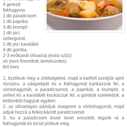
4 gerezd
fokhagyma
1 db paradicsom
1 db paprika
3 db krumpli
1 db pici
zellergumó
1 db pici karalábé
4 db gomba
2-3 evőkanál olívaolaj (extra szűz)
só (nem finomított, természetes)
tört bors
1. tisztítsuk meg a zöldségeket, majd a karfiolt szedjük apró
rózsáira, a sárgarépát és a fokhagymát karikázzuk fel, a
vöröshagymát, a paradicsomot, a paprikát, a krumplit, a
zellert és a karalábét kockázzuk fel, a gombát szeleteljük, a
kelbimbót hagyjuk egyben
2. az olívaolajon pároljuk üvegesre a vöröshagymát, majd
adjuk hozzá a felkockázott paradicsomot
3. ha a paradicsom kissé levet eresztett, tegyük rá a
fokhagymát és kicsit pirítsuk meg