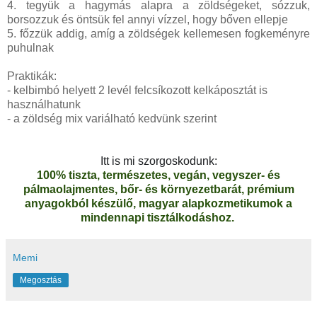
4. tegyük a hagymás alapra a zöldségeket, sózzuk,
borsozzuk és öntsük fel annyi vízzel, hogy bőven ellepje
5. főzzük addig, amíg a zöldségek kellemesen fogkeményre
puhulnak
Praktikák:
- kelbimbó helyett 2 levél felcsíkozott kelkáposztát is
használhatunk
- a zöldség mix variálható kedvünk szerint
Itt is mi szorgoskodunk:
100% tiszta, természetes, vegán, vegyszer- és
pálmaolajmentes, bőr- és környezetbarát, prémium
anyagokból készülő, magyar alapkozmetikumok a
mindennapi tisztálkodáshoz.
Memi
Megosztás