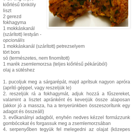
kiőrlésű tönköly
liszt
2 gerezd
fokhagyma
1 mokkáskanál
(szárított) lestyán
-
opcionális
1 mokkáskanál (szárított) petrezselyem
tört bors
só (természetes, nem finomított)
1 marék zsemlemorzsa (teljes kiőrlésű pékárúból)
olaj a sütéshez
1. pucoljuk meg a sárgarépát, majd aprítsuk nagyon apróra
(aprító géppel, vagy reszeljük le)
2. reszeljük rá a fokhagymát, adjuk hozzá a fűszereket,
valamint a lisztet apránként és keverjük össze alaposan
(akkor jó a massza, ha a tenyerünkben összeszorítunk egy
adagot és összeáll)
3. evőkanálnyi adagból, enyhén nedves kézzel formázzunk
gombócokat és forgassuk meg a zsemlemorzsában
4. serpenyőben tegyük fel melegedni az olajat (közepes