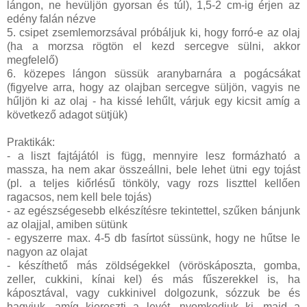
lángon, ne hevüljön gyorsan és túl), 1,5-2 cm-ig érjen az
edény falán nézve
5. csipet zsemlemorzsával próbáljuk ki, hogy forró-e az olaj
(ha a morzsa rögtön el kezd sercegve sülni, akkor
megfelelő)
6. közepes lángon süssük aranybarnára a pogácsákat
(figyelve arra, hogy az olajban sercegve süljön, vagyis ne
hűljön ki az olaj - ha kissé lehűlt, várjuk egy kicsit amíg a
következő adagot sütjük)
Praktikák:
- a liszt fajtájától is függ, mennyire lesz formázható a
massza, ha nem akar összeállni, bele lehet ütni egy tojást
(pl. a teljes kiőrlésű tönköly, vagy rozs liszttel kellően
ragacsos, nem kell bele tojás)
- az egészségesebb elkészítésre tekintettel, szűken bánjunk
az olajjal, amiben sütünk
- egyszerre max. 4-5 db fasírtot süssünk, hogy ne hűtse le
nagyon az olajat
- készíthető más zöldségekkel (vöröskáposzta, gomba,
zeller, cukkini, kínai kel) és más fűszerekkel is, ha
káposztával, vagy cukkinivel dolgozunk, sózzuk be és
hagyjuk, amíg kiereszti a levét, nyomkodjuk ki, majd a