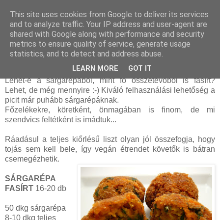
This site uses cookies from Google to deliver its services
and to analyze traffic. Your IP address and user-agent are
shared with Google along with performance and security
szerda, december 07, 2011
metrics to ensure quality of service, generate usage
Sárgarépa fasírt
statistics, and to detect and address abuse.
LEARN MORE
GOT IT
A
vöröskáposzta fasírt
sikere után újabb érdekes kísérlet...
Lehet-e a sárgarépából, mint fő összetevőből is fasírt?
Lehet, de még mennyire :-) Kiváló felhasználási lehetőség a
picit már puhább sárgarépáknak.
Főzelékekre, köretként, önmagában is finom, de mi
szendvics feltétként is imádtuk...
Ráadásul a teljes kiőrlésű liszt olyan jól összefogja, hogy
tojás sem kell bele, így vegán étrendet követők is bátran
csemegézhetik.
SÁRGARÉPA
FASÍRT
16-20 db
50 dkg sárgarépa
8-10 dkg teljes