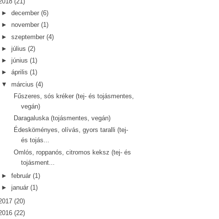
2018
(21)
►
december
(6)
►
november
(1)
►
szeptember
(4)
►
július
(2)
►
június
(1)
►
április
(1)
▼
március
(4)
Fűszeres, sós kréker (tej- és tojásmentes,
vegán)
Daragaluska (tojásmentes, vegán)
Édesköményes, olívás, gyors taralli (tej-
és tojás...
Omlós, roppanós, citromos keksz (tej- és
tojásment...
►
február
(1)
►
január
(1)
2017
(20)
2016
(22)