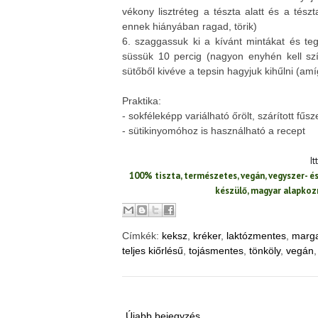
vékony lisztréteg a tészta alatt és a tészt
ennek hiányában ragad, törik)
6. szaggassuk ki a kívánt mintákat és teg
süssük 10 percig (nagyon enyhén kell sz
sütőből kivéve a tepsin hagyjuk kihűlni (am
Praktika:
- sokféleképp variálható őrölt, szárított fűsz
- sütikinyomóhoz is használható a recept
It
100% tiszta, természetes, vegán, vegyszer- 
készülő, magyar alapko
Címkék:
keksz
,
kréker
,
laktózmentes
,
marg
teljes kiőrlésű
,
tojásmentes
,
tönköly
,
vegán
Újabb bejegyzés