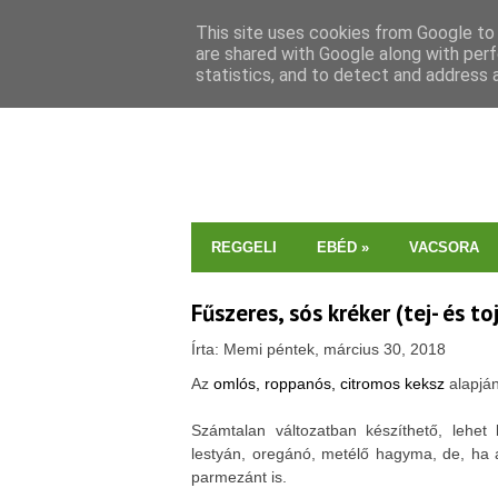
This site uses cookies from Google to d
are shared with Google along with perf
statistics, and to detect and address 
REGGELI
EBÉD
»
VACSORA
Fűszeres, sós kréker (tej- és 
Írta: Memi péntek, március 30, 2018
Az
omlós, roppanós, citromos keksz
alapján
Számtalan változatban készíthető, lehet 
lestyán, oregánó, metélő hagyma, de, ha 
parmezánt is.