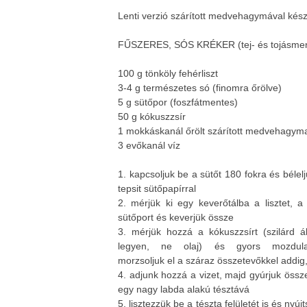
Lenti verzió szárított medvehagymával kész
FŰSZERES, SÓS KRÉKER (tej- és tojásment
100 g tönköly fehérliszt
3-4 g természetes só (finomra őrölve)
5 g sütőpor (foszfátmentes)
50 g kókuszzsír
1 mokkáskanál őrölt szárított medvehagym
3 evőkanál víz
1. kapcsoljuk be a sütőt 180 fokra és bélelj
tepsit sütőpapírral
2. mérjük ki egy keverőtálba a lisztet, a
sütőport és keverjük össze
3. mérjük hozzá a kókuszzsírt (szilárd ál
legyen, ne olaj) és gyors mozdulat
morzsoljuk el a száraz összetevőkkel addi
4. adjunk hozzá a vizet, majd gyúrjuk össze
egy nagy labda alakú tésztává
5. lisztezzük be a tészta felületét is és n