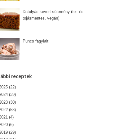
Datolyás kevert sütemény (tej- és
tojásmentes, vegán)
Puncs fagylalt
ábbi receptek
2025
(22)
2024
(39)
2023
(30)
2022
(53)
2021
(4)
2020
(6)
2019
(29)