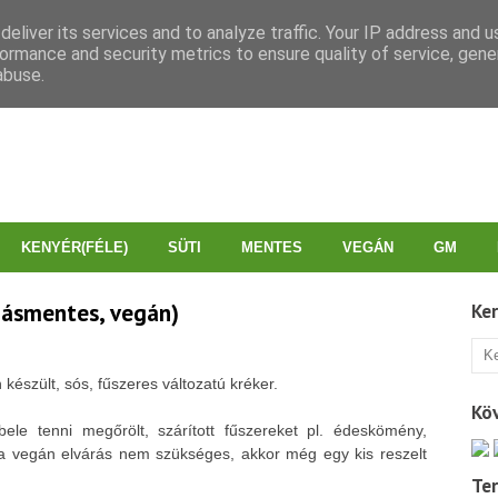
eliver its services and to analyze traffic. Your IP address and 
ormance and security metrics to ensure quality of service, gen
abuse.
KENYÉR(FÉLE)
SÜTI
MENTES
VEGÁN
GM
tojásmentes, vegán)
Ke
 készült, sós, fűszeres változatú kréker.
Kö
bele tenni megőrölt, szárított fűszereket pl. édeskömény,
a vegán elvárás nem szükséges, akkor még egy kis reszelt
Te