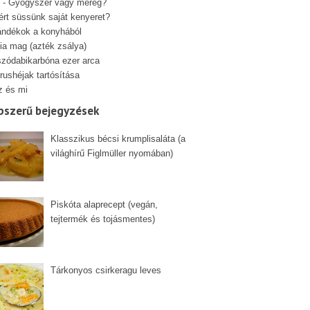
 - Gyógyszer vagy méreg?
ért süssünk saját kenyeret?
ándékok a konyhából
ia mag (azték zsálya)
szódabikarbóna ezer arca
rushéjak tartósítása
z és mi
pszerű bejegyzések
Klasszikus bécsi krumplisaláta (a
világhírű Figlmüller nyomában)
Piskóta alaprecept (vegán,
tejtermék és tojásmentes)
Tárkonyos csirkeragu leves