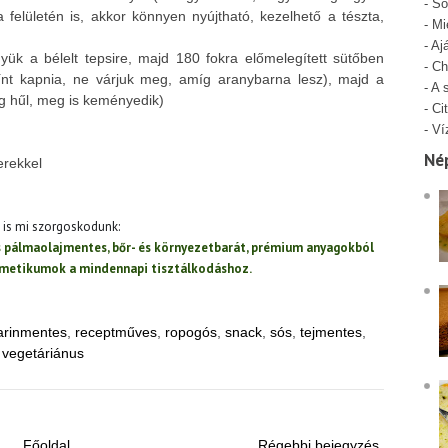
-
Só
a felületén is, akkor könnyen nyújtható, kezelhető a tészta,
-
Mi
-
Aj
yük a bélelt tepsire, majd 180 fokra előmelegített sütőben
-
Ch
ínt kapnia, ne várjuk meg, amíg aranybarna lesz), majd a
-
A 
íg hűl, meg is keményedik)
-
Cit
-
Ví
Né
erekkel
t is mi szorgoskodunk:
és pálmaolajmentes, bőr- és környezetbarát, prémium anyagokból
zmetikumok a mindennapi tisztálkodáshoz.
arinmentes
,
receptműves
,
ropogós
,
snack
,
sós
,
tejmentes
,
,
vegetáriánus
Főoldal
Régebbi bejegyzés