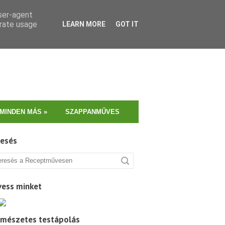
user-agent
erate usage
LEARN MORE
GOT IT
MINDEN MÁS
»
SZAPPANMŰVES
resés
vess minket
rmészetes testápolás