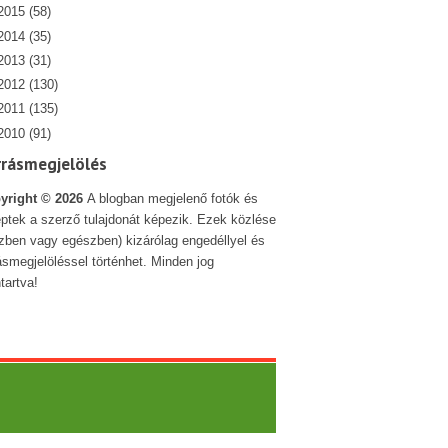
2015
(58)
2014
(35)
2013
(31)
2012
(130)
2011
(135)
2010
(91)
rrásmegjelölés
yright ©
2026
A blogban megjelenő fotók és
ptek a szerző tulajdonát képezik. Ezek közlése
szben vagy egészben) kizárólag engedéllyel és
ásmegjelöléssel történhet. Minden jog
tartva!