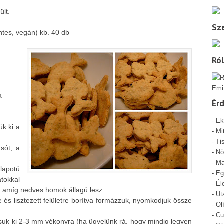
ült.
Sze
es, vegán) kb. 40 db
Ró
Emi
a
Ér
-
Ek
ük ki a
-
Mi
- Ti
 sót, a
-
Nö
-
Ma
lapotú
-
Eg
okkal
-
Él
g, amíg nedves homok állagú lesz
-
Ut
 és lisztezett felületre borítva formázzuk, nyomkodjuk össze
-
Ol
-
Cu
yújtsuk ki 2-3 mm vékonyra (ha ügyelünk rá, hogy mindig legyen