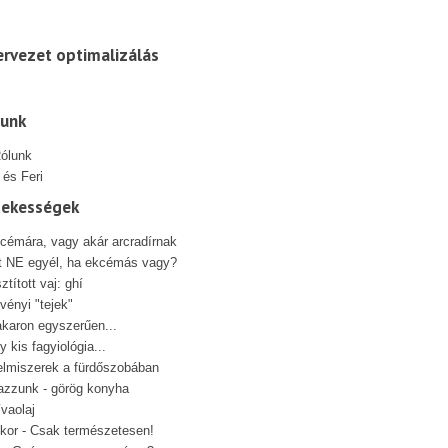
rvezet optimalizálás
lunk
 és Feri
dekességek
cémára, vagy akár arcradírnak
t NE egyél, ha ekcémás vagy?
sztított vaj: ghí
vényi "tejek"
karon egyszerűen...
y kis fagyiológia...
elmiszerek a fürdőszobában
azzunk - görög konyha
ívaolaj
kor - Csak természetesen!