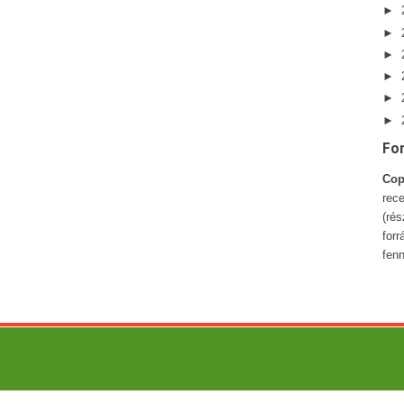
►
►
►
►
►
►
Fo
Cop
rece
(ré
forr
fenn