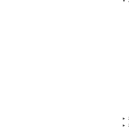
▼
►
►