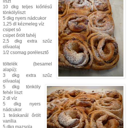
liszt
10 dkg teljes kiőrlésű
tönkölyliszt
5 dkg nyers nádcukor
1,25 dl kézmeleg víz
csipet só
csipet őrölt fahéj
2,5 dkg extra szűz
olívaolaj
1/2 csomag porélesztő
töltelék (besamel
alapú):
3 dkg extra szűz
olívaolaj
5 dkg tönköly
fehér liszt
2 dl víz
5 dkg nyers
nádcukor
1 teáskanál őrölt
vanília
5 dkg mazsola