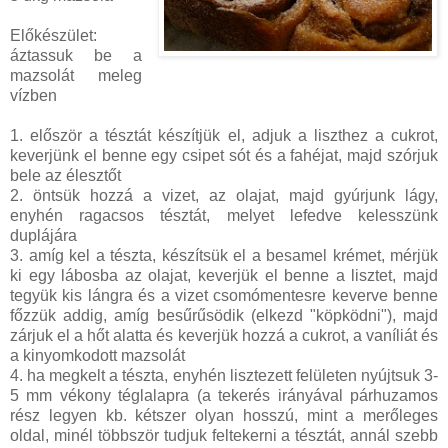
Előkészület:
áztassuk be a
mazsolát meleg
vízben
1. először a tésztát készítjük el, adjuk a liszthez a cukrot,
keverjünk el benne egy csipet sót és a fahéjat, majd szórjuk
bele az élesztőt
2. öntsük hozzá a vizet, az olajat, majd gyúrjunk lágy,
enyhén ragacsos tésztát, melyet lefedve kelesszünk
duplájára
3. amíg kel a tészta, készítsük el a besamel krémet, mérjük
ki egy lábosba az olajat, keverjük el benne a lisztet, majd
tegyük kis lángra és a vizet csomómentesre keverve benne
főzzük addig, amíg besűrűsödik (elkezd "köpködni"), majd
zárjuk el a hőt alatta és keverjük hozzá a cukrot, a vaníliát és
a kinyomkodott mazsolát
4. ha megkelt a tészta, enyhén lisztezett felületen nyújtsuk 3-
5 mm vékony téglalapra (a tekerés irányával párhuzamos
rész legyen kb. kétszer olyan hosszú, mint a merőleges
oldal, minél többször tudjuk feltekerni a tésztát, annál szebb