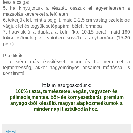
lesz a csiga)
5. ha kinyújtottuk a tésztát, osszuk el egyenletesen a
mazsolás keveréket a felületen
6. tekerjük fel, mint a bejglit, majd 2-2,5 cm vastag szeletekre
vágjuk fel és tegyük sütőpapírral bélelt formába
7. hagyjuk újra duplájára kelni (kb. 10-15 perc), majd 180
fokra előmelegített sütőben süssük aranybarnára (15-20
perc)
Praktikák:
- a krém más ízesítéssel finom és ha nem cél a
tejmentesség, akkor hagyományos besamel mártással is
készíthető
Itt is mi szorgoskodunk:
100% tiszta, természetes, vegán, vegyszer- és
pálmaolajmentes, bőr- és környezetbarát, prémium
anyagokból készülő, magyar alapkozmetikumok a
mindennapi tisztálkodáshoz.
Memi