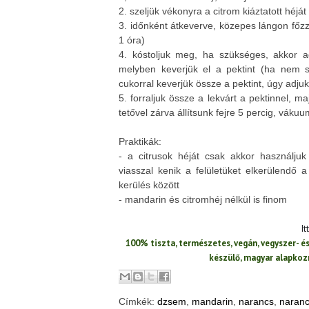
2. szeljük vékonyra a citrom kiáztatott héjá
3. időnként átkeverve, közepes lángon főzz
1 óra)
4. kóstoljuk meg, ha szükséges, akkor 
melyben keverjük el a pektint (ha nem s
cukorral keverjük össze a pektint, úgy adjuk
5. forraljuk össze a lekvárt a pektinnel, maj
tetővel zárva állítsunk fejre 5 percig, vákuum
Praktikák:
- a citrusok héját csak akkor használjuk
viasszal kenik a felületüket elkerülendő 
kerülés között
- mandarin és citromhéj nélkül is finom
It
100% tiszta, természetes, vegán, vegyszer- 
készülő, magyar alapko
Címkék:
dzsem
,
mandarin
,
narancs
,
naranc