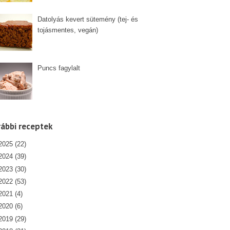
Datolyás kevert sütemény (tej- és
tojásmentes, vegán)
Puncs fagylalt
ábbi receptek
2025
(22)
2024
(39)
2023
(30)
2022
(53)
2021
(4)
2020
(6)
2019
(29)