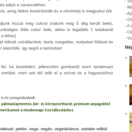
-
Só
t és adjuk a narancsléhez
-
Mi
ük, amíg felére besűrűsödik és a citromhéj is megpuhul (kb.
-
Aj
-
Ch
adjunk hozzá még cukrot (nálunk még 5 dkg került bele),
-
A 
zükséges több cukor bele, akkor is legalább 1 teáskanál
-
Cit
 a léhez)
-
Ví
d töltsük csírátlanított, tiszta üvegekbe, melyeket fóliával és
Né
 képződik, így segíti a tartósítást
 fel, ha kezeletlen, jellemzően gombaölő szert tartalmazó
a romlást, mert sok idő telik el a szüret és a fogyasztóhoz
t is mi szorgoskodunk:
és pálmaolajmentes, bőr- és környezetbarát, prémium anyagokból
zmetikumok a mindennapi tisztálkodáshoz.
slekvár
,
pektin
,
vega
,
vegán
,
vegetáriánus
,
zselatin nélkül