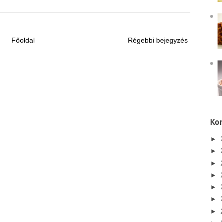
Főoldal
Régebbi bejegyzés
Kor
►
►
►
►
►
►
►