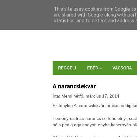
This site uses cookies from Google to d
are shared with Google along with perf
statistics, and to detect and address 
REGGELI
EBÉD
»
VACSORA
A narancslekvár
Írta: Memi hétfő, március 17, 2014
Ez tényleg A narancslekvár, amiket eddig
ké
Tömény és friss narancs íz, leheletnyi, c
héja pedig egy nagyon enyhe kesernyés-pik