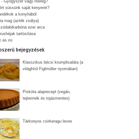
 - Gyógyszer vagy méreg?
ért süssünk saját kenyeret?
ándékok a konyhából
ia mag (azték zsálya)
szódabikarbóna ezer arca
rushéjak tartósítása
z és mi
pszerű bejegyzések
Klasszikus bécsi krumplisaláta (a
világhírű Figlmüller nyomában)
Piskóta alaprecept (vegán,
tejtermék és tojásmentes)
Tárkonyos csirkeragu leves