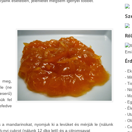
rjaink esetében, jelenlétet mégsem igényel többet.
Sze
Ró
Emi
Ér
-
Ek
-
Mi
k meg,
- Ti
le (ne
-
Nö
keserű)
-
Ma
ük fel
-
Eg
lefedve
-
Él
-
Ut
-
Ol
a mandarinokat, nyomjuk ki a levüket és mérjük le (nálunk
-
Cu
%-nyi cukrot (nálunk 12 dkg lett) és a citromsavat