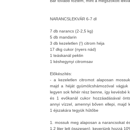
Bár tovább főztem, mint a megszokott lekvá
NARANCSLEKVÁR
6-7 dl
7 db narancs (2-2,5 kg)
5 db mandarin
3 db kezeletlen (!) citrom héja
17 dkg cukor (nyers nád)
1 teáskanál pektin
1 késhegynyi citromsav
Előkészítés:
- a kezeletlen citromot alaposan mossu
majd a héját gyümölcshámozóval vágjuk 
legyen sok fehér rész benne, így kevésbé 
és 1 evőkanál cukor hozzáadásával önts
annyi vízzel, amennyi bőven ellepi, majd 
1 éjszakára tegyük hűtőbe
1. mossuk meg alaposan a narancsokat és 
1,2 liter lett összesen), keverjünk hozzá 10