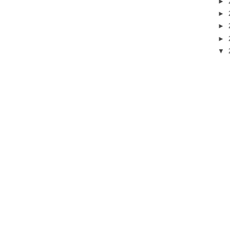
►
►
►
►
▼