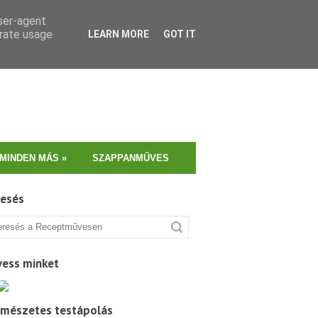
user-agent
erate usage
LEARN MORE
GOT IT
MINDEN MÁS
»
SZAPPANMŰVES
resés
vess minket
rmészetes testápolás