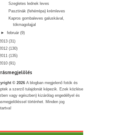
Szegletes lednek leves
Pasztinák (fehérrépa) krémleves
Kapros gombaleves galuskával,
tökmagolajjal
►
február
(9)
2013
(31)
2012
(130)
2011
(135)
2010
(91)
rrásmegjelölés
yright ©
2026
A blogban megjelenő fotók és
ptek a szerző tulajdonát képezik. Ezek közlése
szben vagy egészben) kizárólag engedéllyel és
ásmegjelöléssel történhet. Minden jog
tartva!