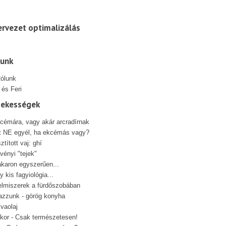
rvezet optimalizálás
lunk
 és Feri
dekességek
cémára, vagy akár arcradírnak
t NE egyél, ha ekcémás vagy?
sztított vaj: ghí
vényi "tejek"
karon egyszerűen...
y kis fagyiológia...
elmiszerek a fürdőszobában
azzunk - görög konyha
ívaolaj
kor - Csak természetesen!