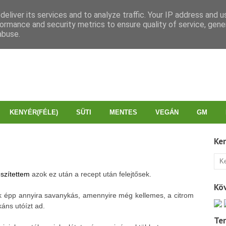
eliver its services and to analyze traffic. Your IP address and 
ormance and security metrics to ensure quality of service, gen
abuse.
KENYÉR(FÉLE)
SÜTI
MENTES
VEGÁN
GM
Ke
szítettem
azok ez után a recept után felejtősek.
Kö
sak épp annyira savanykás, amennyire még kellemes, a citrom
áns utóízt ad.
Te