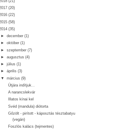
2018
(21)
2017
(20)
2016
(22)
2015
(58)
2014
(35)
►
december
(1)
►
október
(1)
►
szeptember
(7)
►
augusztus
(4)
►
július
(1)
►
április
(3)
▼
március
(9)
Útjára indítjuk...
A narancslekvár
Illatos kínai kel
Svéd (mandula) diótorta
Gőzölt - pirított - káposztás tésztabatyu
(vegán)
Foszlós kalács (tejmentes)