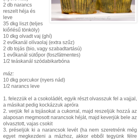
2 db narancs
reszelt héja és
leve
35 dkg liszt (teljes
kiőrlésű tönköly)
10 dkg olvadt vaj (ghí)
2 evőkanál olívaolaj (extra szűz)
2 db tojás (bio, vagy szabadtartású)
1 evőkanál sütőpor (foszfátmentes)
1/2 teáskanál szódabikarbóna
máz:
10 dkg porcukor (nyers nád)
1/2 narancs leve
1. felezzük el a csokoládét, egyik részt olvasszuk fel a vajjal,
a másikat pedig kockázzuk apróra
2. verjük fel a tojásokat a cukorral, majd reszeljük hozzá az
alaposan megmosott narancsok héját, majd keverjük bele az
olvasztott, vajas csokit
3. préseljük ki a narancsok levét (ha nem szeretnénk még
egyet megkezdeni a mázhoz, akkor ebből tegyünk félre