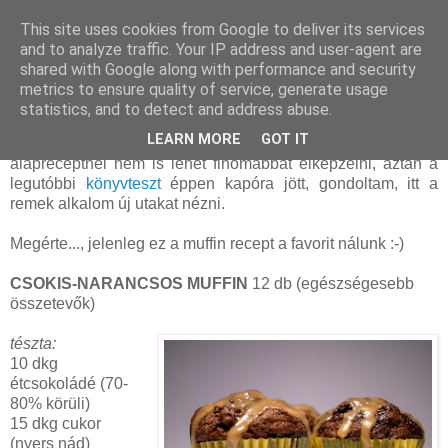
This site uses cookies from Google to deliver its services
and to analyze traffic. Your IP address and user-agent are
shared with Google along with performance and security
szombat, szeptember 22, 2012
metrics to ensure quality of service, generate usage
Csokis-narancsos muffin
statistics, and to detect and address abuse.
LEARN MORE
GOT IT
Sokáig azt gondoltam, hogy az általam ismert muffin
alapreceptnél nem is lehet finomabbat elképzelni, aztán a
legutóbbi
könyvteszt
éppen kapóra jött, gondoltam, itt a
remek alkalom új utakat nézni.
Megérte..., jelenleg ez a muffin recept a favorit nálunk :-)
CSOKIS-NARANCSOS MUFFIN
12 db (egészségesebb
összetevők)
tészta:
10 dkg
étcsokoládé (70-
80% körüli)
15 dkg cukor
(nyers nád)