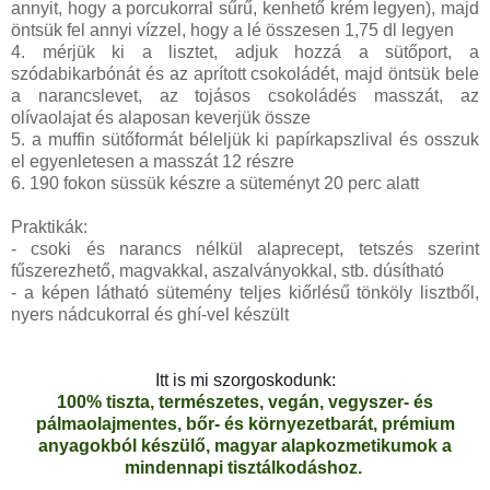
annyit, hogy a porcukorral sűrű, kenhető krém legyen), majd
öntsük fel annyi vízzel, hogy a lé összesen 1,75 dl legyen
4. mérjük ki a lisztet, adjuk hozzá a sütőport, a
szódabikarbónát és az aprított csokoládét, majd öntsük bele
a narancslevet, az tojásos csokoládés masszát, az
olívaolajat és alaposan keverjük össze
5. a muffin sütőformát béleljük ki papírkapszlival és osszuk
el egyenletesen a masszát 12 részre
6. 190 fokon süssük készre a süteményt 20 perc alatt
Praktikák:
- csoki és narancs nélkül alaprecept, tetszés szerint
fűszerezhető, magvakkal, aszalványokkal, stb. dúsítható
- a képen látható sütemény teljes kiőrlésű tönköly lisztből,
nyers nádcukorral és ghí-vel készült
Itt is mi szorgoskodunk:
100% tiszta, természetes, vegán, vegyszer- és
pálmaolajmentes, bőr- és környezetbarát, prémium
anyagokból készülő, magyar alapkozmetikumok a
mindennapi tisztálkodáshoz.