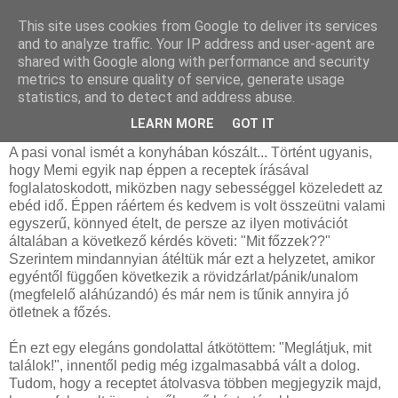
This site uses cookies from Google to deliver its services
and to analyze traffic. Your IP address and user-agent are
shared with Google along with performance and security
kedd, szeptember 13, 2011
metrics to ensure quality of service, generate usage
Töltött padlizsán - hűtőszekrény
statistics, and to detect and address abuse.
takarítás módra
LEARN MORE
GOT IT
A pasi vonal ismét a konyhában kószált... Történt ugyanis,
hogy Memi egyik nap éppen a receptek írásával
foglalatoskodott, miközben nagy sebességgel közeledett az
ebéd idő. Éppen ráértem és kedvem is volt összeütni valami
egyszerű, könnyed ételt, de persze az ilyen motivációt
általában a következő kérdés követi: "Mit főzzek??"
Szerintem mindannyian átéltük már ezt a helyzetet, amikor
egyéntől függően következik a rövidzárlat/pánik/unalom
(megfelelő aláhúzandó) és már nem is tűnik annyira jó
ötletnek a főzés.
Én ezt egy elegáns gondolattal átkötöttem: "Meglátjuk, mit
találok!", innentől pedig még izgalmasabbá vált a dolog.
Tudom, hogy a receptet átolvasva többen megjegyzik majd,