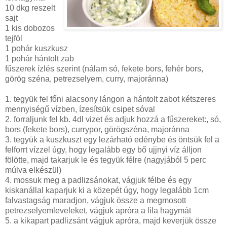
10 dkg reszelt
sajt
1 kis dobozos
tejföl
1 pohár kuszkusz
1 pohár hántolt zab
fűszerek ízlés szerint (nálam só, fekete bors, fehér bors,
görög széna, petrezselyem, curry, majoránna)
1. tegyük fel főni alacsony lángon a hántolt zabot kétszeres
mennyiségű vízben, ízesítsük csipet sóval
2. forraljunk fel kb. 4dl vizet és adjuk hozzá a fűszereket:, só,
bors (fekete bors), currypor, görögszéna, majoránna
3. tegyük a kuszkuszt egy lezárható edénybe és öntsük fel a
felforrt vízzel úgy, hogy legalább egy bő ujjnyi víz álljon
fölötte, majd takarjuk le és tegyük félre (nagyjából 5 perc
múlva elkészül)
4. mossuk meg a padlizsánokat, vágjuk félbe és egy
kiskanállal kaparjuk ki a közepét úgy, hogy legalább 1cm
falvastagság maradjon, vágjuk össze a megmosott
petrezselyemleveleket, vágjuk apróra a lila hagymát
5. a kikapart padlizsánt vágjuk apróra, majd keverjük össze