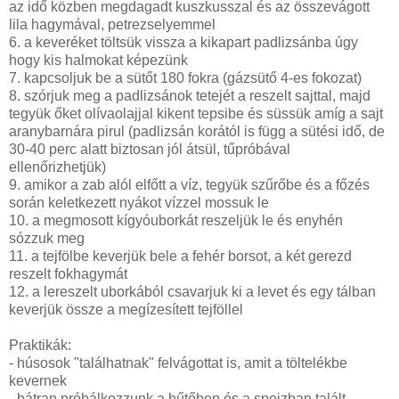
az idő közben megdagadt kuszkusszal és az összevágott
lila hagymával, petrezselyemmel
6. a keveréket töltsük vissza a kikapart padlizsánba úgy
hogy kis halmokat képezünk
7. kapcsoljuk be a sütőt 180 fokra (gázsütő 4-es fokozat)
8. szórjuk meg a padlizsánok tetejét a reszelt sajttal, majd
tegyük őket olívaolajjal kikent tepsibe és süssük amíg a sajt
aranybarnára pirul (padlizsán korától is függ a sütési idő, de
30-40 perc alatt biztosan jól átsül, tűpróbával
ellenőrizhetjük)
9. amikor a zab alól elfőtt a víz, tegyük szűrőbe és a főzés
során keletkezett nyákot vízzel mossuk le
10. a megmosott kígyóuborkát reszeljük le és enyhén
sózzuk meg
11. a tejfölbe keverjük bele a fehér borsot, a két gerezd
reszelt fokhagymát
12. a lereszelt uborkából csavarjuk ki a levet és egy tálban
keverjük össze a megízesített tejföllel
Praktikák:
- húsosok "találhatnak" felvágottat is, amit a töltelékbe
kevernek
- bátran próbálkozzunk a hűtőben és a spejzban talált