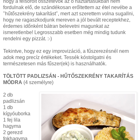
hogy a felsorolt összetevők az ő háztartásukban nem
fordulnak elő, de szándékosan erőltettem az étel nevébe a
"hűtőszekrény takarítást", mert azt szerettem volna sugallni,
hogy ne ragaszkodjunk mereven a jól bevált receptekhez,
érdemes időnként bátran belevetni magunkat az
ismeretlenbe! Legrosszabb esetben még mindig tudunk
rendelni egy pizzát. :-)
Tekintve, hogy ez egy improvizáció, a fűszerezésnél nem
adok meg precíz értékeket. Tessék kóstolgatni és
természetesen más fűszer(ek) is használhatók.
TÖLTÖTT PADLIZSÁN - HŰTŐSZEKRÉNY TAKARÍTÁS
MÓDRA
(4 személyre)
2 db
padlizsán
1 db
kígyóuborka
1 fej lila
hagyma
2 gerezd
fokhagyma