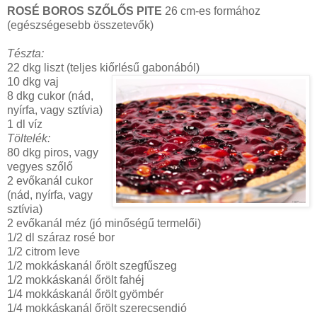
ROSÉ BOROS SZŐLŐS PITE
26 cm-es formához
(egészségesebb összetevők)
Tészta:
22 dkg liszt (teljes kiőrlésű gabonából)
10 dkg vaj
8 dkg cukor (nád,
nyírfa, vagy sztívia)
1 dl víz
Töltelék:
80 dkg piros, vagy
vegyes szőlő
2 evőkanál cukor
(nád, nyírfa, vagy
sztívia)
2 evőkanál méz (jó minőségű termelői)
1/2 dl száraz rosé bor
1/2 citrom leve
1/2 mokkáskanál őrölt szegfűszeg
1/2 mokkáskanál őrölt fahéj
1/4 mokkáskanál őrölt gyömbér
1/4 mokkáskanál őrölt szerecsendió