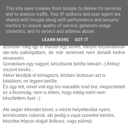
This site uses cookies from Google to deliver its services
and to analyze traffic. Your IP address and user-agent are
shared with Google along with performance and security
szombat, szeptember 24, 2011
metrics to ensure quality of service, generate usage
Rosé boros szőlős pite (tojásmentes)
statistics, and to detect and address abuse.
LEARN MORE
GOT IT
Mindenféle ételt készítettünk az ajándékba kapott szőlőből,
azonban még így is maradt egy kevés, melyet folyamatosan
ide-oda pakolgattam, de már senkinek nem támadt kedve
elnassolni.
Gondoltam egy nagyot, készítsünk belőle lekvárt :-) Ahhoz
viszont kevés...
Akkor kezdjük el kimagozni, közben biztosan azt is
kitalálom, mi legyen belőle.
És úgy lett, mivel volt egy kis maradék rosé bor, megszületett
ez a finomság, nem is értem, hogy eddig miért nem
készítettem ilyet :-)
Aki vegán étrendet követ, a mézet helyettesítse nyers,
természetes cukorral, aki pedig a vajat szeretné kerülni,
készítse trópusi olajjal (kókusz, vagy pálma).