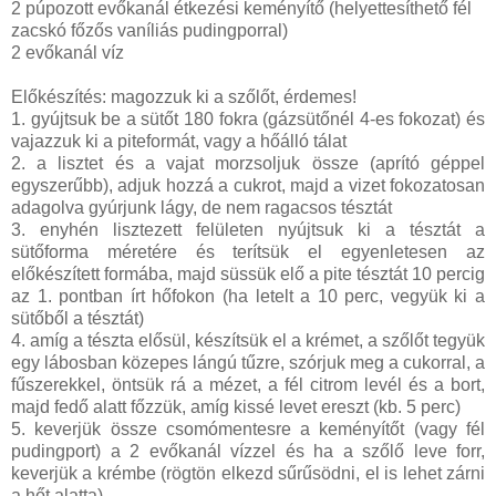
2 púpozott evőkanál étkezési keményítő (helyettesíthető fél
zacskó főzős vaníliás pudingporral)
2 evőkanál víz
Előkészítés: magozzuk ki a szőlőt, érdemes!
1. gyújtsuk be a sütőt 180 fokra (gázsütőnél 4-es fokozat) és
vajazzuk ki a piteformát, vagy a hőálló tálat
2. a lisztet és a vajat morzsoljuk össze (aprító géppel
egyszerűbb), adjuk hozzá a cukrot, majd a vizet fokozatosan
adagolva gyúrjunk lágy, de nem ragacsos tésztát
3. enyhén lisztezett felületen nyújtsuk ki a tésztát a
sütőforma méretére és terítsük el egyenletesen az
előkészített formába, majd süssük elő a pite tésztát 10 percig
az 1. pontban írt hőfokon (ha letelt a 10 perc, vegyük ki a
sütőből a tésztát)
4. amíg a tészta elősül, készítsük el a krémet, a szőlőt tegyük
egy lábosban közepes lángú tűzre, szórjuk meg a cukorral, a
fűszerekkel, öntsük rá a mézet, a fél citrom levél és a bort,
majd fedő alatt főzzük, amíg kissé levet ereszt (kb. 5 perc)
5. keverjük össze csomómentesre a keményítőt (vagy fél
pudingport) a 2 evőkanál vízzel és ha a szőlő leve forr,
keverjük a krémbe (rögtön elkezd sűrűsödni, el is lehet zárni
a hőt alatta)