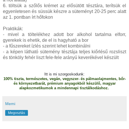
6. töltsük a szőlős krémet az elősütött tésztára, terítsük el
egyenletesen és süssük készre a süteményt 20-25 perc alatt
az 1. pontban írt hőfokon
Praktikák:
- mivel a töltelékhez adott bor alkohol tartalma elforr,
gyerekek is ehetik, de el is hagyható a bor
- a fűszereket ízlés szerint lehet kombinálni
- a képen látható sütemény tésztája teljes kiőrlésű rozsliszt
és tönköly fehér liszt fele-fele arányú keverékével készült
Itt is mi szorgoskodunk:
100% tiszta, természetes, vegán, vegyszer- és pálmaolajmentes, bőr-
és környezetbarát, prémium anyagokból készülő, magyar
alapkozmetikumok a mindennapi tisztálkodáshoz.
Memi
Megosztás