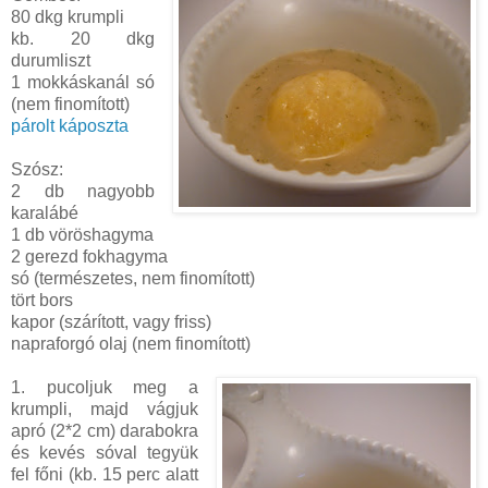
80 dkg krumpli
kb. 20 dkg
durumliszt
1 mokkáskanál só
(nem finomított)
párolt káposzta
Szósz:
2 db nagyobb
karalábé
1 db vöröshagyma
2 gerezd fokhagyma
só (természetes, nem finomított)
tört bors
kapor (szárított, vagy friss)
napraforgó olaj (nem finomított)
1. pucoljuk meg a
krumpli, majd vágjuk
apró (2*2 cm) darabokra
és kevés sóval tegyük
fel főni (kb. 15 perc alatt