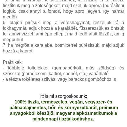
tisztítsuk meg a zöldségeket, majd szeljük apróra (pürésíteni
fogjuk, csak annyi a fontos, hogy apró legyen, így hamar
megfő)
6. olajon pirítsuk meg a vöröshagymát, reszeljük rá a
fokhagymát, adjuk hozzá a karalábét, fűszerezzük és öntsük
fel annyi vízzel, ami épp ellepi, majd fedő alatt főzzük, amíg
megpuhul
7. ha megfőtt a karalábé, botmixerrel pürésítsük, majd adjuk
hozzá a kaprot
Praktikák:
- többféle töltelékkel (gombapörkölt, más zöldség) és
szósszal (paradicsom, karfiol, spenót, stb.) variálható
- a tészta tökéletes szilvás, vagy barackos gombóchoz is
Itt is mi szorgoskodunk:
100% tiszta, természetes, vegán, vegyszer- és
pálmaolajmentes, bőr- és környezetbarát, prémium
anyagokból készülő, magyar alapkozmetikumok a
mindennapi tisztálkodáshoz.