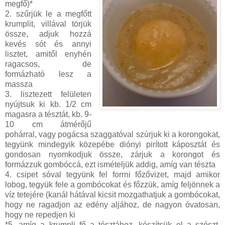
megfő)*
2. szűrjük le a megfőtt
krumplit, villával törjük
össze, adjuk hozzá
kevés sót és annyi
lisztet, amitől enyhén
ragacsos, de
formázható lesz a
massza
3. lisztezett felületen
nyújtsuk ki kb. 1/2 cm
magasra a tésztát, kb. 9-
10 cm átmérőjű
pohárral, vagy pogácsa szaggatóval szúrjuk ki a korongokat,
tegyünk mindegyik közepébe diónyi pirított káposztát és
gondosan nyomkodjuk össze, zárjuk a korongot és
formázzuk gombóccá, ezt ismételjük addig, amíg van tészta
4. csipet sóval tegyünk fel forrni főzővizet, majd amikor
lobog, tegyük fele a gombócokat és főzzük, amíg feljönnek a
víz tetejére (kanál hátával kicsit mozgathatjuk a gombócokat,
hogy ne ragadjon az edény aljához, de nagyon óvatosan,
hogy ne repedjen ki
*5. amíg a krumpli fő a tésztához, készítsük el a szószt,