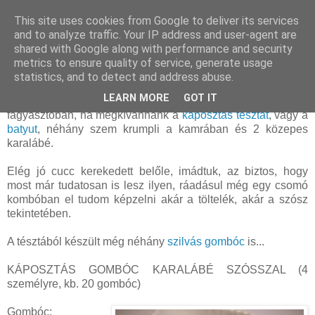
This site uses cookies from Google to deliver its services
and to analyze traffic. Your IP address and user-agent are
shared with Google along with performance and security
kedd, március 14, 2017
metrics to ensure quality of service, generate usage
Káposztás gombóc karalábé szósszal
statistics, and to detect and address abuse.
LEARN MORE
GOT IT
Nem volt sok alapanyagom, egy kis párolt káposzta a
fagyasztóban, ha megkívánnánk a
káposztás tésztát
, vagy a
batyut
, néhány szem krumpli a kamrában és 2 közepes
karalábé.
Elég jó cucc kerekedett belőle, imádtuk, az biztos, hogy
most már tudatosan is lesz ilyen, ráadásul még egy csomó
kombóban el tudom képzelni akár a töltelék, akár a szósz
tekintetében.
A tésztából készült még néhány
szilvás gombóc
is...
KÁPOSZTÁS GOMBÓC KARALÁBÉ SZÓSSZAL (4
személyre, kb. 20 gombóc)
Gombóc: