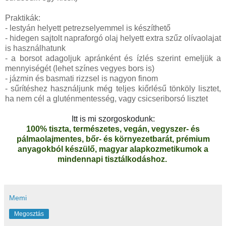
Praktikák:
- lestyán helyett petrezselyemmel is készíthető
- hidegen sajtolt napraforgó olaj helyett extra szűz olívaolajat
is használhatunk
- a borsot adagoljuk apránként és ízlés szerint emeljük a
mennyiségét (lehet színes vegyes bors is)
- jázmin és basmati rizzsel is nagyon finom
- sűrítéshez használjunk még teljes kiőrlésű tönköly lisztet,
ha nem cél a gluténmentesség, vagy csicseriborsó lisztet
Itt is mi szorgoskodunk:
100% tiszta, természetes, vegán, vegyszer- és
pálmaolajmentes, bőr- és környezetbarát, prémium
anyagokból készülő, magyar alapkozmetikumok a
mindennapi tisztálkodáshoz.
Memi
Megosztás