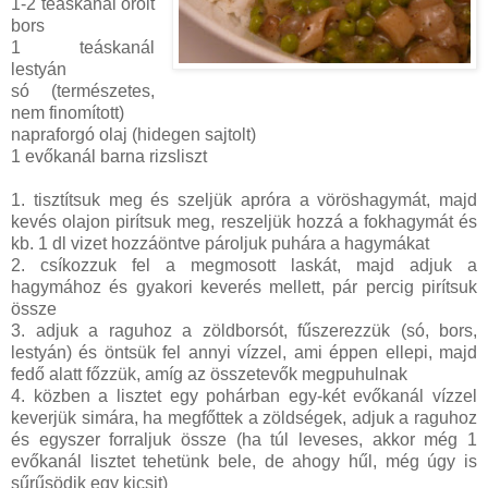
1-2 teáskanál őrölt
bors
1 teáskanál
lestyán
só (természetes,
nem finomított)
napraforgó olaj (hidegen sajtolt)
1 evőkanál barna rizsliszt
1. tisztítsuk meg és szeljük apróra a vöröshagymát, majd
kevés olajon pirítsuk meg, reszeljük hozzá a fokhagymát és
kb. 1 dl vizet hozzáöntve pároljuk puhára a hagymákat
2. csíkozzuk fel a megmosott laskát, majd adjuk a
hagymához és gyakori keverés mellett, pár percig pirítsuk
össze
3. adjuk a raguhoz a zöldborsót, fűszerezzük (só, bors,
lestyán) és öntsük fel annyi vízzel, ami éppen ellepi, majd
fedő alatt főzzük, amíg az összetevők megpuhulnak
4. közben a lisztet egy pohárban egy-két evőkanál vízzel
keverjük simára, ha megfőttek a zöldségek, adjuk a raguhoz
és egyszer forraljuk össze (ha túl leveses, akkor még 1
evőkanál lisztet tehetünk bele, de ahogy hűl, még úgy is
sűrűsödik egy kicsit)