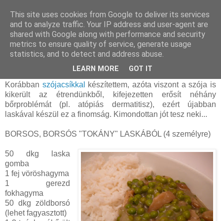
This site uses cookies from Google to deliver its services
and to analyze traffic. Your IP address and user-agent are
shared with Google along with performance and security
szombat, március 18, 2017
metrics to ensure quality of service, generate usage
Borsos, borsós "tokány" laskából (vegán
statistics, and to detect and address abuse.
és gluténmentes)
LEARN MORE
GOT IT
Korábban
szójacsíkkal
készítettem, azóta viszont a szója is
kikerült az étrendünkből, kifejezetten erősít néhány
bőrproblémát (pl. atópiás dermatitisz), ezért újabban
laskával készül ez a finomság. Kimondottan jót tesz neki...
BORSOS, BORSÓS "TOKÁNY" LASKÁBÓL (4 személyre)
50 dkg laska
gomba
1 fej vöröshagyma
1 gerezd
fokhagyma
50 dkg zöldborsó
(lehet fagyasztott)