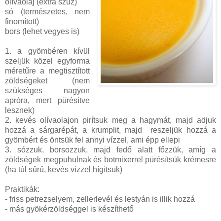
olívaolaj (extra szűz)
só (természetes, nem
finomított)
bors (lehet vegyes is)
1. a gyömbéren kívül
szeljük közel egyforma
méretűre a megtisztított
zöldségeket (nem
szükséges nagyon
apróra, mert pürésítve
lesznek)
2. kevés olívaolajon pirítsuk meg a hagymát, majd adjuk
hozzá a sárgarépát, a krumplit, majd reszeljük hozzá a
gyömbért és öntsük fel annyi vízzel, ami épp ellepi
3. sózzuk, borsozzuk, majd fedő alatt főzzük, amíg a
zöldségek megpuhulnak és botmixerrel pürésítsük krémesre
(ha túl sűrű, kevés vízzel hígítsuk)
Praktikák:
- friss petrezselyem, zellerlevél és lestyán is illik hozzá
- más gyökérzöldséggel is készíthető