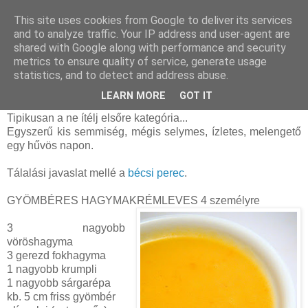
This site uses cookies from Google to deliver its services
and to analyze traffic. Your IP address and user-agent are
shared with Google along with performance and security
péntek, október 16, 2015
metrics to ensure quality of service, generate usage
Gyömbéres hagymakrémleves (glutén-
statistics, and to detect and address abuse.
és laktózmentes)
LEARN MORE
GOT IT
Tipikusan a ne ítélj elsőre kategória...
Egyszerű kis semmiség, mégis selymes, ízletes, melengető
egy hűvös napon.
Tálalási javaslat mellé a
bécsi perec
.
GYÖMBÉRES HAGYMAKRÉMLEVES 4 személyre
3 nagyobb
vöröshagyma
3 gerezd fokhagyma
1 nagyobb krumpli
1 nagyobb sárgarépa
kb. 5 cm friss gyömbér