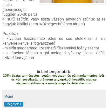
alatta
(mennyiségtől
függően 20-30 perc)
4. sűrű szűrőn, vagy tiszta vászon anyagon szűrjük át és
hagyjuk kihűlni (nem szükséges hűtőben tárolni)
Praktikák:
- kiválóan használható édes és sós ételekhez is, de
kenyérre kenve is fogyasztható
- mielőtt megdermed, ízesíthető fűszerekkel igény szerint
- a képeken látható a ghí meleg, folyékony, illetve kihűlt,
szilárd formájában
Itt is mi szorgoskodunk:
100% tiszta, természetes, vegán, vegyszer- és pálmaolajmentes, bőr-
és környezetbarát, prémium anyagokból készülő, magyar
alapkozmetikumok a mindennapi tisztálkodáshoz.
Memi
Megosztás