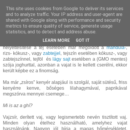
This site uses cookies from Google to deliver its services
and to analyze traffic. Your IP address and user-agent are
shared with Google along with performance and security
kedd, november 13, 2012
metrics to ensure quality of service, generate usage
Ghí (tisztított vaj) készítése
statistics, and to detect and address abuse.
LEARN MORE
GOT IT
Egy ideje nálunk is mellőzni kell a tejtermékeket, amelynek
helyettesítése a tej esetében már megoldott a
mandula-
,
rizs- kókusz-, vagy
zabtejjel
, tejszín esetében kókusz-, vagy
zabtejszínnel, tejföl és
lágy sajt
esetében a (GMO mentes)
szója joghurttal, azonban a vajat is le kellett cserélni, ekkor
került képbe ez a finomság.
Ma már „zsíros” kenyér alapjául is szolgál, saját sütésű, friss
kenyérre kenve, bőséges lilahagymával, paprikával
megszórva mennyei csemege…
Mi is az a ghí?
Vajzsír, derített vaj, vagy legismertebb nevén tisztított vaj.
Minden olyan ételhez használható, amelyhez vajat
használnánk. Nagyon jól bírja a magas hőmérsékletet,