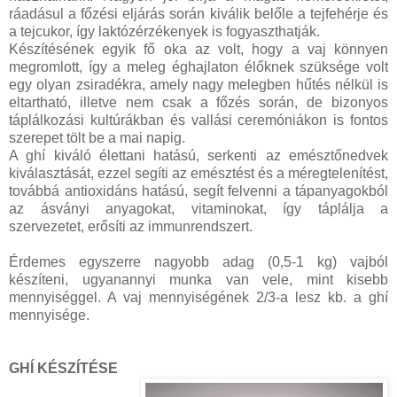
ráadásul a főzési eljárás során kiválik belőle a tejfehérje és
a tejcukor, így laktózérzékenyek is fogyaszthatják.
Készítésének egyik fő oka az volt, hogy a vaj könnyen
megromlott, így a meleg éghajlaton élőknek szüksége volt
egy olyan zsiradékra, amely nagy melegben hűtés nélkül is
eltartható, illetve nem csak a főzés során, de bizonyos
táplálkozási kultúrákban és vallási ceremóniákon is fontos
szerepet tölt be a mai napig.
A ghí kiváló élettani hatású, serkenti az emésztőnedvek
kiválasztását, ezzel segíti az emésztést és a méregtelenítést,
továbbá antioxidáns hatású, segít felvenni a tápanyagokból
az ásványi anyagokat, vitaminokat, így táplálja a
szervezetet, erősíti az immunrendszert.
Érdemes egyszerre nagyobb adag (0,5-1 kg) vajból
készíteni, ugyanannyi munka van vele, mint kisebb
mennyiséggel. A vaj mennyiségének 2/3-a lesz kb. a ghí
mennyisége.
GHÍ KÉSZÍTÉSE