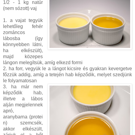
1/2 - 1 kg natúr
(nem sózott) vaj
1. a vajat tegyük
lehetőleg fehér
zománcos
lábosba (így
könnyebben látni,
ha elkészült),
majd közepes
lángon melegítsük, amíg elkezd forrni
2. ha forr, vegyük le a lángot kicsire és gyakran kevergetve
főzzük addig, amíg a tetején hab képződik, melyet szedjünk
le folyamatosan
3. ha már nem
képződik hab,
illetve a lábos
alján megjelennek
apró,
aranybarna (protei
n) szemcsék,
akkor elkészült,
zárjuk el a hőt