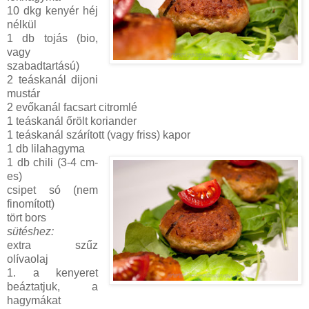
10 dkg kenyér héj
nélkül
1 db tojás (bio,
vagy
szabadtartású)
2 teáskanál dijoni
mustár
2 evőkanál facsart citromlé
1 teáskanál őrölt koriander
1 teáskanál szárított (vagy friss) kapor
1 db lilahagyma
1 db chili (3-4 cm-
es)
csipet só (nem
finomított)
tört bors
sütéshez:
extra szűz
olívaolaj
1. a kenyeret
beáztatjuk, a
hagymákat