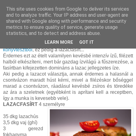
This site uses cookies from Google to deliver its services
and to analyze traffic. Your IP address and user-agent are
shared with Google along with performance and security
kedd, október 09, 2012
metrics to ensure quality of service, generate usage
Lazacfasírt
statistics, and to detect and address abuse.
LEARN MORE
GOT IT
Még egy recepttel adós voltam, a
Rachel Allen
könyvtesztből
, ez pedig a lazacfasírt...
Érdemes ezt az ételt valamilyen kevésbé intenzív ízű, filézett
halból elkészíteni, mert bár gazdag ízvilágú a fűszerezése, a
fasírtban kifejezetten domináns a lazac jellegzetes íze.
Aki pedig a lazacot választja, annak érdemes a halasnál a
csontvázon maradt húst kérni, mivel a filézéskor bőséggel
marad a csontvázon, ráadásul kevésbé zsíros és töredéke
az ára a szeletnek (egyébként is aprítani kell a receptben,
így a munka is kevesebb vele).
LAZACFASÍRT
4 személyre
35 dkg lazachús
3,5 dkg vaj (ghí)
3 gerezd
fokhagyma