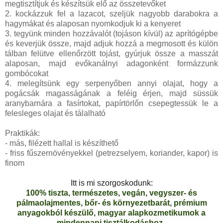
megtisztítjuk és készítsük elő az összetevőket
2. kockázzuk fel a lazacot, szeljük nagyobb darabokra a
hagymákat és alaposan nyomkodjuk ki a kenyeret
3. tegyünk minden hozzávalót (tojáson kívül) az aprítógépbe
és keverjük össze, majd adjuk hozzá a megmosott és külön
tálban felütve ellenőrzött tojást, gyúrjuk össze a masszát
alaposan, majd evőkanálnyi adagonként formázzunk
gombócokat
4. melegítsünk egy serpenyőben annyi olajat, hogy a
pogácsák magasságának a feléig érjen, majd süssük
aranybarnára a fasírtokat, papírtörlőn csepegtessük le a
felesleges olajat és tálalható
Praktikák:
- más, filézett hallal is készíthető
- friss fűszernövényekkel (petrezselyem, koriander, kapor) is
finom
Itt is mi szorgoskodunk:
100% tiszta, természetes, vegán, vegyszer- és
pálmaolajmentes, bőr- és környezetbarát, prémium
anyagokból készülő, magyar alapkozmetikumok a
mindennapi tisztálkodáshoz.