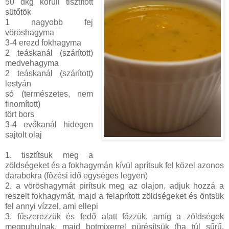
50 dkg körüli tisztított
sütőtök
1 nagyobb fej
vöröshagyma
3-4 erezd fokhagyma
2 teáskanál (szárított)
medvehagyma
2 teáskanál (szárított)
lestyán
só (természetes, nem
finomított)
tört bors
3-4 evőkanál hidegen
sajtolt olaj
1. tisztítsuk meg a
zöldségeket és a fokhagymán kívül aprítsuk fel közel azonos
darabokra (főzési idő egységes legyen)
2. a vöröshagymát pirítsuk meg az olajon, adjuk hozzá a
reszelt fokhagymát, majd a felaprított zöldségeket és öntsük
fel annyi vízzel, ami ellepi
3. fűszerezzük és fedő alatt főzzük, amíg a zöldségek
megpuhulnak, majd botmixerrel pürésítsük (ha túl sűrű,