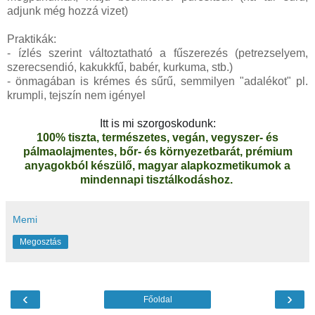
adjunk még hozzá vizet)
Praktikák:
- ízlés szerint változtatható a fűszerezés (petrezselyem,
szerecsendió, kakukkfű, babér, kurkuma, stb.)
- önmagában is krémes és sűrű, semmilyen "adalékot" pl.
krumpli, tejszín nem igényel
Itt is mi szorgoskodunk:
100% tiszta, természetes, vegán, vegyszer- és
pálmaolajmentes, bőr- és környezetbarát, prémium
anyagokból készülő, magyar alapkozmetikumok a
mindennapi tisztálkodáshoz.
Memi
Megosztás
‹
›
Főoldal