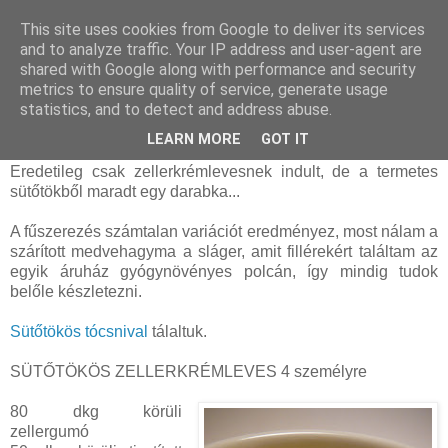
This site uses cookies from Google to deliver its services
and to analyze traffic. Your IP address and user-agent are
shared with Google along with performance and security
vasárnap, február 21, 2016
metrics to ensure quality of service, generate usage
Sütőtökös zellerkrémleves (laktóz- és
statistics, and to detect and address abuse.
gluténmentes)
LEARN MORE
GOT IT
Eredetileg csak zellerkrémlevesnek indult, de a termetes
sütőtökből maradt egy darabka...
A fűszerezés számtalan variációt eredményez, most nálam a
szárított medvehagyma a sláger, amit fillérekért találtam az
egyik áruház gyógynövényes polcán, így mindig tudok
belőle készletezni.
Sütőtökös tócsnival
tálaltuk.
SÜTŐTÖKÖS ZELLERKRÉMLEVES 4 személyre
80 dkg körüli
zellergumó