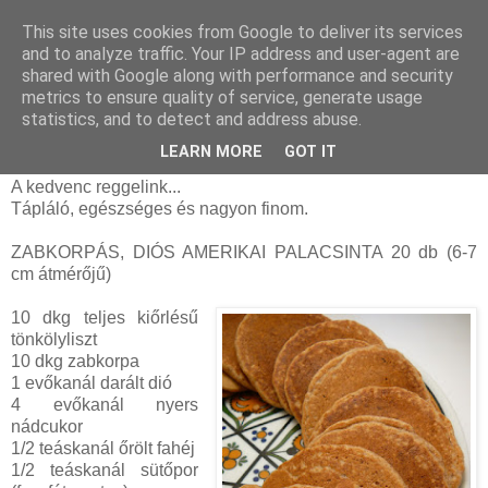
This site uses cookies from Google to deliver its services
and to analyze traffic. Your IP address and user-agent are
shared with Google along with performance and security
hétfő, július 27, 2015
metrics to ensure quality of service, generate usage
Zabkorpás, diós amerikai palacsinta
statistics, and to detect and address abuse.
(tejmentes)
LEARN MORE
GOT IT
A kedvenc reggelink...
Tápláló, egészséges és nagyon finom.
ZABKORPÁS, DIÓS AMERIKAI PALACSINTA 20 db (6-7
cm átmérőjű)
10 dkg teljes kiőrlésű
tönkölyliszt
10 dkg zabkorpa
1 evőkanál darált dió
4 evőkanál nyers
nádcukor
1/2 teáskanál őrölt fahéj
1/2 teáskanál sütőpor