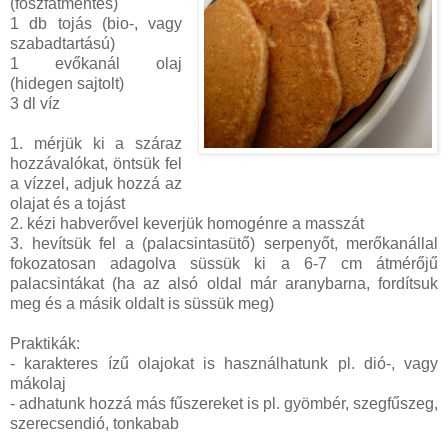
(foszfátmentes)
1 db tojás (bio-, vagy
szabadtartású)
1 evőkanál olaj
(hidegen sajtolt)
3 dl víz
1. mérjük ki a száraz
hozzávalókat, öntsük fel
a vízzel, adjuk hozzá az
olajat és a tojást
2. kézi habverővel keverjük homogénre a masszát
3. hevítsük fel a (palacsintasütő) serpenyőt, merőkanállal
fokozatosan adagolva süssük ki a 6-7 cm átmérőjű
palacsintákat (ha az alsó oldal már aranybarna, fordítsuk
meg és a másik oldalt is süssük meg)
Praktikák:
- karakteres ízű olajokat is használhatunk pl. dió-, vagy
mákolaj
- adhatunk hozzá más fűszereket is pl. gyömbér, szegfűszeg,
szerecsendió, tonkabab