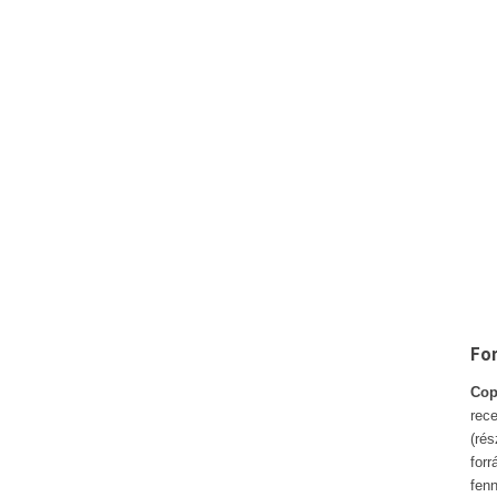
Fo
Cop
rece
(ré
forr
fenn