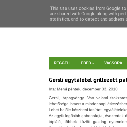
This site uses cookies from Google to d
are shared with Google along with perf
statistics, and to detect and address 
REGGELI
EBÉD
»
VACSORA
Gersli egytálétel grillezett pa
Írta: Memi péntek, december 03, 2010
Gersli, árpagyöngy. Van valami titokzato
lehetősége ismert a mindennapi étkezésben
Lehet belőle készíteni fasírtot, egytálételeke
Az egyik legősibb gabonafajta, évezredek 
tápláló, többek között gazdag nyomelem