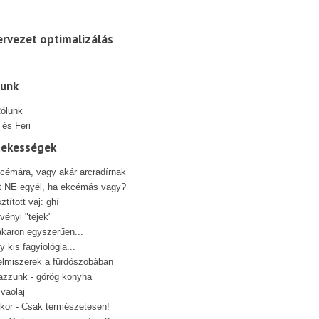
rvezet optimalizálás
lunk
 és Feri
dekességek
cémára, vagy akár arcradírnak
t NE egyél, ha ekcémás vagy?
sztított vaj: ghí
vényi "tejek"
karon egyszerűen...
y kis fagyiológia...
elmiszerek a fürdőszobában
azzunk - görög konyha
ívaolaj
kor - Csak természetesen!