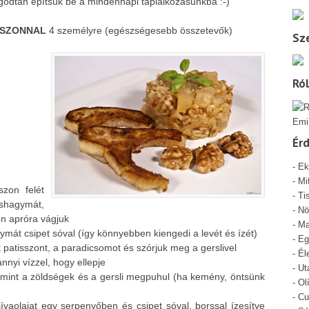
ugodtan építsük be a mindennapi táplálkozásunkba :-)
ISZONNAL
4 személyre (egészségesebb összetevők)
Sze
Ró
Emi
Ér
-
Ek
-
Mi
szon felét
- Ti
shagymát,
-
Nö
n apróra vágjuk
-
Ma
ymát csipet sóval (így könnyebben kiengedi a levét és ízét)
-
Eg
 patisszont, a paradicsomot és szórjuk meg a gerslivel
-
Él
annyi vízzel, hogy ellepje
-
Ut
alamint a zöldségek és a gersli megpuhul (ha kemény, öntsünk
-
Ol
-
Cu
lívaolajat egy serpenyőben és csipet sóval, borssal ízesítve