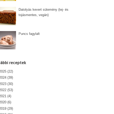
Datolyás kevert sütemény (tej- és
tojásmentes, vegán)
Puncs fagylalt
ábbi receptek
2025
(22)
2024
(39)
2023
(30)
2022
(53)
2021
(4)
2020
(6)
2019
(29)