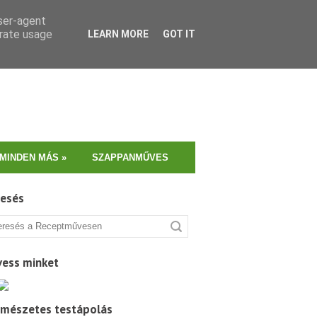
user-agent
erate usage
LEARN MORE
GOT IT
MINDEN MÁS
»
SZAPPANMŰVES
resés
vess minket
rmészetes testápolás