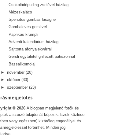
Csokoládépuding zselével házilag
Mézeskalács
Spenótos gombás lasagne
Gombaleves gerslivel
Paprikás krumpli
Adventi kalendárium házilag
Sajttorta áfonyalekvárral
Gersli egytálétel grillezett patiszonnal
Bazsalikomolaj
►
november
(20)
►
október
(30)
►
szeptember
(23)
rrásmegjelölés
yright ©
2026
A blogban megjelenő fotók és
ptek a szerző tulajdonát képezik. Ezek közlése
szben vagy egészben) kizárólag engedéllyel és
ásmegjelöléssel történhet. Minden jog
tartva!