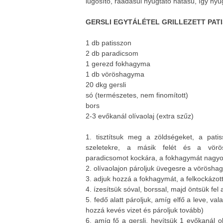
lúgosító, ráadásul nyugtató hatású, így ny
GERSLI EGYTÁLÉTEL GRILLEZETT PAT
1 db patisszon
2 db paradicsom
1 gerezd fokhagyma
1 db vöröshagyma
20 dkg gersli
só (természetes, nem finomított)
bors
2-3 evőkanál olívaolaj (extra szűz)
1. tisztítsuk meg a zöldségeket, a patis
szeletekre, a másik felét és a vörö
paradicsomot kockára, a fokhagymát nagyo
2. olívaolajon pároljuk üvegesre a vöröshag
3. adjuk hozzá a fokhagymát, a felkockázott
4. ízesítsük sóval, borssal, majd öntsük fel 
5. fedő alatt pároljuk, amíg elfő a leve, v
hozzá kevés vizet és pároljuk tovább)
6. amíg fő a gersli, hevítsük 1 evőkanál o