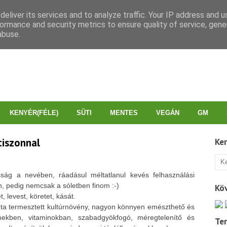
eliver its services and to analyze traffic. Your IP address and 
ormance and security metrics to ensure quality of service, gen
abuse.
KENYÉR(FÉLE)
SÜTI
MENTES
VEGÁN
GM
tiszonnal
Ke
sság a nevében, ráadásul méltatlanul kevés felhasználási
, pedig nemcsak a sóletben finom :-)
Kö
t, levest, köretet, kását.
óta termesztett kultúrnövény, nagyon könnyen emészthető és
ekben, vitaminokban, szabadgyökfogó, méregtelenítő és
Te