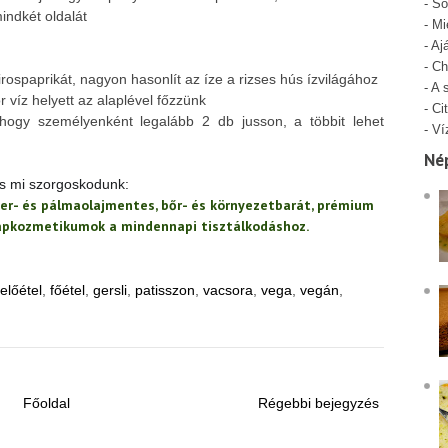
-
Só
indkét oldalát
-
Mi
-
Aj
-
Ch
ospaprikát, nagyon hasonlít az íze a rizses hús ízvilágához
-
A 
r víz helyett az alaplével főzzünk
-
Cit
 hogy személyenként legalább 2 db jusson, a többit lehet
-
Ví
Né
 is mi szorgoskodunk:
er- és pálmaolajmentes, bőr- és környezetbarát, prémium
lapkozmetikumok a mindennapi tisztálkodáshoz.
előétel
,
főétel
,
gersli
,
patisszon
,
vacsora
,
vega
,
vegán
,
Főoldal
Régebbi bejegyzés