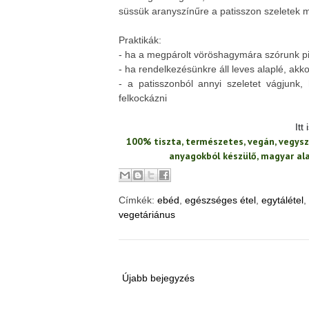
süssük aranyszínűre a patisszon szeletek m
Praktikák:
- ha a megpárolt vöröshagymára szórunk pir
- ha rendelkezésünkre áll leves alaplé, akko
- a patisszonból annyi szeletet vágjunk,
felkockázni
Itt
100% tiszta, természetes, vegán, vegysz
anyagokból készülő, magyar a
Címkék:
ebéd
,
egészséges étel
,
egytálétel
,
vegetáriánus
Újabb bejegyzés