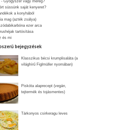
 - Gyógyszer vagy méreg?
ért süssünk saját kenyeret?
ándékok a konyhából
ia mag (azték zsálya)
szódabikarbóna ezer arca
rushéjak tartósítása
z és mi
pszerű bejegyzések
Klasszikus bécsi krumplisaláta (a
világhírű Figlmüller nyomában)
Piskóta alaprecept (vegán,
tejtermék és tojásmentes)
Tárkonyos csirkeragu leves