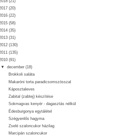
2018
(21)
2017
(20)
2016
(22)
2015
(58)
2014
(35)
2013
(31)
2012
(130)
2011
(135)
2010
(91)
▼
december
(18)
Brokkoli saláta
Makaróni torta paradicsomszósszal
Káposztaleves
Zabital (zabtej) készítése
Sokmagvas kenyér - dagasztás nélkül
Édesburgonya egytálétel
Szégyenlős hagyma
Zselé szaloncukor házilag
Marcipán szaloncukor