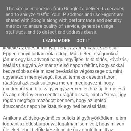
This site uses cookies from Google to deliver its services
and to analyze traffic. Your IP address and user-agent are
shared with Google along with performance and security
péntek, december 17, 2010
metrics to ensure quality of service, generate usage
Édesburgonya egytálétel
statistics, and to detect and address abuse.
LEARN MORE
GOT IT
Az amerikai filmekben szereplő dínom-dánom kedvenc
kelléke az édesburgonya. Tehát az amerikaiak szeretik...
Éppen ennyit tudtam róla eddig. Múlt héten a sógoroknál
jártunk egy kis adventi hangulatgyűjtés, feltöltődés, kávézás,
sétálás ürügyén. Az már az első napon feltűnt, hogy sokkal
kedvezőbb az élelmiszer bevásárlás végösszege ott, mint
ugyanazon mennyiségű, típusú termékek esetén itthon,
ráadásul azt csak suttogva merem megjegyezni, hogy
mindenből van bio, vagy vegyszermentes háztáji termelésű
és alig néhány euro centtel drágább csak, mint a "sima", így
rögtön megfogalmazódott bennem, hogy az utolsó
átruccanós napon beiktatunk egy heti bevásárlást.
Amikor a zöldség-gyümölcs pultoknál gyönyörködtem, elém
toppant az édesburgonya, fogalmam sem volt, hogy milyen
ételeket lehet belőle készíteni, de úgy döntöttem itt az