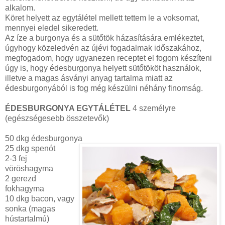
alkalom.
Köret helyett az egytálétel mellett tettem le a voksomat,
mennyei eledel sikeredett.
Az íze a burgonya és a sütőtök házasítására emlékeztet,
úgyhogy közeledvén az újévi fogadalmak időszakához,
megfogadom, hogy ugyanezen receptet el fogom készíteni
úgy is, hogy édesburgonya helyett sütőtököt használok,
illetve a magas ásványi anyag tartalma miatt az
édesburgonyából is fog még készülni néhány finomság.
ÉDESBURGONYA EGYTÁLÉTEL
4 személyre
(egészségesebb összetevők)
50 dkg édesburgonya
25 dkg spenót
2-3 fej
vöröshagyma
2 gerezd
fokhagyma
10 dkg bacon, vagy
sonka (magas
hústartalmú)