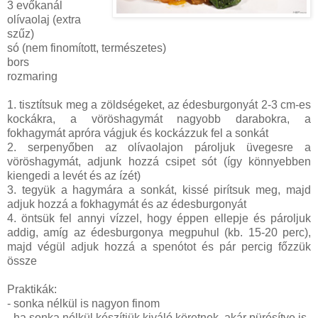
3 evőkanál
olívaolaj (extra
szűz)
só (nem finomított, természetes)
bors
rozmaring
1. tisztítsuk meg a zöldségeket, az édesburgonyát 2-3 cm-es
kockákra, a vöröshagymát nagyobb darabokra, a
fokhagymát apróra vágjuk és kockázzuk fel a sonkát
2. serpenyőben az olívaolajon pároljuk üvegesre a
vöröshagymát, adjunk hozzá csipet sót (így könnyebben
kiengedi a levét és az ízét)
3. tegyük a hagymára a sonkát, kissé pirítsuk meg, majd
adjuk hozzá a fokhagymát és az édesburgonyát
4. öntsük fel annyi vízzel, hogy éppen ellepje és pároljuk
addig, amíg az édesburgonya megpuhul (kb. 15-20 perc),
majd végül adjuk hozzá a spenótot és pár percig főzzük
össze
Praktikák:
- sonka nélkül is nagyon finom
- ha sonka nélkül készítjük kiváló köretnek, akár pürésítve is