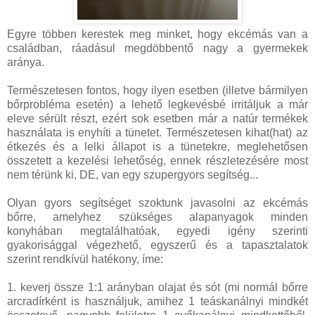
Egyre többen kerestek meg minket, hogy ekcémás van a
családban, ráadásul megdöbbentő nagy a gyermekek
aránya.
Természetesen fontos, hogy ilyen esetben (illetve bármilyen
bőrprobléma esetén) a lehető legkevésbé irritáljuk a már
eleve sérült részt, ezért sok esetben már a natúr termékek
használata is enyhíti a tünetet. Természetesen kihat(hat) az
étkezés és a lelki állapot is a tünetekre, meglehető
sen
összetett a kezelési lehetőség, ennek részletezésére most
nem térünk ki, DE, van egy szupergyors segítség...
Olyan gyors segítséget szoktunk javasolni az ekcémás
bőrre, amelyhez szükséges alapanyagok minden
konyhában megtalálhatóak, egyedi igény szerinti
gyakorisággal végezhető, egyszerű és a tapasztalatok
szerint rendkívül hatékony, íme:
1. keverj össze 1:1 arányban olajat és sót (mi normál bőrre
arcradírként is használjuk, amihez 1 teáskanálnyi mindkét