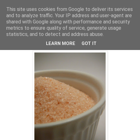
This site uses cookies from Google to deliver its services
and to analyze traffic. Your IP address and user-agent are
shared with Google along with performance and security
csütörtök, január 31, 2013
metrics to ensure quality of service, generate usage
Konyhai praktika ekcémás bőrre, de
statistics, and to detect and address abuse.
arcradírnak is tökéletes
LEARN MORE
GOT IT