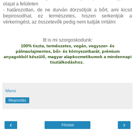
olajat a felületen
- határozottan, de ne durván dörzsöljük a bőrt, ami kicsit
bepirosodhat, ez természetes, hiszen serkentjük a
vérkeringést, az összetevők pedig nem tudják irritálni
Itt is mi szorgoskodunk:
100% tiszta, természetes, vegán, vegyszer- és
pálmaolajmentes, bőr- és környezetbarát, prémium
anyagokból készülő, magyar alapkozmetikumok a mindennapi
tisztálkodáshoz.
Memi
Megosztás
‹
›
Főoldal