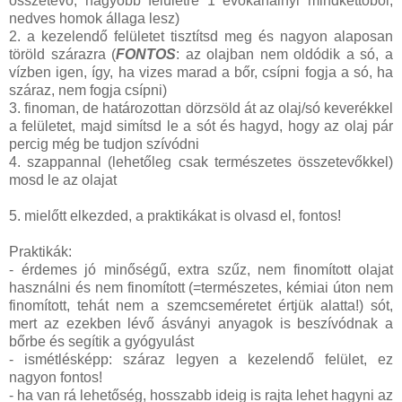
összetevő, nagyobb felületre 1 evőkanálnyi mindkettőből,
nedves homok állaga lesz)
2. a kezelendő felületet tisztítsd meg és nagyon alaposan
töröld szárazra (
FONTOS
: az olajban nem oldódik a só, a
vízben igen, így, ha vizes marad a bőr, csípni fogja a só, ha
száraz, nem fogja csípni)
3. finoman, de határozottan dörzsöld át az olaj/só keverékkel
a felületet, majd simítsd le a sót és hagyd, hogy az olaj pár
percig még be tudjon szívódni
4. szappannal (lehetőleg csak természetes összetevőkkel)
mosd le az olajat
5. mielőtt elkezded, a praktikákat is olvasd el, fontos!
Praktikák:
- érdemes jó minőségű, extra szűz, nem finomított olajat
használni és nem finomított (=természetes, kémiai úton nem
finomított, tehát nem a szemcseméretet értjük alatta!) sót,
mert az ezekben lévő ásványi anyagok is beszívódnak a
bőrbe és segítik a gyógyulást
- ismétlésképp: száraz legyen a kezelendő felület, ez
nagyon fontos!
- ha van rá lehetőség, hosszabb ideig is rajta lehet hagyni az